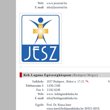
Web:
www.jeszrend.hu
E-mail:
info@jeszrend.hu
Kék Laguna Egészségközpont
(Budapest Megye)
Székhely:
1037 Budapest , Bokor u. 17-21.
S
Telefonszám 1:
1/430-2188
Fax 1:
1/242-6249
Web:
www. keklagunaklinika.hu
E-mail:
info@keklagunaklinika.hu
Egyéb:
Prof. Dr. Rózsa Imre:
rozsa.imre@keklgunaklinika.hu 30/921-6019,