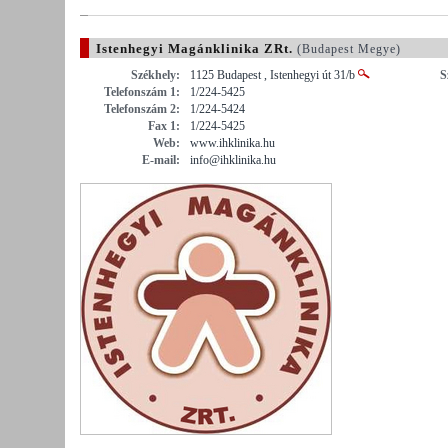
Istenhegyi Magánklinika ZRt.
(Budapest Megye)
Székhely:
1125 Budapest , Istenhegyi út 31/b
S
Telefonszám 1:
1/224-5425
Telefonszám 2:
1/224-5424
Fax 1:
1/224-5425
Web:
www.ihklinika.hu
E-mail:
info@ihklinika.hu