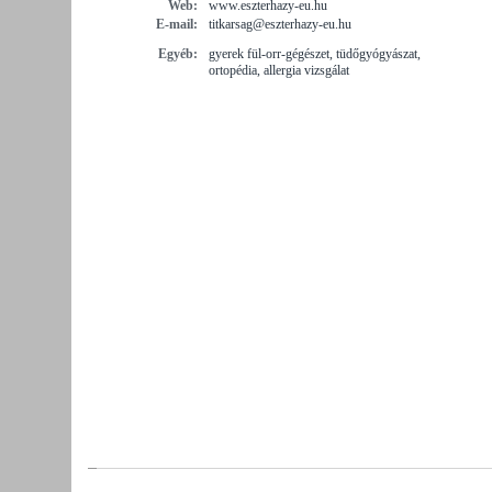
Web:
www.eszterhazy-eu.hu
E-mail:
titkarsag@eszterhazy-eu.hu
Egyéb:
gyerek fül-orr-gégészet, tüdőgyógyászat,
ortopédia, allergia vizsgálat