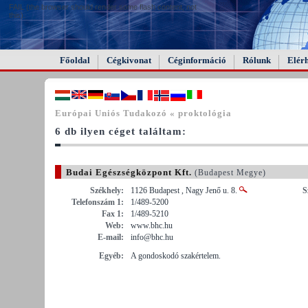
FAIL (the browser should render some flash content, not
this).
Főoldal
Cégkivonat
Céginformáció
Rólunk
Elér
Európai Uniós Tudakozó « proktológia
6 db ilyen céget találtam:
Budai Egészségközpont Kft.
(Budapest Megye)
Székhely:
1126 Budapest , Nagy Jenő u. 8.
S
Telefonszám 1:
1/489-5200
Fax 1:
1/489-5210
Web:
www.bhc.hu
E-mail:
info@bhc.hu
Egyéb:
A gondoskodó szakértelem.