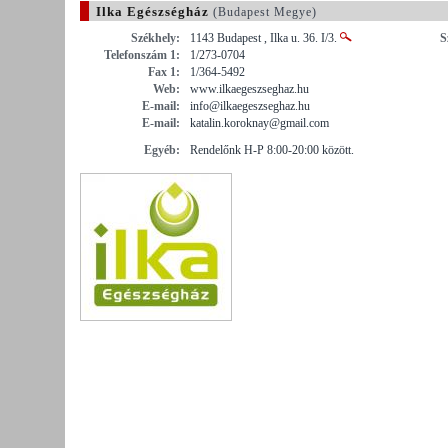
Ilka Egészségház
(Budapest Megye)
Székhely:
1143 Budapest , Ilka u. 36. I/3.
S
Telefonszám 1:
1/273-0704
Fax 1:
1/364-5492
Web:
www.ilkaegeszseghaz.hu
E-mail:
info@ilkaegeszseghaz.hu
E-mail:
katalin.koroknay@gmail.com
Egyéb:
Rendelőnk H-P 8:00-20:00 között.