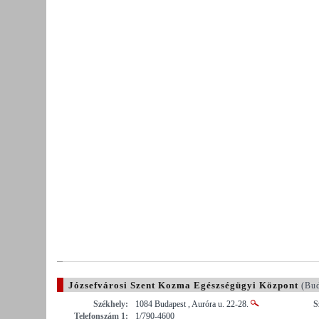
Józsefvárosi Szent Kozma Egészségügyi Központ
(Bud
Székhely:
1084 Budapest , Auróra u. 22-28.
S
Telefonszám 1:
1/790-4600