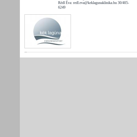
Rédl Éva: redl.eva@keklagunaklinika.hu 30/405-
6249