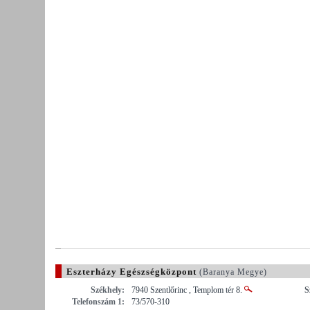
Eszterházy Egészségközpont
(Baranya Megye)
Székhely:
7940 Szentlőrinc , Templom tér 8.
S
Telefonszám 1:
73/570-310