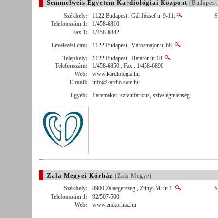
Semmelweis Egyetem Kardiológiai Központ
(Budapest
Székhely:
1122 Budapest , Gál József u. 9-11.
S
Telefonszám 1:
1/458-6810
Fax 1:
1/458-6842
Levelezési cím:
1122 Budapest , Városmajor u. 68.
Telephely:
1122 Budapest , Határőr út 18.
Telefonszám:
1/458-6850 , Fax.: 1/458-6890
Web:
www.kardiologia.hu
E-mail:
info@kardio.sote.hu
Egyéb:
Pacemaker, szívinfarktus, szívelégtelenség.
Zala Megyei Kórház
(Zala Megye)
Székhely:
8900 Zalaegerszeg , Zrínyi M. út 1.
S
Telefonszám 1:
92/507-500
Web:
www.zmkorhaz.hu