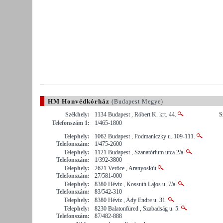
HM Honvédkórház
(Budapest Megye)
Székhely:
1134 Budapest , Róbert K. krt. 44.
S
Telefonszám 1:
1/465-1800
Telephely:
1062 Budapest , Podmaniczky u. 109-111.
Telefonszám:
1/475-2600
Telephely:
1121 Budapest , Szanatórium utca 2/a.
Telefonszám:
1/392-3800
Telephely:
2621 Verőce , Aranyoskút
Telefonszám:
27/581-000
Telephely:
8380 Hévíz , Kossuth Lajos u. 7/a.
Telefonszám:
83/542-310
Telephely:
8380 Hévíz , Ady Endre u. 31.
Telephely:
8230 Balatonfüred , Szabadság u. 5.
Telefonszám:
87/482-888