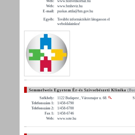
Web:
www.honvedkorhaz.hu
Web:
www.bmheviz.hu
E-mail:
puskas.attila@hm.gov.hu
Egyéb:
További információkért látogasson el
weboldalainkra!
Semmelweis Egyetem Ér-és Szívsebészeti Klinika
(Bud
Székhely:
1122 Budapest , Városmajor u. 68.
S
Telefonszám 1:
1/458-6790
Telefonszám 2:
1/458-6700
Fax 1:
1/458-6746
Web:
www.sote.hu