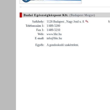
Budai Egészségközpont Kft.
(Budapest Megye)
Székhely:
1126 Budapest , Nagy Jenő u. 8.
S
Telefonszám 1:
1/489-5200
Fax 1:
1/489-5210
Web:
www.bhc.hu
E-mail:
info@bhc.hu
Egyéb:
A gondoskodó szakértelem.