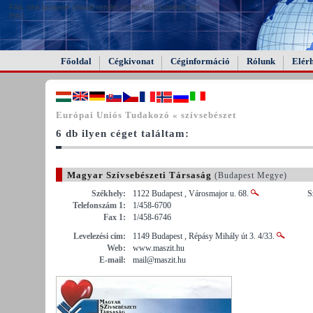
FAIL (the browser should render some flash content, not
this).
Főoldal
Cégkivonat
Céginformáció
Rólunk
Elér
Európai Uniós Tudakozó « szívsebészet
6 db ilyen céget találtam:
Magyar Szívsebészeti Társaság
(Budapest Megye)
Székhely:
1122 Budapest , Városmajor u. 68.
S
Telefonszám 1:
1/458-6700
Fax 1:
1/458-6746
Levelezési cím:
1149 Budapest , Répásy Mihály út 3. 4/33.
Web:
www.maszit.hu
E-mail:
mail@maszit.hu