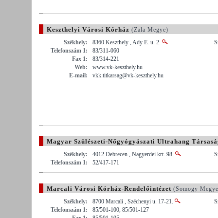
Keszthelyi Városi Kórház
(Zala Megye)
Székhely:
8360 Keszthely , Ady E. u. 2.
S
Telefonszám 1:
83/311-060
Fax 1:
83/314-221
Web:
www.vk-keszthely.hu
E-mail:
vkk.titkarsag@vk-keszthely.hu
Magyar Szülészeti-Nőgyógyászati Ultrahang Társasá
Székhely:
4012 Debrecen , Nagyerdei krt. 98.
S
Telefonszám 1:
52/417-171
Marcali Városi Kórház-Rendelőintézet
(Somogy Megye
Székhely:
8700 Marcali , Széchenyi u. 17-21.
S
Telefonszám 1:
85/501-100, 85/501-127
Fax 1:
85/501-105