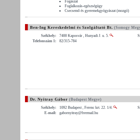
Fogászat
Foglalkozás-egészségügy
Csecsemő és gyeremekgyógyászat (mozgó)
Ben-Ing Kereskedelmi és Szolgáltató Bt.
(Somogy Meg
Székhely:
7400 Kaposvár , Hunyadi J. u. 5.
S
Telefonszám 1:
82/315-784
Dr. Nyitray Gábor
(Budapest Megye)
Székhely:
1092 Budapest , Ferenc krt. 22. 1/4.
S
E-mail:
gabornyitray@freemail.hu