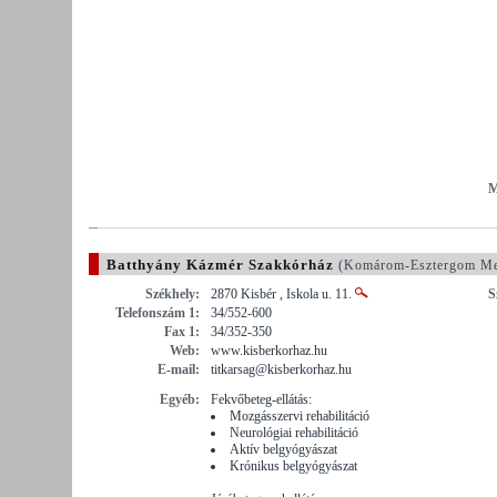
M
Batthyány Kázmér Szakkórház
(Komárom-Esztergom Me
Székhely:
2870 Kisbér , Iskola u. 11.
S
Telefonszám 1:
34/552-600
Fax 1:
34/352-350
Web:
www.kisberkorhaz.hu
E-mail:
titkarsag@kisberkorhaz.hu
Egyéb:
Fekvőbeteg-ellátás:
Mozgásszervi rehabilitáció
Neurológiai rehabilitáció
Aktív belgyógyászat
Krónikus belgyógyászat