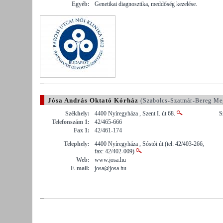
Egyéb:
Genetikai diagnosztika, meddőség kezelése.
Jósa András Oktató Kórház
(Szabolcs-Szatmár-Bereg Me
Székhely:
4400 Nyíregyháza , Szent I. út 68.
S
Telefonszám 1:
42/465-666
Fax 1:
42/461-174
Telephely:
4400 Nyíregyháza , Sóstói út (tel: 42/403-266,
fax: 42/402-009)
Web:
www.josa.hu
E-mail:
josa@josa.hu