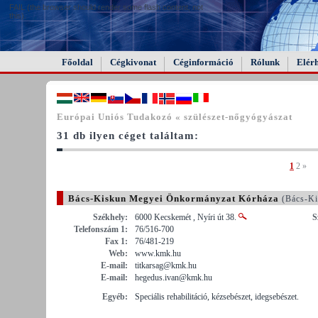
FAIL (the browser should render some flash content, not
this).
Főoldal
Cégkivonat
Céginformáció
Rólunk
Elér
Európai Uniós Tudakozó « szülészet-nőgyógyászat
31 db ilyen céget találtam:
1
2
»
Bács-Kiskun Megyei Önkormányzat Kórháza
(Bács-Ki
Székhely:
6000 Kecskemét , Nyíri út 38.
S
Telefonszám 1:
76/516-700
Fax 1:
76/481-219
Web:
www.kmk.hu
E-mail:
titkarsag@kmk.hu
E-mail:
hegedus.ivan@kmk.hu
Egyéb:
Speciális rehabilitáció, kézsebészet, idegsebészet.