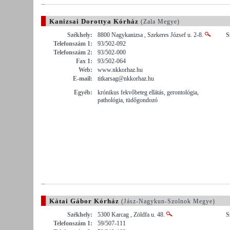
Kanizsai Dorottya Kórház
(Zala Megye)
Székhely:
8800 Nagykanizsa , Szekeres József u. 2-8.
S
Telefonszám 1:
93/502-092
Telefonszám 2:
93/502-000
Fax 1:
93/502-064
Web:
www.nkkorhaz.hu
E-mail:
titkarsag@nkkorhaz.hu
Egyéb:
krónikus fekvőbeteg ellátás, gerontológia,
pathológia, tüdőgondozó
Kátai Gábor Kórház
(Jász-Nagykun-Szolnok Megye)
Székhely:
5300 Karcag , Zöldfa u. 48.
S
Telefonszám 1:
59/507-111