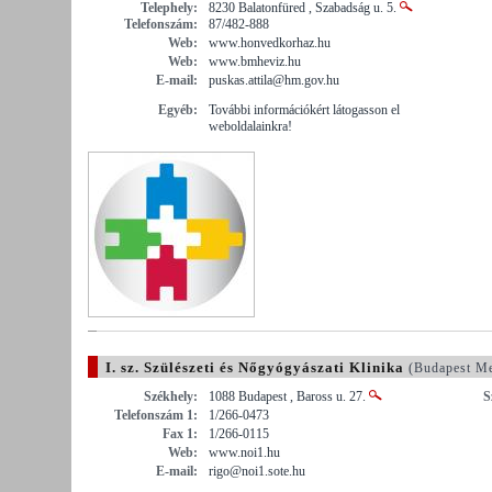
Telephely:
8230 Balatonfüred , Szabadság u. 5.
Telefonszám:
87/482-888
Web:
www.honvedkorhaz.hu
Web:
www.bmheviz.hu
E-mail:
puskas.attila@hm.gov.hu
Egyéb:
További információkért látogasson el
weboldalainkra!
I. sz. Szülészeti és Nőgyógyászati Klinika
(Budapest M
Székhely:
1088 Budapest , Baross u. 27.
S
Telefonszám 1:
1/266-0473
Fax 1:
1/266-0115
Web:
www.noi1.hu
E-mail:
rigo@noi1.sote.hu