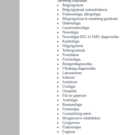
Járóbeteg-szakellátás
Belgyógyászat
Belgyógyászati szakambulancia
Pulmonológia, allergológia
Bőrgyógyászat és nemibeteg-gondozás
Diabetológia
Gasztroenterológia
Neurológia
Neurológiai EEG és EMG diagnosztika
Kardiológia
Nőgyógyászat
Terhesgondozás
Pszichiátria
Pszichológia
Röntgendiagnosztika
Ultrahang-diagnosztika
Laboratórium
Sebészet
Szemészet
Urológia
Ortopédia
Fül-orr-gépészet-
Audológia
Reumatológia
Fizioterápia
Csontsűrűség mérés
Mozgásszervi rehabilitáció
Gyógytorna
Fizikoterápia
Fogászat