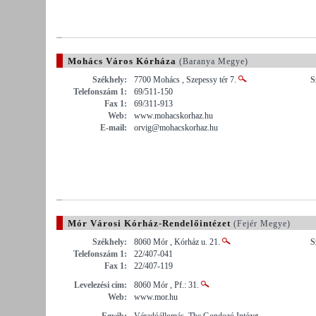
Mohács Város Kórháza
(Baranya Megye)
Székhely:
7700 Mohács , Szepessy tér 7.
S
Telefonszám 1:
69/511-150
Fax 1:
69/311-913
Web:
www.mohacskorhaz.hu
E-mail:
orvig@mohacskorhaz.hu
Mór Városi Kórház-Rendelőintézet
(Fejér Megye)
Székhely:
8060 Mór , Kórház u. 21.
S
Telefonszám 1:
22/407-041
Fax 1:
22/407-119
Levelezési cím:
8060 Mór , Pf.: 31.
Web:
www.mor.hu
Egyéb:
Véradóállomás, Tbc Gondozó Intézet