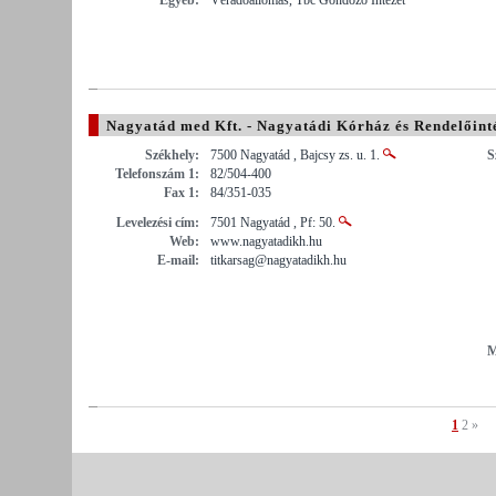
Nagyatád med Kft. - Nagyatádi Kórház és Rendelőint
Székhely:
7500 Nagyatád , Bajcsy zs. u. 1.
S
Telefonszám 1:
82/504-400
Fax 1:
84/351-035
Levelezési cím:
7501 Nagyatád , Pf: 50.
Web:
www.nagyatadikh.hu
E-mail:
titkarsag@nagyatadikh.hu
M
1
2
»