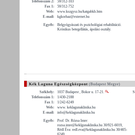
Telefonszám 2:
59/312-103
Fax 1:
59/312-752
Web:
www.kszgysz.hu/katgabkh.htm
E-mail:
kgkorhaz@externet.hu
Egyéb:
Belgyógyászati és pszichológiai rehabilitáció.
Krónikus betegellátás, ápolási osztály.
Kék Laguna Egészségközpont
(Budapest Megye)
Székhely:
1037 Budapest , Bokor u. 17-21.
S
Telefonszám 1:
1/430-2188
Fax 1:
1/242-6249
Web:
www. keklagunaklinika.hu
E-mail:
info@keklagunaklinika.hu
Egyéb:
Prof. Dr. Rózsa Imre:
rozsa.imre@keklgunaklinika.hu 30/921-6019,
Rédl Éva: redl.eva@keklagunaklinika.hu 30/405-
6249