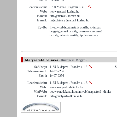
Levelezési cím:
8700 Marcali , Ságvári E. u. 1.
Web:
www.marcali-korhaz.hu
E-mail:
info@marcali-korhaz.hu
E-mail:
majer.istvan@marcali-korhaz.hu
Egyéb:
Invaziv sebészeti mátrix osztály, krónikus
belgyógyászati osztály, gyermek-csecsemő
osztály, intenziv osztály, ápolási osztály.
Mátyásföld Klinika
(Budapest Megye)
Székhely:
1165 Budapest , Prodám u. 18.
S
Telefonszám 1:
1/407-2256
Fax 1:
1/407-2256
Levelezési cím:
1165 Budapest , Prodám u. 18.
Web:
www.matyasfoldklinika.hu
MiniWeb:
www.eutudakozo.hu/miniweb/matyasfold_klinika
E-mail:
info@matyasfoldklinika.hu