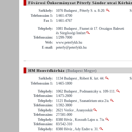
Fővárosi Önkormányzat Péterfy Sándor utcai Kórház-
Megye)
Székhely:
1076 Budapest , Péterfy S. u. 8-20.
S
Telefonszám 1:
1/461-4700
Fax 1:
1/461-4767
Telephely:
1081 Budapest , Fiumei út 17. Országos Baleseti
és Sürgősségi Intézet
Telefonszám:
1/299-7000
Web:
www.peterfykh.hu
E-mail:
peterfy@peterfykh.hu
HM Honvédkórház
(Budapest Megye)
Székhely:
1134 Budapest , Róbert K. krt. 44.
S
Telefonszám 1:
1/465-1800
Telephely:
1062 Budapest , Podmaniczky u. 109-111.
Telefonszám:
1/475-2600
Telephely:
1121 Budapest , Szanatórium utca 2/a.
Telefonszám:
1/392-3800
Telephely:
2621 Verőce , Aranyoskút
Telefonszám:
27/581-000
Telephely:
8380 Hévíz , Kossuth Lajos u. 7/a.
Telefonszám:
83/542-310
Telephely:
8380 Hévíz , Ady Endre u. 31.