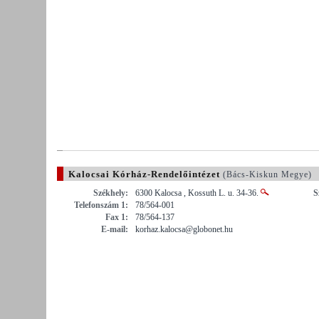
Kalocsai Kórház-Rendelőintézet
(Bács-Kiskun Megye)
Székhely:
6300 Kalocsa , Kossuth L. u. 34-36.
S
Telefonszám 1:
78/564-001
Fax 1:
78/564-137
E-mail:
korhaz.kalocsa@globonet.hu