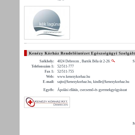
Kenézy Kórház Rendelőintézet Egészségügyi Szolgált
Székhely:
4024 Debrecen , Bartók Béla út 2-26.
S
Telefonszám 1:
52/511-777
Fax 1:
52/511-755
Web:
www.kenezykorhaz.hu
E-mail:
sajto@kenezykorhaz.hu, kindle@kenezykorhaz.hu
Egyéb:
Ápolási ellátás, csecsemő-és gyermekgyógyászat
M