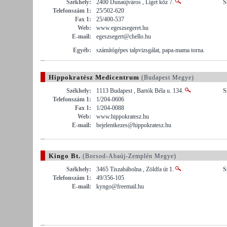
Székhely:
2400 Dunaújváros , Liget köz 7.
S
Telefonszám 1:
25/502-620
Fax 1:
25/400-537
Web:
www.egeszsegeret.hu
E-mail:
egeszsegert@chello.hu
Egyéb:
számítógépes talpvizsgálat, papa-mama torna.
Hippokratész Medicentrum
(Budapest Megye)
Székhely:
1113 Budapest , Bartók Béla u. 134.
S
Telefonszám 1:
1/204-0606
Fax 1:
1/204-0088
Web:
www.hippokratesz.hu
E-mail:
bejelentkezes@hippokratesz.hu
Kingo Bt.
(Borsod-Abaúj-Zemplén Megye)
Székhely:
3465 Tiszabábolna , Zöldfa út 1.
S
Telefonszám 1:
49/356-105
E-mail:
kyngo@freemail.hu