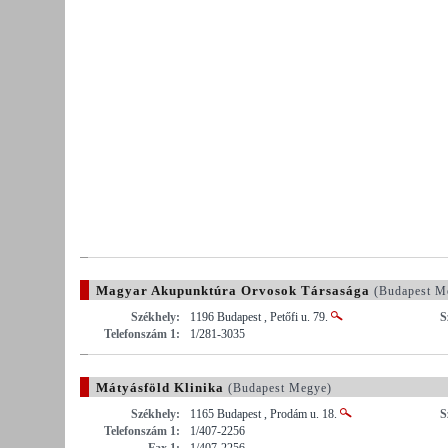
Magyar Akupunktúra Orvosok Társasága
(Budapest M
Székhely:
1196 Budapest , Petőfi u. 79.
S
Telefonszám 1:
1/281-3035
Mátyásföld Klinika
(Budapest Megye)
Székhely:
1165 Budapest , Prodám u. 18.
S
Telefonszám 1:
1/407-2256
Fax 1:
1/407-2256