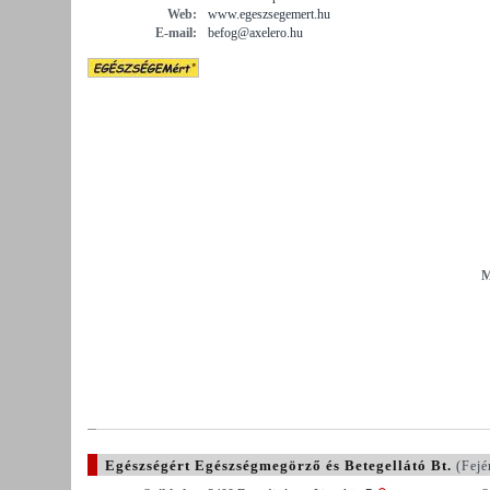
Web:
www.egeszsegemert.hu
E-mail:
befog@axelero.hu
M
Egészségért Egészségmegörző és Betegellátó Bt.
(Fejé