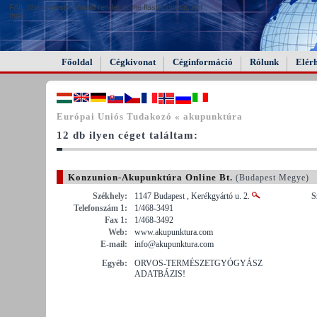
FAIL (the browser should render some flash content, not
this).
Főoldal
Cégkivonat
Céginformáció
Rólunk
Elér
Európai Uniós Tudakozó « akupunktúra
12 db ilyen céget találtam:
Konzunion-Akupunktúra Online Bt.
(Budapest Megye)
Székhely:
1147 Budapest , Kerékgyártó u. 2.
S
Telefonszám 1:
1/468-3491
Fax 1:
1/468-3492
Web:
www.akupunktura.com
E-mail:
info@akupunktura.com
Egyéb:
ORVOS-TERMÉSZETGYÓGYÁSZ
ADATBÁZIS!