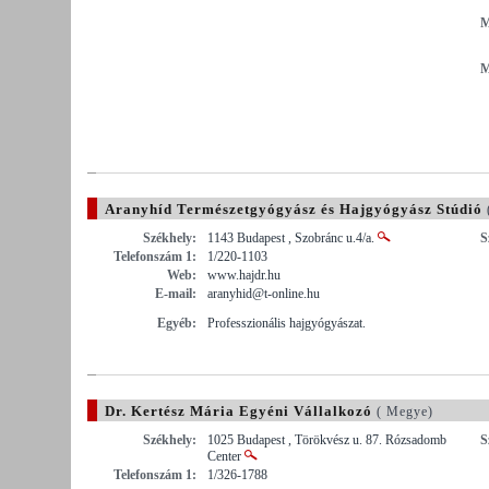
M
M
Aranyhíd Természetgyógyász és Hajgyógyász Stúdió
Székhely:
1143 Budapest , Szobránc u.4/a.
S
Telefonszám 1:
1/220-1103
Web:
www.hajdr.hu
E-mail:
aranyhid@t-online.hu
Egyéb:
Professzionális hajgyógyászat.
Dr. Kertész Mária Egyéni Vállalkozó
( Megye)
Székhely:
1025 Budapest , Törökvész u. 87. Rózsadomb
S
Center
Telefonszám 1:
1/326-1788