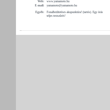
Web:
www.yamamoto.hu
E-mail:
yamamoto@yamamoto.hu
Egyéb:
Fonalbeültetéses akupunktúra! (tartós). Egy órás
teljes testszűrés!