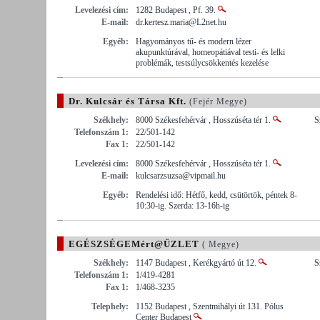
Levelezési cím:
1282 Budapest , Pf. 39.
E-mail:
dr.kertesz.maria@L2net.hu
Egyéb:
Hagyományos tű- és modern lézer
akupunktúrával, homeopátiával testi- és lelki
problémák, testsúlycsökkentés kezelése
Dr. Kulcsár és Társa Kft.
(Fejér Megye)
Székhely:
8000 Székesfehérvár , Hosszúséta tér 1.
S
Telefonszám 1:
22/501-142
Fax 1:
22/501-142
Levelezési cím:
8000 Székesfehérvár , Hosszúséta tér 1.
E-mail:
kulcsarzsuzsa@vipmail.hu
Egyéb:
Rendelési idő: Hétfő, kedd, csütörtök, péntek 8-
10:30-ig. Szerda: 13-16h-ig
EGÉSZSÉGEMért@ÜZLET
( Megye)
Székhely:
1147 Budapest , Kerékgyártó út 12.
S
Telefonszám 1:
1/419-4281
Fax 1:
1/468-3235
Telephely:
1152 Budapest , Szentmihályi út 131. Pólus
Center Budapest