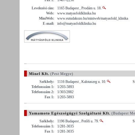
Levelezési cím:
1165 Budapest , Prodám u. 18.
Web:
www.matyasfoldklinika.hu
MiniWeb:
www.eutudakozo.hu/miniweb/matyasfold_klinika
E-mail:
info@matyasfoldklinika.hu
Minel Kft.
(Pest Megye)
Székhely:
1116 Budapest , Kalotaszeg u. 10.
S
Telefonszám 1:
1/203-5893
Telefonszám 2:
1/303/2882
Fax 1:
1/203-5893
Yamamoto Egészségügyi Szolgáltató Kft.
(Budapest Me
Székhely:
1196 Budapest , Petőfi u. 79.
S
Telefonszám 1:
1/281-3035
Fax 1:
1/281-3035