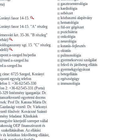
gasztroenterológia
ta)
kardiológia
sebészet
közhasznú alapítvány
Korányi fasor 14-15.
hematológia
orányi fasor 14-15. "A" részleg
fül-orr gégészet
pszichiátria
emesvári krt. 35-36. "B részleg"
onkológia
órház)
neurológia
oldogasszony sgt. 15. "C" részleg
kutatás-fejlesztés
endelő)
oktatás
zpont.u-szeged.hu/pedia
pulmonológia
gyermekorvosi szolgálat
in@med.u-szeged.hu
fekvő és járóbeteg ellátás
ed.u-szeged.hu
gyermekgyógyászat
g címe: 6725 Szeged, Korányi
betegellátás
zponti egység telefon
egészségügy
elefon 1: +36-62/545-330
immunológia
efon 2: +36-62/545-331 (Porta)
-329 Intézmény igazgatója: Dr.
tanszékvezető egyetemi docens
esek: Prof Dr. Katona Márta Dr.
 Gazdasági vezető: Dr. Várkonyi
vezető főnővér: Kovácsné Szántó
mény feladatai: Klinikánk
 megyére kiterjedő szerepet vállal
akosság OEP finanszírozott és
s szakellátásában. Az ellátási
v és krónikus fekvőbeteg ellátást,
tást és gondozást foglalja