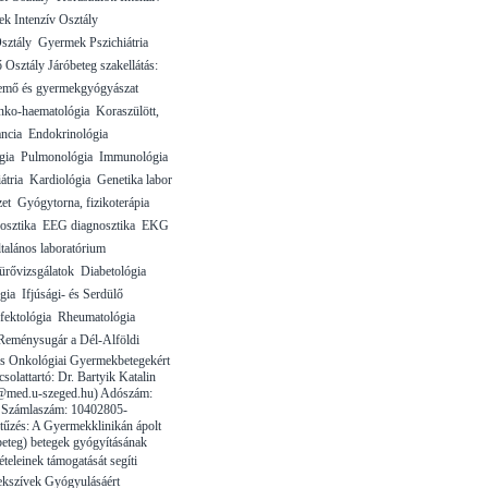
k Intenzív Osztály 
sztály  Gyermek Pszichiátria
ő Osztály Járóbeteg szakellátás: 
emő és gyermekgyógyászat 
nko-haematológia  Koraszülött,
ncia  Endokrinológia 
gia  Pulmonológia  Immunológia 
ria  Kardiológia  Genetika labor
t  Gyógytorna, fizikoterápia 
osztika  EEG diagnosztika  EKG
ltalános laboratórium 
ürővizsgálatok  Diabetológia 
ia  Ifjúsági- és Serdülő
nfektológia  Rheumatológia
Reménysugár a Dél-Alföldi
és Onkológiai Gyermekbetegekért
solattartó: Dr. Bartyik Katalin
in@med.u-szeged.hu) Adószám:
 Számlaszám: 10402805-
tűzés: A Gyermekklinikán ápolt
beteg) betegek gyógyításának
tételeinek támogatását segíti 
kszívek Gyógyulásáért