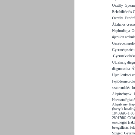
Osztály  Gyerme
Rehabilitációs O
Osztály  Fertőz
Általános csecs
Nephrológia  O
újszülött ambula
Gasztroenteroló
Gyermekpszichiát
 Gyermeksebésze
Ultrahang diagn
diagnosztika  Á
Újszülöttkori sz
Fejlődésneurológ
szakrendelés  I
Alapítványok:  
Haematológiai 
Alapítvány Kapc
(bartyik.katal
18456695-1-06
28017662 Célki
onkológiai (rák
betegellátási fel
Szegedi Gyerme