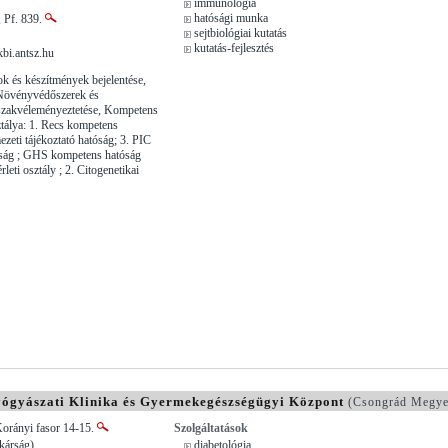
immunológia
hatósági munka
 Pf. 839.
sejtbiológiai kutatás
kutatás-fejlesztés
bi.antsz.hu
k és készítmények bejelentése,
 Növényvédőszerek és
szakvéleményeztetése, Kompetens
tálya: 1. Recs kompetens
zeti tájékoztató hatóság; 3. PIC
ság ; GHS kompetens hatóság
rleti osztály ; 2. Citogenetikai
yászati Klinika és Gyermekegészségügyi Központ
(Csongrád Megye
Korányi fasor 14-15.
Szolgáltatások
kárság)
diabetológia