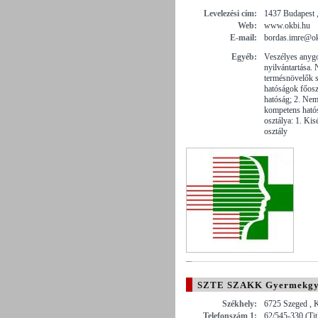
Levelezési cím:
1437 Budapest ,
Web:
www.okbi.hu
E-mail:
bordas.imre@ok
Egyéb:
Veszélyes anygo
nyilvántartása.
termésnövelők 
hatóságok főosz
hatóság; 2. Neme
kompetens ható
osztálya: 1. Kisé
osztály
SZTE SZAKK Gyermekgyóg
Székhely:
6725 Szeged , 
Telefonszám 1:
62/545-330 (Tit