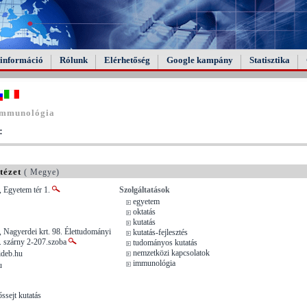
információ
Rólunk
Elérhetőség
Google kampány
Statisztika
immunológia
:
tézet
( Megye)
 Egyetem tér 1.
Szolgáltatások
egyetem
oktatás
kutatás
 Nagyerdei krt. 98. Élettudományi
kutatás-fejlesztés
II. szárny 2-207.szoba
tudományos kutatás
nemzetközi kapcsolatok
ideb.hu
immunológia
u
ssejt kutatás