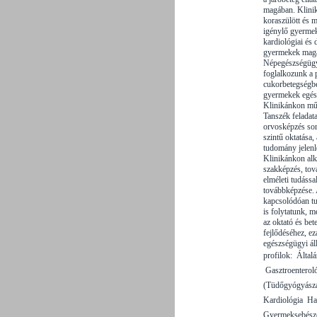
magában. Klinik
koraszülött és m
igénylő gyermek
kardiológiai és
gyermekek magas
Népegészségügyi
foglalkozunk a p
cukorbetegségbe
gyermekek egés
Klinikánkon m
Tanszék feladat
orvosképzés so
szintű oktatása,
tudomány jelenle
Klinikánkon alk
szakképzés, tov
elméleti tudássa
továbbképzése. 
kapcsolódóan t
is folytatunk, 
az oktató és bet
fejlődéséhez, e
egészségügyi ál
profilok:  Ált
 Gasztroenterol
(Tüdőgyógyászat)
Kardiológia  H
Gyermeksebészet