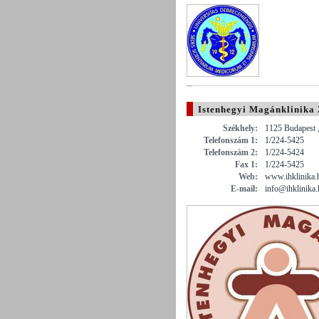
Istenhegyi Magánklinika 
Székhely:
1125 Budapest ,
Telefonszám 1:
1/224-5425
Telefonszám 2:
1/224-5424
Fax 1:
1/224-5425
Web:
www.ihklinika.
E-mail:
info@ihklinika.