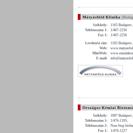
Mátyásföld Klinika
(Budap
Székhely:
1165 Budapest 
Telefonszám 1:
1/407-2256
Fax 1:
1/407-2256
Levelezési cím:
1165 Budapest 
Web:
www.matyasfold
MiniWeb:
www.eutudakozo
E-mail:
info@matyasfol
Országos Kémiai Biztonsá
Székhely:
1097 Budapest ,
Telefonszám 1:
1/476-1195;
Telefonszám 2:
Non-Stop hívha
Fax 1:
1/476-1227