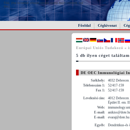
FAIL (the browser should render some flash content, not
this).
Főoldal
Cégkivonat
Cég
Európai Uniós Tudakozó « 
5 db ilyen céget találtam
DE OEC Immunológiai In
Székhely:
4032 Debrecen ,
Telefonszám 1:
52/417-159
Fax 1:
52/417-159
Levelezési cím:
4012 Debrecen ,
Épület II. em. 
Web:
immunology.un
E-mail:
anikiss@dote.h
E-mail:
evaraj@dote.hu
Egyéb:
Dendritikus-és ő