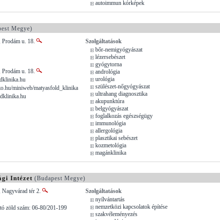
autoimmun kórképek
est Megye)
, Prodám u. 18.
Szolgáltatások
bőr-nemigyógyászat
lézersebészet
gyógytorna
, Prodám u. 18.
andrológia
urológia
klinika.hu
szülészet-nőgyógyászat
.hu/miniweb/matyasfold_klinika
ultrahang diagnosztika
dklinika.hu
akupunktúra
belgyógyászat
foglalkozás egészségügy
immunológia
allergológia
plasztikai sebészet
kozmetológia
magánklinika
gi Intézet
(Budapest Megye)
 Nagyvárad tér 2.
Szolgáltatások
nyílvántartás
nemzetközi kapcsolatok építése
tó zöld szám: 06-80/201-199
szakvéleményezés