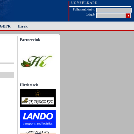
ÜGYFÉLKAPU
Felhasználónév:
Jelszó:
GDPR
Hírek
Partnereink
Hirdetések