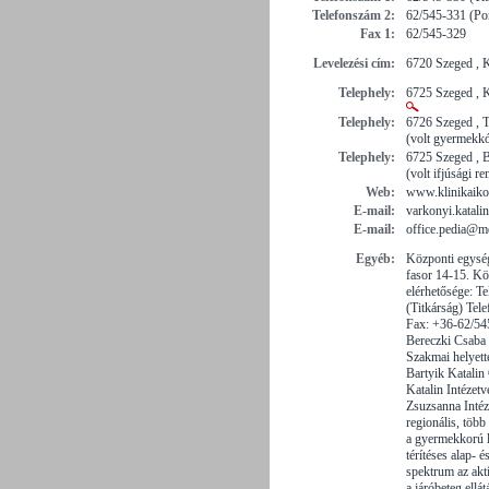
Telefonszám 2:
62/545-331 (Por
Fax 1:
62/545-329
Levelezési cím:
6720 Szeged , 
Telephely:
6725 Szeged , K
Telephely:
6726 Szeged , T
(volt gyermekk
Telephely:
6725 Szeged , B
(volt ifjúsági r
Web:
www.klinikaiko
E-mail:
varkonyi.katal
E-mail:
office.pedia@m
Egyéb:
Központi egysé
fasor 14-15. Kö
elérhetősége: T
(Titkárság) Tel
Fax: +36-62/545
Bereczki Csaba 
Szakmai helyett
Bartyik Katalin
Katalin Intézet
Zsuzsanna Intéz
regionális, több
a gyermekkorú l
térítéses alap- é
spektrum az aktí
a járóbeteg ellá