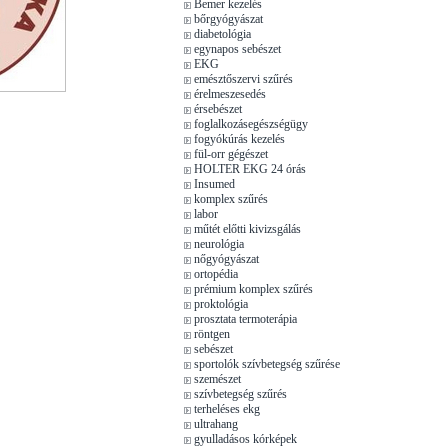
Bemer kezelés
bőrgyógyászat
diabetológia
egynapos sebészet
EKG
emésztőszervi szűrés
érelmeszesedés
érsebészet
foglalkozásegészségügy
fogyókúrás kezelés
fül-orr gégészet
HOLTER EKG 24 órás
Insumed
komplex szűrés
labor
műtét előtti kivizsgálás
neurológia
nőgyógyászat
ortopédia
prémium komplex szűrés
proktológia
prosztata termoterápia
röntgen
sebészet
sportolók szívbetegség szűrése
szemészet
szívbetegség szűrés
terheléses ekg
ultrahang
gyulladásos kórképek