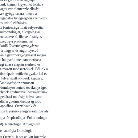
ánk kiemelt figyelmet fordít a
agas szintű intenzív ellátást
ek gyógyítására, illetve a
 daganatos betegségben szenvedő
 szintű ellátására.
 fontossága miatt súlyozottan
ulmonológiai, allergológiai,
n szenvedő, illetve túlsúlyos
zségügyi problémáival.
űködő Gyermekgyógyászati
a a magyar és angol nyelvű
rán a gyermekgyógyászat magas
 a hallgatók megismertetése a
gi állása alapján elérhető és
almazott módszerekkel. Célunk a
ábbképzés területén gyakorlati és
l felvértezett orvosok képzése,
Az oktatáshoz szorosan
udományos kutató tevékenységet
melynek eredményei hozzájárulnak
egellátási minőség folyamatos
záltal a gyermeklakosság jobb
lapotához. Osztályaink és
alános Gyermekgyógyászati Osztály
ógia  Nephrológia  Pulmonológia
  Neurológia  Anyagcsere 
aematológia-Onkológia 
 Osztály  Koraszülött Intenzív