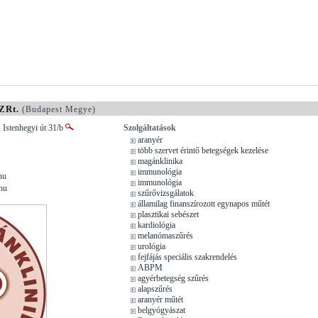
ZRt.
(Budapest Megye)
 Istenhegyi út 31/b
Szolgáltatások
aranyér
több szervet érintő betegségek kezelése
magánklinika
immunológia
hu
immunológia
hu
szűrővizsgálatok
államilag finanszírozott egynapos műtét
plasztikai sebészet
kardiológia
melanómaszűrés
urológia
fejfájás speciális szakrendelés
ABPM
agyérbetegség szűrés
alapszűrés
aranyér műtét
belgyógyászat