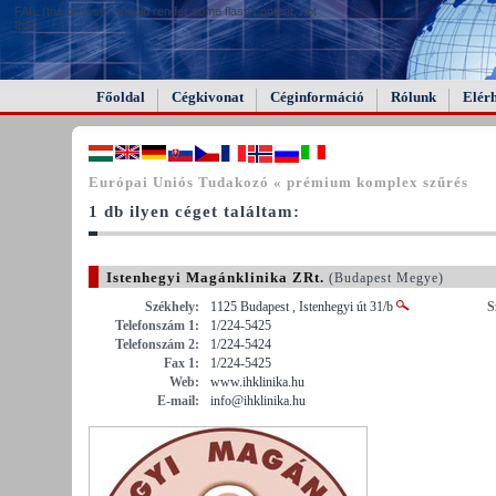
FAIL (the browser should render some flash content, not
this).
Főoldal
Cégkivonat
Céginformáció
Rólunk
Elér
Európai Uniós Tudakozó « prémium komplex szűrés
1 db ilyen céget találtam:
Istenhegyi Magánklinika ZRt.
(Budapest Megye)
Székhely:
1125 Budapest , Istenhegyi út 31/b
S
Telefonszám 1:
1/224-5425
Telefonszám 2:
1/224-5424
Fax 1:
1/224-5425
Web:
www.ihklinika.hu
E-mail:
info@ihklinika.hu