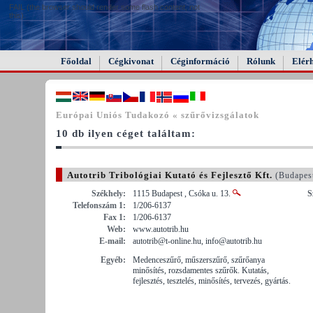
FAIL (the browser should render some flash content, not
this).
Főoldal
Cégkivonat
Céginformáció
Rólunk
Elér
Európai Uniós Tudakozó « szűrővizsgálatok
10 db ilyen céget találtam:
Autotrib Tribológiai Kutató és Fejlesztő Kft.
(Budapes
Székhely:
1115 Budapest , Csóka u. 13.
S
Telefonszám 1:
1/206-6137
Fax 1:
1/206-6137
Web:
www.autotrib.hu
E-mail:
autotrib@t-online.hu, info@autotrib.hu
Egyéb:
Medenceszűrő, műszerszűrő, szűrőanya
minősítés, rozsdamentes szűrők. Kutatás,
fejlesztés, tesztelés, minősítés, tervezés, gyártás.