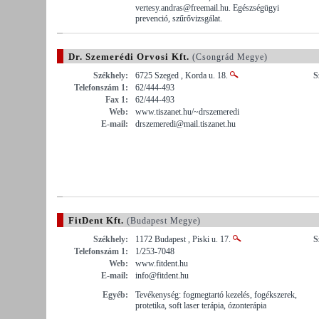
vertesy.andras@freemail.hu. Egészségügyi
prevenció, szűrővizsgálat.
Dr. Szemerédi Orvosi Kft.
(Csongrád Megye)
Székhely:
6725 Szeged , Korda u. 18.
S
Telefonszám 1:
62/444-493
Fax 1:
62/444-493
Web:
www.tiszanet.hu/~drszemeredi
E-mail:
drszemeredi@mail.tiszanet.hu
FitDent Kft.
(Budapest Megye)
Székhely:
1172 Budapest , Piski u. 17.
S
Telefonszám 1:
1/253-7048
Web:
www.fitdent.hu
E-mail:
info@fitdent.hu
Egyéb:
Tevékenység: fogmegtartó kezelés, fogékszerek,
protetika, soft laser terápia, ózonterápia