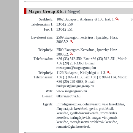
Magne Group Kft.
( Megye)
Székhely:
1062 Budapest , Andrássy út 130. fszt. 1.
S
Telefonszám 1:
33/512-550
Fax 1:
33/512-551
Levelezési cím:
2509 Esztergom-kertváros , Ipartelep, Hrsz.
30035/2.
Telephely:
2509 Esztergom-Kertváros , Ipartelep Hrsz.
30035/2.
Telefonszám:
+36 (33) 512-550, Fax: +36 (33) 512-551, Mobil:
+36 (20) 231-3360, E-mail:
esztergom@magnagroup.hu
Telephely:
1126 Budapest , Királyhágó u. 1-3.
Telefonszám:
+36 (1) 999-1113, Fax: +36 (1) 999-1114, Mobil:
+36 (20) 229-6683, E-mail:
budapest@magnegroup.hu
Web:
www.magnegroup.hu
E-mail:
titkarsag@tivi.hu
Egyéb:
Infradiganosztika, dohányzásról való leszoktatás,
fényterápiás kezelések, gerinc problémák
kezelése, gyulladáscsökkentés, izomsérülés
kezelése, keringésjavítás, magas vérnyomás
kezelése, mozgásszervi problémák kezelése,
reumatológiai kezelések.