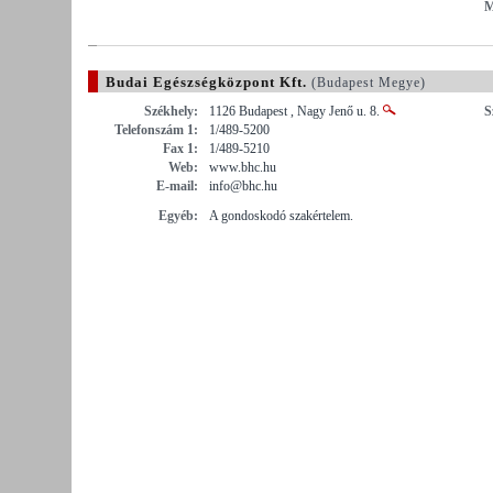
M
Budai Egészségközpont Kft.
(Budapest Megye)
Székhely:
1126 Budapest , Nagy Jenő u. 8.
S
Telefonszám 1:
1/489-5200
Fax 1:
1/489-5210
Web:
www.bhc.hu
E-mail:
info@bhc.hu
Egyéb:
A gondoskodó szakértelem.