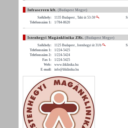
Infrascreen kft.
(Budapest Megye)
Székhely:
1135 Budapest , Tahi út 53-59
S
Telefonszám 1:
1/784-8620
Istenhegyi Magánklinika ZRt.
(Budapest Megye)
Székhely:
1125 Budapest , Istenhegyi út 31/b
S
Telefonszám 1:
1/224-5425
Telefonszám 2:
1/224-5424
Fax 1:
1/224-5425
Web:
www.ihklinika.hu
E-mail:
info@ihklinika.hu