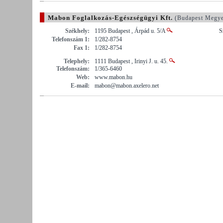
Mabon Foglalkozás-Egészségügyi Kft.
(Budapest Megy
Székhely:
1195 Budapest , Árpád u. 5/A
S
Telefonszám 1:
1/282-8754
Fax 1:
1/282-8754
Telephely:
1111 Budapest , Irinyi J. u. 45.
Telefonszám:
1/365-6460
Web:
www.mabon.hu
E-mail:
mabon@mabon.axelero.net