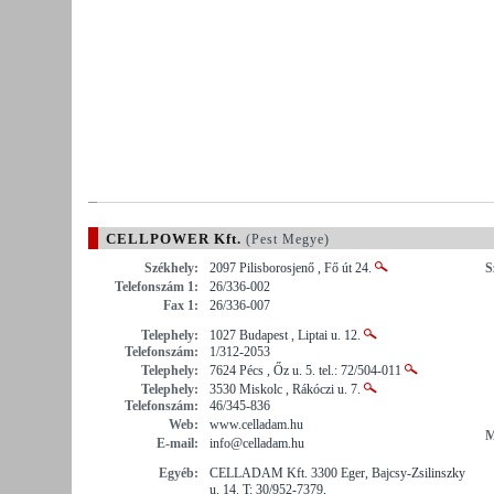
CELLPOWER Kft.
(Pest Megye)
Székhely:
2097 Pilisborosjenő , Fő út 24.
S
Telefonszám 1:
26/336-002
Fax 1:
26/336-007
Telephely:
1027 Budapest , Liptai u. 12.
Telefonszám:
1/312-2053
Telephely:
7624 Pécs , Őz u. 5. tel.: 72/504-011
Telephely:
3530 Miskolc , Rákóczi u. 7.
Telefonszám:
46/345-836
Web:
www.celladam.hu
M
E-mail:
info@celladam.hu
Egyéb:
CELLADAM Kft. 3300 Eger, Bajcsy-Zsilinszky
u. 14. T: 30/952-7379,