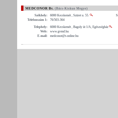
MEDCONOR Bt.
(Bács-Kiskun Megye)
Székhely:
6000 Kecskemét , Szüret u. 55.
S
Telefonszám 1:
76/503-364
Telephely:
6000 Kecskemét , Bagoly út 1/A, Egészségház
Web:
www.gvmd.hu
E-mail:
medconot@t-online.hu