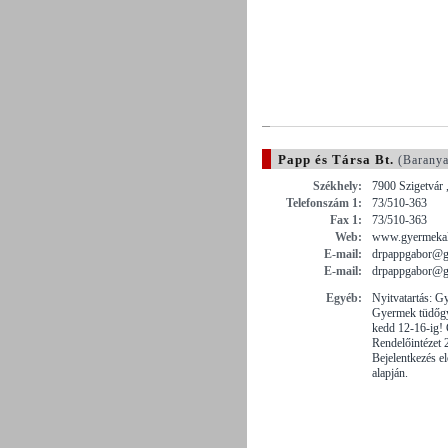
Papp és Társa Bt.
(Barany
Székhely:
7900 Szigetvár ,
Telefonszám 1:
73/510-363
Fax 1:
73/510-363
Web:
www.gyermekal
E-mail:
drpappgabor@g
E-mail:
drpappgabor@g
Egyéb:
Nyitvatartás: 
Gyermek tüdőgy
kedd 12-16-ig!
Rendelőintézet 2
Bejelentkezés el
alapján.