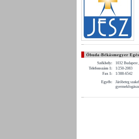
Óbuda-Békásmegyer Egész
Székhely:
1032 Budapest ,
Telefonszám 1:
1/250-2083
Fax 1:
1/388-6542
Egyéb:
Járóbeteg szakel
gyermekfogásza