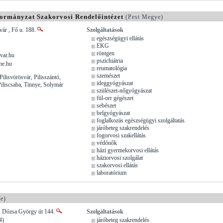
kormányzat Szakorvosi Rendelőintézet
(Pest Megye)
vár , Fő u. 188.
Szolgáltatások
egészségügyi ellátás
EKG
röntgen
var.hu
pszichiátria
ne.hu
reumatológia
szemészet
 Pilisvörösvár, Pilisszántó,
ideggyógyászat
Piliscsaba, Tinnye, Solymár
szülészet-nőgyógyászat
fül-orr gégészet
sebészet
belgyógyászat
foglalkozás egészségügyi szolgáltatás
járóbeteg szakrendelés
fogorvosi szakellátás
védőnők
házi gyermekorvosi ellátás
háziorvosi szolgálat
szakorvosi ellátás
laboratórium
e)
, Dózsa György út 144.
Szolgáltatások
4)
járóbeteg szakrendelés