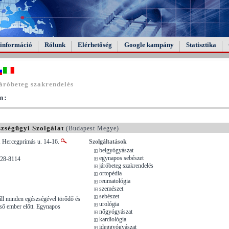
információ
Rólunk
Elérhetőség
Google kampány
Statisztika
áróbeteg szakrendelés
m:
zségügyi Szolgálat
(Budapest Megye)
, Hercegprímás u. 14-16.
Szolgáltatások
belgyógyászat
egynapos sebészet
428-8114
járóbeteg szakrendelés
ortopédia
reumatológia
szemészet
sebészet
ll minden egészségével törődő és
urológia
ső ember előtt. Egynapos
nőgyógyászat
kardiológia
ideggyógyászat