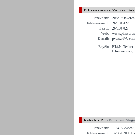
Pilisvörösvár Városi Ön
Székhely:
2085 Pilisvörös
Telefonszám 1:
26/330-422
Fax 1:
26/330-027
Web:
www.pilisvoros
E-mail:
pvarszri@t-onli
Egyéb:
Ellátási Terület:
Pilisszentiván, 
Rehab ZRt.
(Budapest Megy
Székhely:
1134 Budapest 
Telefonszám 1:
1/288-6700 (15