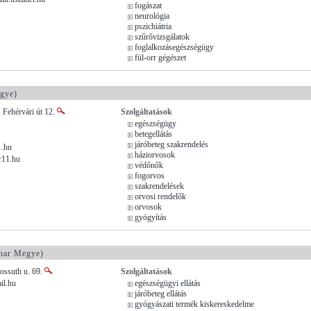
fogászat
neurológia
pszichiátria
szűrővizsgálatok
foglalkozásegészségügy
fül-orr gégészet
gye)
 Fehérvári út 12.
Szolgáltatások
egészségügy
betegellátás
járóbeteg szakrendelés
.hu
háziorvosok
r11.hu
védőnők
fogorvos
szakrendelések
orvosi rendelők
orvosok
gyógyítás
har Megye)
ossuth u. 69.
Szolgáltatások
il.hu
egészségügyi ellátás
járóbeteg ellátás
gyógyászati termék kiskereskedelme