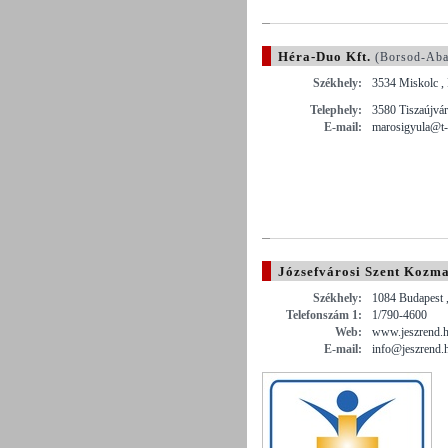
Héra-Duo Kft.
(Borsod-Aba
Székhely:
3534 Miskolc , 
Telephely:
3580 Tiszaújvár
E-mail:
marosigyula@t-
Józsefvárosi Szent Kozm
Székhely:
1084 Budapest ,
Telefonszám 1:
1/790-4600
Web:
www.jeszrend.
E-mail:
info@jeszrend.