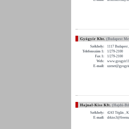
Gyógyír Kht.
(Budapest Me
Székhely:
1117 Budapest ,
Telefonszám 1:
1/279-2100
Fax 1:
1/279-2100
Web:
www.gyogyir11
E-mail:
uzenet@gyogyi
Hajnal-Kiss Kft.
(Hajdú-Bi
Székhely:
4243 Téglás , K
E-mail:
drkiss3@freema