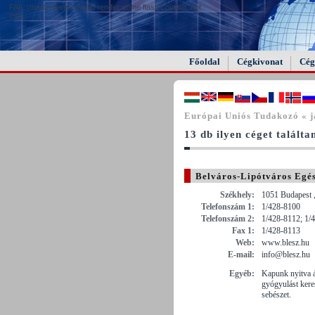
FAIL (the browser should render some flash content, not
this).
Főoldal
Cégkivonat
Cég
Európai Uniós Tudakozó « j
13 db ilyen céget találta
Belváros-Lipótváros Egés
Székhely:
1051 Budapest 
Telefonszám 1:
1/428-8100
Telefonszám 2:
1/428-8112; 1/
Fax 1:
1/428-8113
Web:
www.blesz.hu
E-mail:
info@blesz.hu
Egyéb:
Kapunk nyitva á
gyógyulást kere
sebészet.