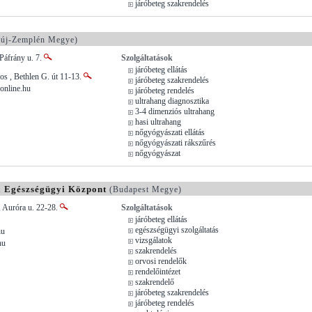
járóbeteg szakrendelés
új-Zemplén Megye)
Páfrány u. 7.
Szolgáltatások
járóbeteg ellátás
os , Bethlen G. út 11-13.
járóbeteg szakrendelés
online.hu
járóbeteg rendelés
ultrahang diagnosztika
3-4 dimenziós ultrahang
hasi ultrahang
nőgyógyászati ellátás
nőgyógyászati rákszűrés
nőgyógyászat
a Egészségügyi Központ
(Budapest Megye)
 Auróra u. 22-28.
Szolgáltatások
járóbeteg ellátás
egészségügyi szolgáltatás
hu
vizsgálatok
hu
szakrendelés
orvosi rendelők
rendelőintézet
szakrendelő
járóbeteg szakrendelés
járóbeteg rendelés