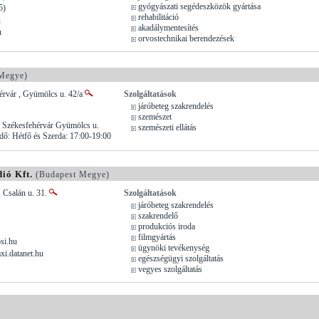
gyógyászati segédeszközök gyártása
5)
rehabilitáció
u
akadálymentesítés
u
orvostechnikai berendezések
Megye)
érvár , Gyümölcs u. 42/a
Szolgáltatások
járóbeteg szakrendelés
szemészet
, Székesfehérvár Gyümölcs u.
szemészeti ellátás
idő: Hétfő és Szerda: 17:00-19:00
ió Kft.
(Budapest Megye)
 Csalán u. 31.
Szolgáltatások
járóbeteg szakrendelés
szakrendelő
produkciós iroda
filmgyártás
si.hu
ügynöki tevékenység
xi.datanet.hu
egészségügyi szolgáltatás
vegyes szolgáltatás