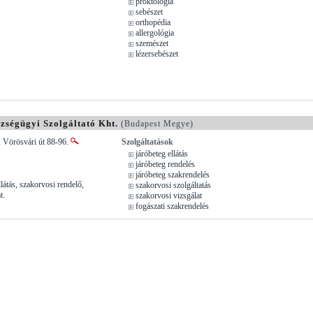
proktológia
sebészet
orthopédia
allergológia
szemészet
lézersebészet
ségügyi Szolgáltató Kht.
(Budapest Megye)
 Vörösvári út 88-96.
Szolgáltatások
járóbeteg ellátás
járóbeteg rendelés
járóbeteg szakrendelés
látás, szakorvosi rendelő,
szakorvosi szolgáltatás
t.
szakorvosi vizsgálat
fogászati szakrendelés