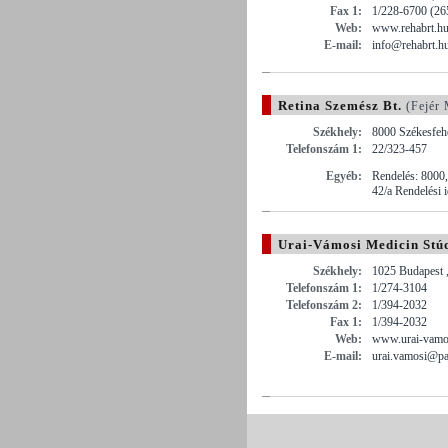
Fax 1:
1/228-6700 (26
Web:
www.rehabrt.h
E-mail:
info@rehabrt.h
Retina Szemész Bt.
(Fejér 
Székhely:
8000 Székesfeh
Telefonszám 1:
22/323-457
Egyéb:
Rendelés: 8000
42/a Rendelési 
Urai-Vámosi Medicin Stúd
Székhely:
1025 Budapest ,
Telefonszám 1:
1/274-3104
Telefonszám 2:
1/394-2032
Fax 1:
1/394-2032
Web:
www.urai-vamo
E-mail:
urai.vamosi@pa