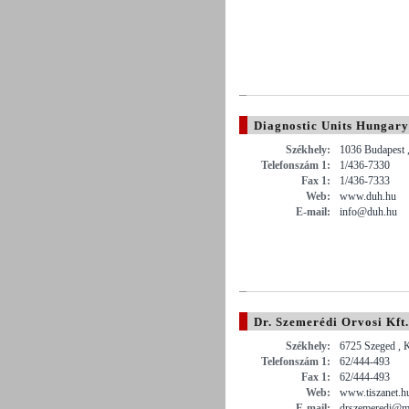
Diagnostic Units Hungary
Székhely:
1036 Budapest ,
Telefonszám 1:
1/436-7330
Fax 1:
1/436-7333
Web:
www.duh.hu
E-mail:
info@duh.hu
Dr. Szemerédi Orvosi Kft.
Székhely:
6725 Szeged , 
Telefonszám 1:
62/444-493
Fax 1:
62/444-493
Web:
www.tiszanet.h
E-mail:
drszemeredi@mai