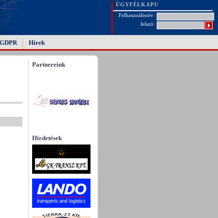
ÜGYFÉLKAPU
Felhasználónév:
Jelszó:
GDPR
Hírek
Partnereink
Hirdetések