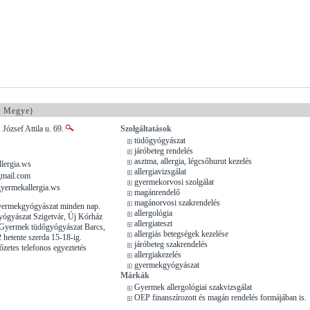
a Megye)
 József Attila u. 69.
Szolgáltatások
tüdőgyógyászat
járóbeteg rendelés
asztma, allergia, légcsőhurut kezelés
lergia.ws
allergiavizsgálat
mail.com
gyermekorvosi szolgálat
yermekallergia.ws
magánrendelő
magánorvosi szakrendelés
Gyermekgyógyászat minden nap.
allergológia
ógyászat Szigetvár, Új Kórház
allergiateszt
 Gyermek tüdőgyógyászat Barcs,
allergiás betegségek kezelése
 hetente szerda 15-18-ig.
járóbeteg szakrendelés
őzetes telefonos egyeztetés
allergiakezelés
gyermekgyógyászat
Márkák
Gyermek allergológiai szakvizsgálat
OEP finanszírozott és magán rendelés formájában is.