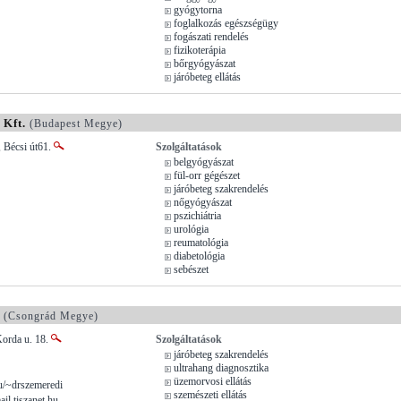
gyógytorna
foglalkozás egészségügy
fogászati rendelés
fizikoterápia
bőrgyógyászat
járóbeteg ellátás
 Kft.
(Budapest Megye)
 Bécsi út61.
Szolgáltatások
belgyógyászat
fül-orr gégészet
járóbeteg szakrendelés
nőgyógyászat
pszichiátria
urológia
reumatológia
diabetológia
sebészet
(Csongrád Megye)
Korda u. 18.
Szolgáltatások
járóbeteg szakrendelés
ultrahang diagnosztika
üzemorvosi ellátás
u/~drszemeredi
szemészeti ellátás
l.tiszanet.hu