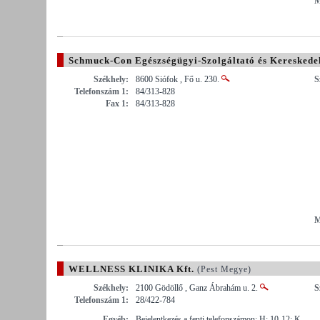
M
Schmuck-Con Egészségügyi-Szolgáltató és Kereskedel
Székhely:
8600 Siófok , Fő u. 230.
S
Telefonszám 1:
84/313-828
Fax 1:
84/313-828
M
WELLNESS KLINIKA Kft.
(Pest Megye)
Székhely:
2100 Gödöllő , Ganz Ábrahám u. 2.
S
Telefonszám 1:
28/422-784
Egyéb:
Bejelentkezés a fenti telefonszámon: H: 10-12; K,