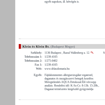
egyéb napokon, ill. hétvégén is.
Klein és Klein Bt.
(Budapest Megye)
Székhely:
1136 Budapest , Raoul Wallenberg u. 12.
S
Telefonszám 1:
1/239-4105
Telefonszám 2:
1/275-0402
Fax 1:
1/239-4105
Web:
www.drlaszlomaria.hu
Egyéb:
Fájdalommentes allergiavizsgálat vegatestel,
daganatos és mozgásszervi betegek kezelése.
Méregtelenítés AQUA Detokszal.Élő vércsepp
analízis. Rendelési idő: K-Sz-Cs: 8-13h. 15-20h.,
Daganat természetes kiegészítő gyógymódja