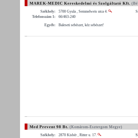
MAREK-MEDIC Kereskedelmi és Szolgáltató Kft.
(Bé
Székhely:
5700 Gyula , Semmelweis utca 4.
S
Telefonszám 1:
66/463-240
Egyéb:
Baleseti sebészet, kéz sebészet!
Med Prevent 98 Bt.
(Komárom-Esztergom Megye)
Székhely:
2870 Kisbér , Ritter u. 17.
S