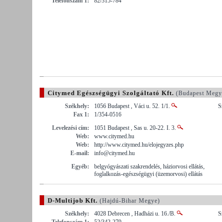
Telefonszám 1:
82/315-784
Citymed Egészségügyi Szolgáltató Kft.
(Budapest Megy
Székhely:
1056 Budapest , Váci u. 52. 1/1.
S
Fax 1:
1/354-0516
Levelezési cím:
1051 Budapest , Sas u. 20-22. I. 3.
Web:
www.citymed.hu
Web:
http://www.citymed.hu/elojegyzes.php
E-mail:
info@citymed.hu
Egyéb:
belgyógyászati szakrendelés, háziorvosi ellátás,
foglalkozás-egészségügyi (üzemorvosi) ellátás
D-Multijob Kft.
(Hajdú-Bihar Megye)
Székhely:
4028 Debrecen , Hadházi u. 16./B.
S
Telefonszám 1:
52/342-279