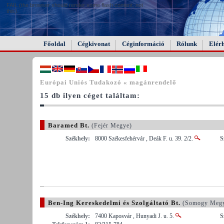
FAIL (the browser should render some flash content, not
this).
Főoldal
Cégkivonat
Céginformáció
Rólunk
Elér
Európai Uniós Tudakozó « magánrendelő
15 db ilyen céget találtam:
Baramed Bt.
(Fejér Megye)
Székhely:
8000 Székesfehérvár , Deák F. u. 39. 2/2.
S
Ben-Ing Kereskedelmi és Szolgáltató Bt.
(Somogy Meg
Székhely:
7400 Kaposvár , Hunyadi J. u. 5.
S