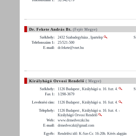
Dr. Fekete András Bt.
(Fejér Megye)
Székhely:
2432 Szabadegyháza , Ipartelep
S
Telefonszám 1:
25/521-500
E-mail:
dr.fekete@vnet.hu
Királyhágó Orvosi Rendelő
( Megye)
Székhely:
1126 Budapest , Királyhágó u. 16. fszt. 4.
S
Fax 1:
1/298-3679
Levelezési cím:
1126 Budapest , Királyhágó u. 16. fszt. 4.
Telephely:
1126 Budapest , Királyhágó u. 16. fszt. 4. -
Királyhágó Orvosi Rendelő
Web:
www.drmedveczki.hu
E-mail:
drmedveczki@gmail.com
Egyéb:
Rendelési idő: K-Sze-Cs: 16-20h. Kérés alapján