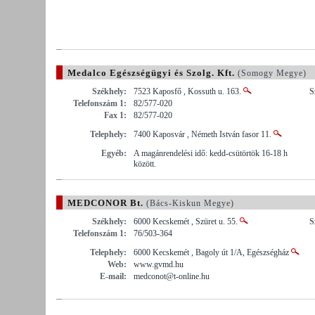
Medalco Egészségügyi és Szolg. Kft.
(Somogy Megye)
Székhely:
7523 Kaposfő , Kossuth u. 163.
S
Telefonszám 1:
82/577-020
Fax 1:
82/577-020
Telephely:
7400 Kaposvár , Németh István fasor 11.
Egyéb:
A magánrendelési idő: kedd-csütörtök 16-18 h
között.
MEDCONOR Bt.
(Bács-Kiskun Megye)
Székhely:
6000 Kecskemét , Szüret u. 55.
S
Telefonszám 1:
76/503-364
Telephely:
6000 Kecskemét , Bagoly út 1/A, Egészségház
Web:
www.gvmd.hu
E-mail:
medconot@t-online.hu