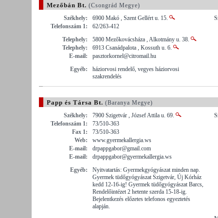
Mezőbán Bt.
(Csongrád Megye)
Székhely:
6900 Makó , Szent Gellért u. 15.
S
Telefonszám 1:
62/263-412
Telephely:
5800 Mezőkovácsháza , Alkotmány u. 38.
Telephely:
6913 Csanádpalota , Kossuth u. 6.
E-mail:
pasztorkornel@citromail.hu
Egyéb:
háziorvosi rendelő, vegyes háziorvosi
szakrendelés
Papp és Társa Bt.
(Baranya Megye)
Székhely:
7900 Szigetvár , József Attila u. 69.
S
Telefonszám 1:
73/510-363
Fax 1:
73/510-363
Web:
www.gyermekallergia.ws
E-mail:
drpappgabor@gmail.com
E-mail:
drpappgabor@gyermekallergia.ws
Egyéb:
Nyitvatartás: Gyermekgyógyászat minden nap.
Gyermek tüdőgyógyászat Szigetvár, Új Kórház
kedd 12-16-ig! Gyermek tüdőgyógyászat Barcs,
Rendelőintézet 2 hetente szerda 15-18-ig.
Bejelentkezés előzetes telefonos egyeztetés
alapján.