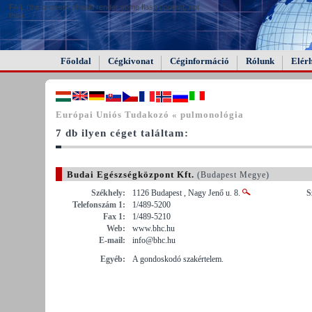
FAIL (the browser should render some flash content, not
this).
Főoldal
Cégkivonat
Céginformáció
Rólunk
Elér
Európai Uniós Tudakozó « pulmonológia
7 db ilyen céget találtam:
Budai Egészségközpont Kft.
(Budapest Megye)
Székhely:
1126 Budapest , Nagy Jenő u. 8.
S
Telefonszám 1:
1/489-5200
Fax 1:
1/489-5210
Web:
www.bhc.hu
E-mail:
info@bhc.hu
Egyéb:
A gondoskodó szakértelem.