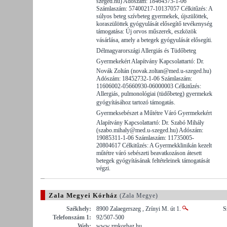
szeged.hu) Adószám: 18464575-1-06
Számlaszám: 57400217-10137057 Célkitűzés: A
súlyos beteg szívbeteg gyermekek, újszülöttek,
koraszülöttek gyógyulását elősegítő tevékenység
támogatása: Új orvos műszerek, eszközök
vásárlása, amely a betegek gyógyulását elősegíti. 
Délmagyarországi Allergiás és Tüdőbeteg
Gyermekekért Alapítvány Kapcsolattartó: Dr.
Novák Zoltán (novak.zoltan@med.u-szeged.hu)
Adószám: 18452732-1-06 Számlaszám:
11606002-05660930-06000003 Célkitűzés:
Allergiás, pulmonológiai (tüdőbeteg) gyermekek
gyógyításához tartozó támogatás. 
Gyermeksebészet a Műtétre Váró Gyermekekért
Alapítvány Kapcsolattartó: Dr. Szabó Mihály
(szabo.mihaly@med.u-szeged.hu) Adószám:
19085311-1-06 Számlaszám: 11735005-
20804617 Célkitűzés: A Gyermekklinikán kezelt
műtétre váró sebészeti beavatkozáson átesett
betegek gyógyításának feltételeinek támogatását
végzi.
Zala Megyei Kórház
(Zala Megye)
Székhely:
8900 Zalaegerszeg , Zrínyi M. út 1.
S
Telefonszám 1:
92/507-500
Web:
www.zmkorhaz.hu