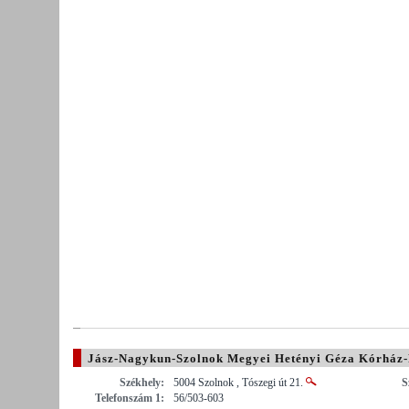
Jász-Nagykun-Szolnok Megyei Hetényi Géza Kórház-
Székhely:
5004 Szolnok , Tószegi út 21.
S
Telefonszám 1:
56/503-603