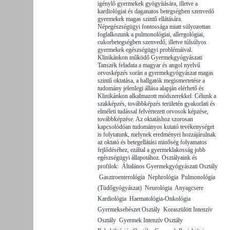
igénylő gyermekek gyógyítására, illetve a
kardiológiai és daganatos betegségben szenvedő
gyermekek magas szintű ellátására.
Népegészségügyi fontossága miatt súlyozottan
foglalkozunk a pulmonológiai, allergológiai,
cukorbetegségben szenvedő, illetve túlsúlyos
gyermekek egészségügyi problémáival.
Klinikánkon működő Gyermekgyógyászati
Tanszék feladata a magyar és angol nyelvű
orvosképzés során a gyermekgyógyászat magas
szintű oktatása, a hallgatók megismertetése a
tudomány jelenlegi állása alapján elérhető és
Klinikánkon alkalmazott módszerekkel. Célunk a
szakképzés, továbbképzés területén gyakorlati és
elméleti tudással felvértezett orvosok képzése,
továbbképzése. Az oktatáshoz szorosan
kapcsolódóan tudományos kutató tevékenységet
is folytatunk, melynek eredményei hozzájárulnak
az oktató és betegellátási minőség folyamatos
fejlődéséhez, ezáltal a gyermeklakosság jobb
egészségügyi állapotához. Osztályaink és
profilok:  Általános Gyermekgyógyászati Osztály
 Gasztroenterológia  Nephrológia  Pulmonológia
(Tüdőgyógyászat)  Neurológia  Anyagcsere 
Kardiológia  Haematológia-Onkológia 
Gyermeksebészet Osztály  Koraszülött Intenzív
Osztály  Gyermek Intenzív Osztály 