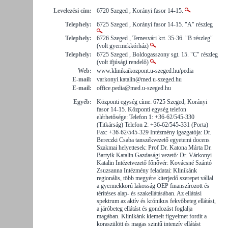
Levelezési cím:
6720 Szeged , Korányi fasor 14-15.
Telephely:
6725 Szeged , Korányi fasor 14-15. "A" részleg
Telephely:
6726 Szeged , Temesvári krt. 35-36. "B részleg"
(volt gyermekkórház)
Telephely:
6725 Szeged , Boldogasszony sgt. 15. "C" részleg
(volt ifjúsági rendelő)
Web:
www.klinikaikozpont.u-szeged.hu/pedia
E-mail:
varkonyi.katalin@med.u-szeged.hu
E-mail:
office.pedia@med.u-szeged.hu
Egyéb:
Központi egység címe: 6725 Szeged, Korányi
fasor 14-15. Központi egység telefon
elérhetősége: Telefon 1: +36-62/545-330
(Titkárság) Telefon 2: +36-62/545-331 (Porta)
Fax: +36-62/545-329 Intézmény igazgatója: Dr.
Bereczki Csaba tanszékvezető egyetemi docens
Szakmai helyettesek: Prof Dr. Katona Márta Dr.
Bartyik Katalin Gazdasági vezető: Dr. Várkonyi
Katalin Intézetvezető főnővér: Kovácsné Szántó
Zsuzsanna Intézmény feladatai: Klinikánk
regionális, több megyére kiterjedő szerepet vállal
a gyermekkorú lakosság OEP finanszírozott és
térítéses alap- és szakellátásában. Az ellátási
spektrum az aktív és krónikus fekvőbeteg ellátást,
a járóbeteg ellátást és gondozást foglalja
magában. Klinikánk kiemelt figyelmet fordít a
koraszülött és magas szintű intenzív ellátást