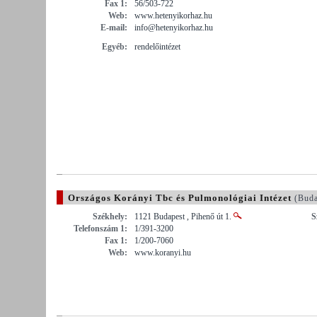
Fax 1:
56/503-722
Web:
www.hetenyikorhaz.hu
E-mail:
info@hetenyikorhaz.hu
Egyéb:
rendelőintézet
Országos Korányi Tbc és Pulmonológiai Intézet
(Buda
Székhely:
1121 Budapest , Pihenő út 1.
S
Telefonszám 1:
1/391-3200
Fax 1:
1/200-7060
Web:
www.koranyi.hu