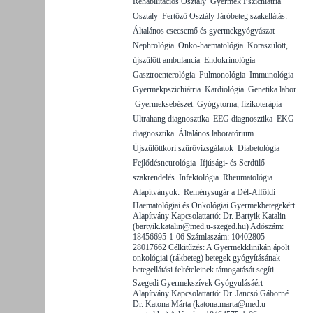
Rehabilitációs Osztály  Gyermek Pszichiátria
Osztály  Fertőző Osztály Járóbeteg szakellátás: 
Általános csecsemő és gyermekgyógyászat 
Nephrológia  Onko-haematológia  Koraszülött,
újszülött ambulancia  Endokrinológia 
Gasztroenterológia  Pulmonológia  Immunológia 
Gyermekpszichiátria  Kardiológia  Genetika labor
 Gyermeksebészet  Gyógytorna, fizikoterápia 
Ultrahang diagnosztika  EEG diagnosztika  EKG
diagnosztika  Általános laboratórium 
Újszülöttkori szürővizsgálatok  Diabetológia 
Fejlődésneurológia  Ifjúsági- és Serdülő
szakrendelés  Infektológia  Rheumatológia
Alapítványok:  Reménysugár a Dél-Alföldi
Haematológiai és Onkológiai Gyermekbetegekért
Alapítvány Kapcsolattartó: Dr. Bartyik Katalin
(bartyik.katalin@med.u-szeged.hu) Adószám:
18456695-1-06 Számlaszám: 10402805-
28017662 Célkitűzés: A Gyermekklinikán ápolt
onkológiai (rákbeteg) betegek gyógyításának
betegellátási feltételeinek támogatását segíti 
Szegedi Gyermekszívek Gyógyulásáért
Alapítvány Kapcsolattartó: Dr. Jancsó Gáborné
Dr. Katona Márta (katona.marta@med.u-