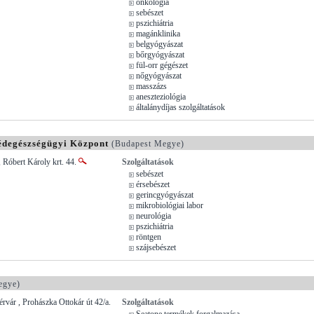
onkológia
sebészet
pszichiátria
magánklinika
belgyógyászat
bőrgyógyászat
fül-orr gégészet
nőgyógyászat
masszázs
aneszteziológia
általánydíjas szolgáltatások
degészségügyi Központ
(Budapest Megye)
 Róbert Károly krt. 44.
Szolgáltatások
sebészet
érsebészet
gerincgyógyászat
mikrobiológiai labor
neurológia
pszichiátria
röntgen
szájsebészet
egye)
rvár , Prohászka Ottokár út 42/a.
Szolgáltatások
Seatone termékek forgalmazása