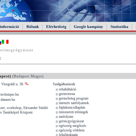
információ
Rólunk
Elérhetőség
Google kampány
Statisztika
gerincgyógyászat
:
apest)
(Budapest Megye)
 Visegrádi u. 30.
Szolgáltatások
rehabilitáció
gerinctorna
technique.hu
gerincbeteg program
datanet.hu
intenzív tanfolyamok
fájdalomcsillapítás
zer, workshop, Alexander Stúdió
önismereti tréningek
s Tanárképző Központ
tanfolyam
gerincgyógyászat
egészség megőrzés
egészség védelem
felnőttoktatás