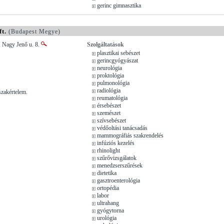
gerinc gimnasztika
t.
(Budapest Megye)
, Nagy Jenő u. 8.
Szolgáltatások
plasztikai sebészet
gerincgyógyászat
neurológia
proktológia
pulmonológia
radiológia
zakértelem.
reumatológia
érsebészet
szemészet
szívsebészet
védőoltási tanácsadás
mammográfiás szakrendelés
infúziós kezelés
rhinolight
szűrővizsgálatok
menedzserszűrések
dietetika
gasztroenterológia
ortopédia
labor
ultrahang
gyógytorna
urológia