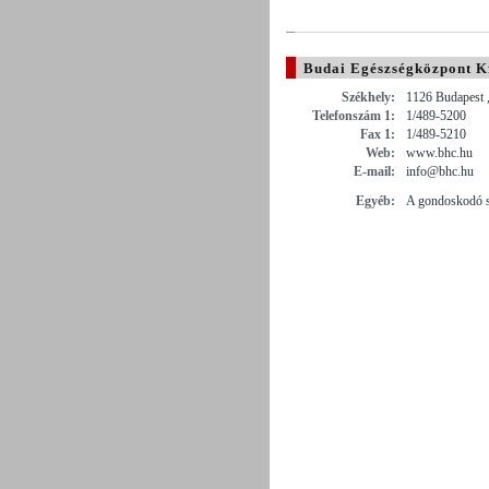
Budai Egészségközpont Kf
Székhely:
1126 Budapest 
Telefonszám 1:
1/489-5200
Fax 1:
1/489-5210
Web:
www.bhc.hu
E-mail:
info@bhc.hu
Egyéb:
A gondoskodó s