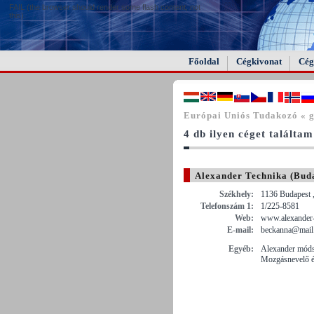
FAIL (the browser should render some flash content, not
this).
Főoldal
Cégkivonat
Cég
Európai Uniós Tudakozó « 
4 db ilyen céget találtam
Alexander Technika (Bud
Székhely:
1136 Budapest ,
Telefonszám 1:
1/225-8581
Web:
www.alexander-
E-mail:
beckanna@mail.
Egyéb:
Alexander móds
Mozgásnevelő é