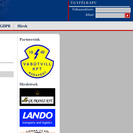
ÜGYFÉLKAPU
Felhasználónév:
Jelszó:
GDPR
Hírek
Partnereink
Hirdetések