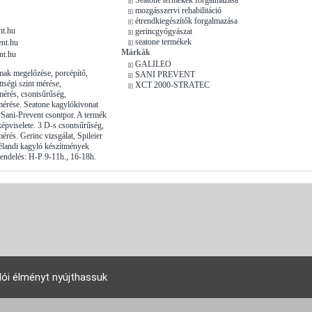
mozgásszervi rehabilitáció
étrendkiegészítők forgalmazása
nt.hu
gerincgyógyászat
seatone termékek
nt.hu
Márkák
nt.hu
GALILEO
lmak megelőzése, porcépítő,
SANI PREVENT
ttségi szint mérése,
XCT 2000-STRATEC
érés, csontsűrűség,
mérése. Seatone kagylókivonat
 Sani-Prevent csontpor. A termék
épviselete. 3 D-s csontsűrűség,
érés. Gerinc vizsgálat, Spileier
élandi kagyló készítmények
endelés: H-P 9-11h., 16-18h.
lói élményt nyújthassuk