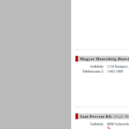
Magyar Honvédség Honvé
Székhely:
1134 Budapest ,
Telefonszám 1:
1/465-1800
Sani-Prevent Kft.
(Fejér M
Székhely:
8000 Székesfehé