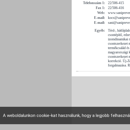
Telefonszám 1:
22/506-415
Fax 1:
22/506-416
Web:
www.sanipreve
E-mail:
kocs@sanipreve
E-mail:
sani@sanipreve
Egyéb:
Térd-, hátfájda
csontépítő, edze
izomdinamikai m
csontszerkezet 
termékcsalád és
magyarországi k
csontszerkezet m
korrekció. Új-Z
forgalmazása. R
A weboldalunkon cookie-kat használunk, hogy a legjobb felhaszná