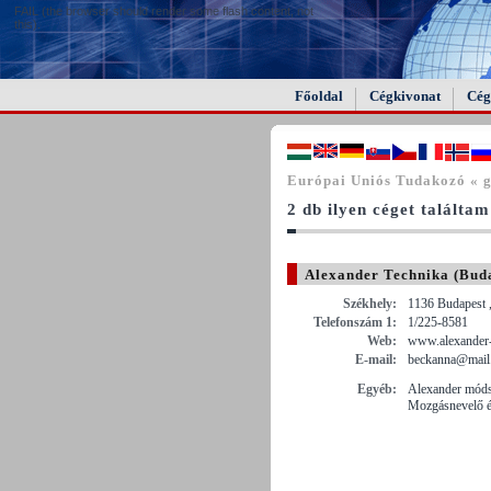
FAIL (the browser should render some flash content, not
this).
Főoldal
Cégkivonat
Cég
Európai Uniós Tudakozó « g
2 db ilyen céget találtam
Alexander Technika (Bud
Székhely:
1136 Budapest ,
Telefonszám 1:
1/225-8581
Web:
www.alexander-
E-mail:
beckanna@mail.
Egyéb:
Alexander móds
Mozgásnevelő é