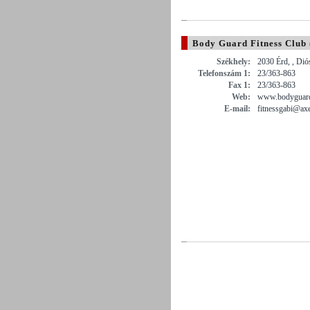
Body Guard Fitness Club
Székhely:
2030 Érd, , Dió
Telefonszám 1:
23/363-863
Fax 1:
23/363-863
Web:
www.bodyguardf
E-mail:
fitnessgabi@axe