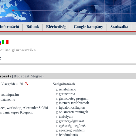
információ
Rólunk
Elérhetőség
Google kampány
Statisztika
erinc gimnasztika
:
apest)
(Budapest Megye)
 Visegrádi u. 30.
Szolgáltatások
rehabilitáció
gerinctorna
technique.hu
gerincbeteg program
datanet.hu
intenzív tanfolyamok
fájdalomcsillapítás
zer, workshop, Alexander Stúdió
önismereti tréningek
s Tanárképző Központ
tanfolyam
gerincgyógyászat
egészség megőrzés
egészség védelem
felnőttoktatás