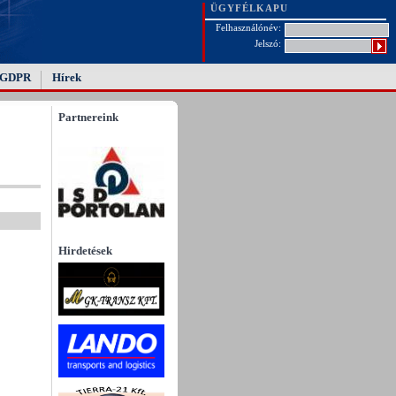
ÜGYFÉLKAPU
Felhasználónév:
Jelszó:
GDPR
Hírek
Partnereink
Hirdetések