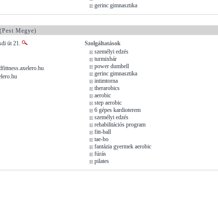
gerinc gimnasztika
(Pest Megye)
sdi út 21.
Szolgáltatások
személyi edzés
turmixbár
power dumbell
ittness.axelero.hu
gerinc gimnasztika
lero.hu
intimtorna
therarobics
aerobic
step aerobic
6 gépes kardioterem
személyi edzés
rehabilitációs program
fitt-ball
tae-bo
fantázia gyermek aerobic
fúrás
pilates