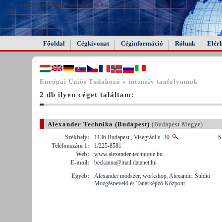
FAIL (the browser should render some flash content, not
this).
Főoldal
Cégkivonat
Céginformáció
Rólunk
Elér
Európai Uniós Tudakozó « intenzív tanfolyamok
2 db ilyen céget találtam:
Alexander Technika (Budapest)
(Budapest Megye)
Székhely:
1136 Budapest , Visegrádi u. 30.
S
Telefonszám 1:
1/225-8581
Web:
www.alexander-technique.hu
E-mail:
beckanna@mail.datanet.hu
Egyéb:
Alexander módszer, workshop, Alexander Stúdió
Mozgásnevelő és Tanárképző Központ