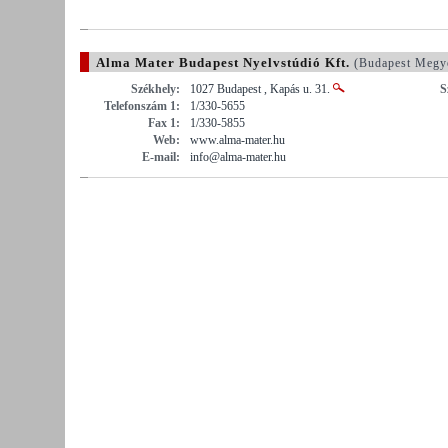
Alma Mater Budapest Nyelvstúdió Kft.
(Budapest Megy
Székhely:
1027 Budapest , Kapás u. 31.
S
Telefonszám 1:
1/330-5655
Fax 1:
1/330-5855
Web:
www.alma-mater.hu
E-mail:
info@alma-mater.hu