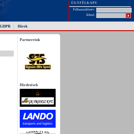
ÜGYFÉLKAPU
Felhasználónév:
Jelszó:
GDPR
Hírek
Partnereink
Hirdetések