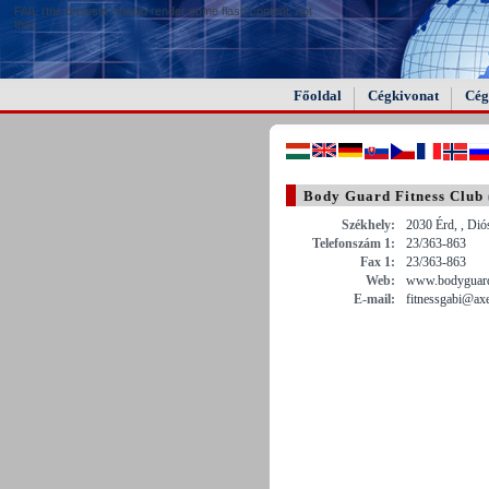
FAIL (the browser should render some flash content, not
this).
Főoldal
Cégkivonat
Cég
Body Guard Fitness Club
Székhely:
2030 Érd, , Dió
Telefonszám 1:
23/363-863
Fax 1:
23/363-863
Web:
www.bodyguardf
E-mail:
fitnessgabi@axe