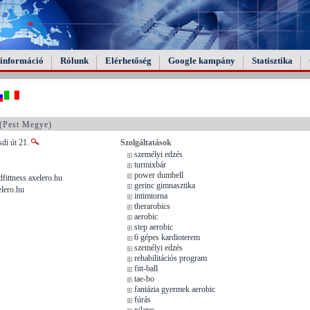
információ
Rólunk
Elérhetőség
Google kampány
Statisztika
(Pest Megye)
sdi út 21.
Szolgáltatások
személyi edzés
turmixbár
power dumbell
ittness.axelero.hu
gerinc gimnasztika
lero.hu
intimtorna
therarobics
aerobic
step aerobic
6 gépes kardioterem
személyi edzés
rehabilitációs program
fitt-ball
tae-bo
fantázia gyermek aerobic
fúrás
pilates