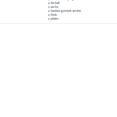
fitt-ball
tae-bo
fantázia gyermek aerobic
fúrás
pilates