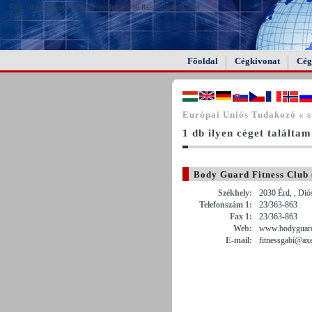
FAIL (the browser should render some flash content, not
this).
Főoldal
Cégkivonat
Cég
Európai Uniós Tudakozó « s
1 db ilyen céget találtam
Body Guard Fitness Club
Székhely:
2030 Érd, , Dió
Telefonszám 1:
23/363-863
Fax 1:
23/363-863
Web:
www.bodyguardf
E-mail:
fitnessgabi@axe