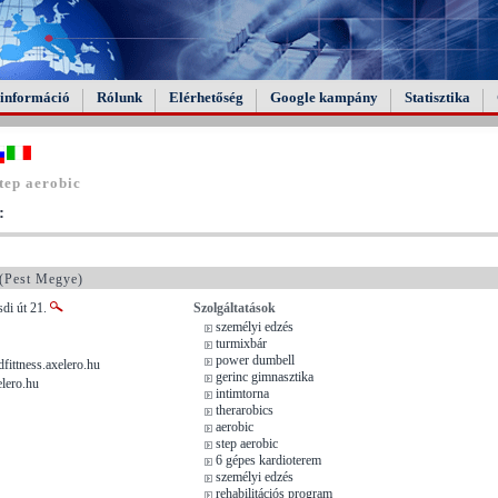
információ
Rólunk
Elérhetőség
Google kampány
Statisztika
tep aerobic
:
(Pest Megye)
sdi út 21.
Szolgáltatások
személyi edzés
turmixbár
power dumbell
ittness.axelero.hu
gerinc gimnasztika
lero.hu
intimtorna
therarobics
aerobic
step aerobic
6 gépes kardioterem
személyi edzés
rehabilitációs program