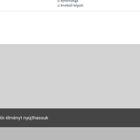
nyelvvizsga
levelező képzés
lói élményt nyújthassuk