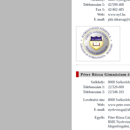
Telefonszám 1:
42/599-400
Fax 1:
42/402-485
Web:
www.nyf.hu
E-mail:
pkk.titkarsag@
Péter Rózsa Gimnázium é
Székhely:
8000 Székesfehé
Telefonszám 1:
22/320-669
Telefonszám 2:
22/348-103
Levelezési cím:
8000 Székesfehé
Web:
www.peter-rozs
E-mail:
nyelvvizsga@alb
Egyéb:
Péter Rózsa Gi
BME Nyelvvizsg
Idegenforgalmi