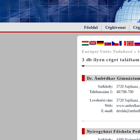
FAIL (the browser should render some flash content, not
this).
Főoldal
Cégkivonat
Cég
Európai Uniós Tudakozó « l
3 db ilyen céget találtam
Dr. Ámbédkar Gimnázium, 
Zemplén Megye)
Székhely:
3720 Sajókaza ,
Telefonszám 1:
48/788-700
Levelezési cím:
3720 Sajókaza ,
Web:
www.ambedkar
E-mail:
derdak@ambedk
Nyíregyházi Főiskola Pe
Székhely:
4400 Nyíregyház