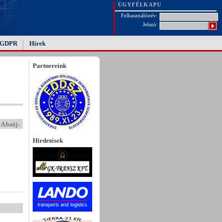
ÜGYFÉLKAPU
Felhasználónév:
Jelszó:
GDPR
Hírek
Partnereink
-Abaúj-
Hirdetések