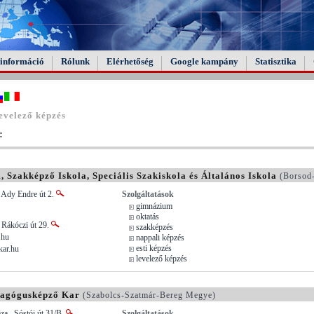
információ
Rólunk
Elérhetőség
Google kampány
Statisztika
evelező képzés
:
Szakképző Iskola, Speciális Szakiskola és Általános Iskola
(Borsod
 Ady Endre út 2.
Szolgáltatások
gimnázium
oktatás
 Rákóczi út 29.
szakképzés
.hu
nappali képzés
esti képzés
ar.hu
levelező képzés
dagógusképző Kar
(Szabolcs-Szatmár-Bereg Megye)
a , Sóstói út 31/B.
Szolgáltatások