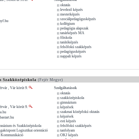
oktatás
levelező képzés
mesterképzés
szociálpedagógusképzés
nyf.hu
kollégium
pedagógia alapszak
tanárképzés MA
főiskola
tanítóképzés
felsőfokú szakképzés
pedagógusképzés
nappali képzés
s Szakközépiskola
(Fejér Megye)
rvár , Vár körút 9.
Szolgáltatások
oktatás
szakközépiskola
gimnázium
rvár , Vár körút 9.
képzések
szakmai középfokú oktatás
a.hu
képzések
astart.hu
esti képzés
mnázium és Szakközépiskola
felsőfokú szakképzés
aközpont Logisztikai orientáció
tanfolyam
, Kommunikáció
OKJ képzés