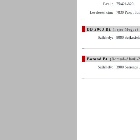
Fax 1:
75/421-829
Levelezési cím:
7030 Paks , Tol
BB 2003 Bt.
(Fejér Megye)
Székhely:
8000 Székesfehé
Botond Bt.
(Borsod-Abaúj-
Székhely:
3900 Szerencs ,