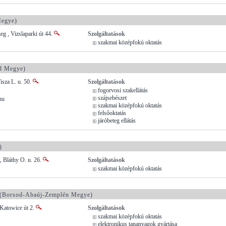
Megye)
eg , Vizslaparki út 44.
Szolgáltatások
szakmai középfokú oktatás
d Megye)
isza L. u. 50.
Szolgáltatások
fogorvosi szakellátás
szájsebészet
hu
szakmai középfokú oktatás
felsőoktatás
járóbeteg ellátás
)
 Bláthy O. u. 26.
Szolgáltatások
szakmai középfokú oktatás
(Borsod-Abaúj-Zemplén Megye)
 Katowice út 2.
Szolgáltatások
szakmai középfokú oktatás
elektronikus tananyagok gyártása