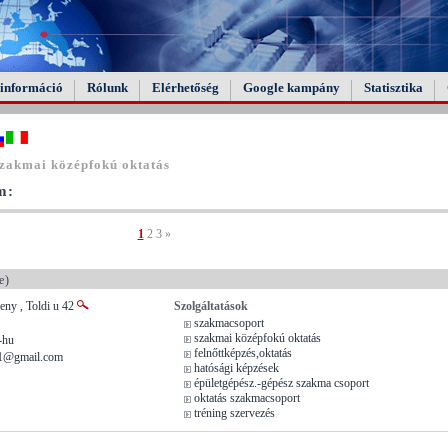
információ
Rólunk
Elérhetőség
Google kampány
Statisztika
zakmai középfokú oktatás
m:
1
2
3
»
e)
eny , Toldi u 42
Szolgáltatások
szakmacsoport
szakmai középfokú oktatás
-hu
felnőttképzés,oktatás
t1@gmail.com
hatósági képzések
épületgépész.-gépész szakma csoport
oktatás szakmacsoport
tréning szervezés