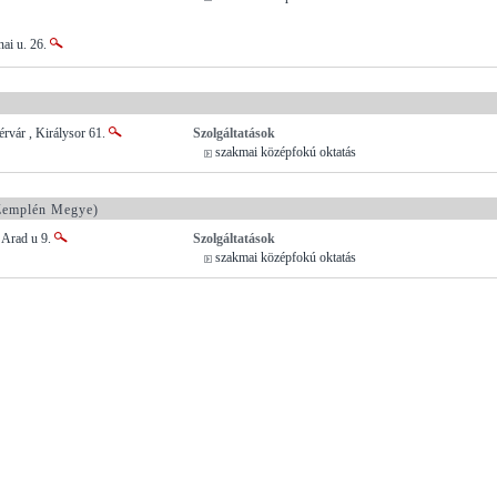
nai u. 26.
rvár , Királysor 61.
Szolgáltatások
szakmai középfokú oktatás
Zemplén Megye)
 Arad u 9.
Szolgáltatások
szakmai középfokú oktatás