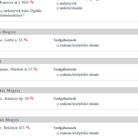
Katowice út 2. III/4.
tankönyvek
tankönyvkiadás
a, tankönyvek írása. Dgitális
történelemkönyv!
s Megye)
a , Görbe u. 33.
Szolgáltatások
szakmai középfokú oktatás
)
rmat , Mártírok út 13.
Szolgáltatások
szakmai középfokú oktatás
kés Megye)
 , Kazinczy ltp. 3/b
Szolgáltatások
szakmai középfokú oktatás
un Megye)
 , Belsőnyír 415.
Szolgáltatások
szakmai középfokú oktatás