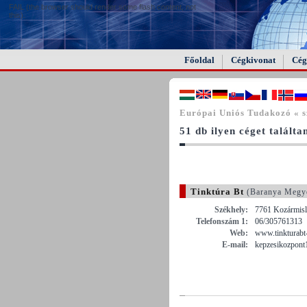
FAIL (the browser should render some flash content, not
this).
Főoldal
Cégkivonat
Cég
Európai Uniós Tudakozó « s
51 db ilyen céget találta
Tinktúra Bt
(Baranya Megy
Székhely:
7761 Kozármisl
Telefonszám 1:
06/305761313
Web:
www.tinkturabt
E-mail:
kepzesikozpon