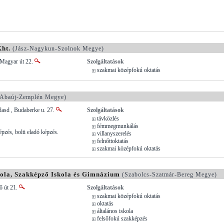
ht.
(Jász-Nagykun-Szolnok Megye)
 Magyar út 22.
Szolgáltatások
szakmai középfokú oktatás
Abaúj-Zemplén Megye)
asd , Budaberke u. 27.
Szolgáltatások
távközlés
fémmegmunkálás
pzés, bolti eladó képzés.
villanyszerelés
felnőttoktatás
szakmai középfokú oktatás
kola, Szakképző Iskola és Gimnázium
(Szabolcs-Szatmár-Bereg Megye)
ő út 21.
Szolgáltatások
szakmai középfokú oktatás
oktatás
általános iskola
felsőfokú szakképzés