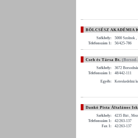
BÖLCSÉSZ AKADÉMIA K
Székhely:
5000 Szolnok ,
Telefonszám 1:
56/425-786
Cseh és Társa Bt.
(Borsod-
Székhely:
3672 Borsodnád
Telefonszám 1:
48/442-111
Egyéb:
Kereskedelmi ké
Dankó Pista Általános Is
Székhely:
4235 Biri , Mez
Telefonszám 1:
42/263-137
Fax 1:
42/263-137