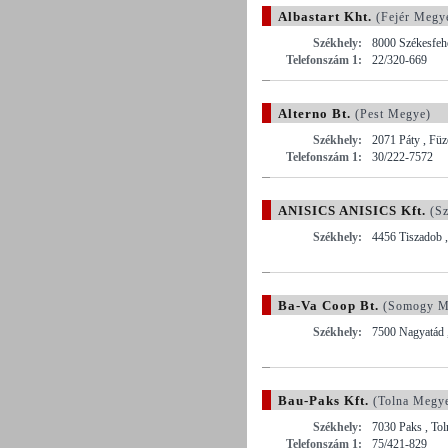
Albastart Kht.
(Fejér Megy
Székhely:
8000 Székesfehé
Telefonszám 1:
22/320-669
Alterno Bt.
(Pest Megye)
Székhely:
2071 Páty , Füz
Telefonszám 1:
30/222-7572
ANISICS ANISICS Kft.
(Sz
Székhely:
4456 Tiszadob 
Ba-Va Coop Bt.
(Somogy M
Székhely:
7500 Nagyatád ,
Bau-Paks Kft.
(Tolna Megy
Székhely:
7030 Paks , Tol
Telefonszám 1:
75/421-829