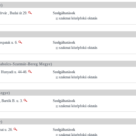
e)
rvár , Budai út 29.
Szolgáltatások
szakmai középfokú oktatás
espatak u. 6.
Szolgáltatások
szakmai középfokú oktatás
abolcs-Szatmár-Bereg Megye)
, Hunyadi u. 44-46.
Szolgáltatások
szakmai középfokú oktatás
egye)
 Bartók B. u. 3.
Szolgáltatások
szakmai középfokú oktatás
e)
nai u. 26.
Szolgáltatások
szakmai középfokú oktatás