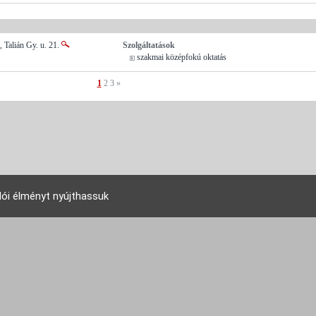
 Talián Gy. u. 21.
Szolgáltatások
szakmai középfokú oktatás
1
2
3
»
lói élményt nyújthassuk