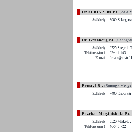
DANUBIA 2000 Bt.
(Zala 
Székhely:
8900 Zalaegersz
Dr. Grünberg Bt.
(Csongrá
Székhely:
6725 Szeged , T
Telefonszám 1:
62/444-493
E-mail:
drgabi@invitel.
Ecostyl Bt.
(Somogy Megye
Székhely:
7400 Kaposvár ,
Fazekas Magániskola Bt.
Székhely:
3526 Miskolc ,
Telefonszám 1:
46/343-722