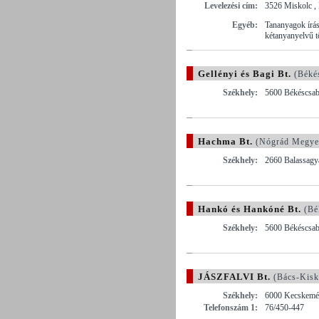
Levelezési cím:
3526 Miskolc , 
Egyéb:
Tananyagok írás
kétanyanyelvű 
Gellényi és Bagi Bt.
(Béké
Székhely:
5600 Békéscsab
Hachma Bt.
(Nógrád Megye
Székhely:
2660 Balassagya
Hankó és Hankóné Bt.
(Bé
Székhely:
5600 Békéscsaba
JÁSZFALVI Bt.
(Bács-Kisk
Székhely:
6000 Kecskemét
Telefonszám 1:
76/450-447