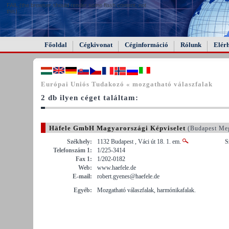
FAIL (the browser should render some flash content, not
this).
Főoldal
Cégkivonat
Céginformáció
Rólunk
Elér
Európai Uniós Tudakozó « mozgatható válaszfalak
2 db ilyen céget találtam:
Häfele GmbH Magyarországi Képviselet
(Budapest Me
Székhely:
1132 Budapest , Váci út 18. 1. em.
S
Telefonszám 1:
1/225-3414
Fax 1:
1/202-0182
Web:
www.haefele.de
E-mail:
robert.gyenes@haefele.de
Egyéb:
Mozgatható válaszfalak, harmónikafalak.