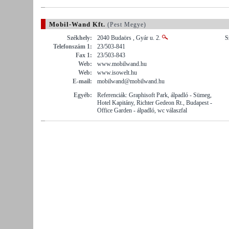
Mobil-Wand Kft.
(Pest Megye)
Székhely:
2040 Budaörs , Gyár u. 2.
S
Telefonszám 1:
23/503-841
Fax 1:
23/503-843
Web:
www.mobilwand.hu
Web:
www.isowelt.hu
E-mail:
mobilwand@mobilwand.hu
Egyéb:
Referenciák: Graphisoft Park, álpadló - Sümeg,
Hotel Kapitány, Richter Gedeon Rt., Budapest -
Office Garden - álpadló, wc válaszfal