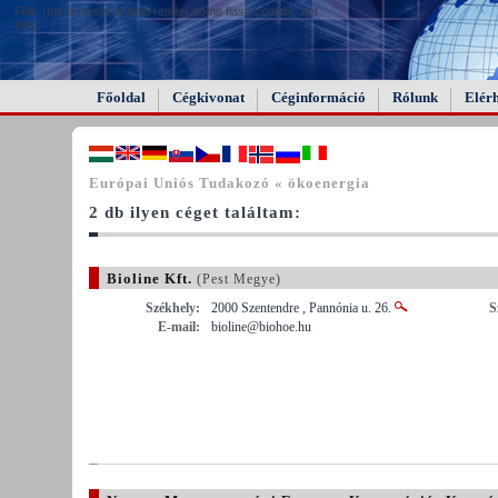
FAIL (the browser should render some flash content, not
this).
Főoldal
Cégkivonat
Céginformáció
Rólunk
Elér
Európai Uniós Tudakozó « ökoenergia
2 db ilyen céget találtam:
Bioline Kft.
(Pest Megye)
Székhely:
2000 Szentendre , Pannónia u. 26.
S
E-mail:
bioline@biohoe.hu