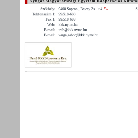
Nyugat-Magyarországi Egyetem Kooperációs Kutatási
Megye)
Székhely:
9400 Sopron , Bajcsy Zs. út 4.
S
Telefonszám 1:
99/518-688
Fax 1:
99/518-688
Web:
kkk.nyme.hu
E-mail:
info@kkk.nyme.hu
E-mail:
varga.gabor@kkk.nyme.hu