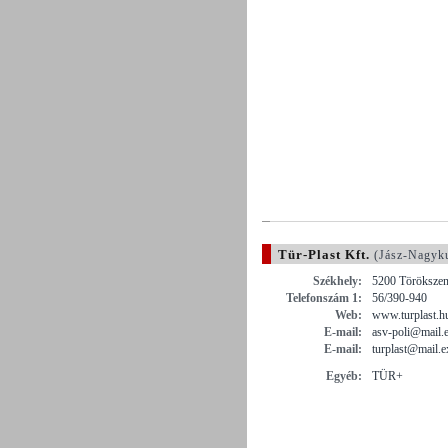
Tür-Plast Kft.
(Jász-Nagyk
Székhely:
5200 Törökszen
Telefonszám 1:
56/390-940
Web:
www.turplast.h
E-mail:
asv-poli@mail.e
E-mail:
turplast@mail.e
Egyéb:
TÜR+