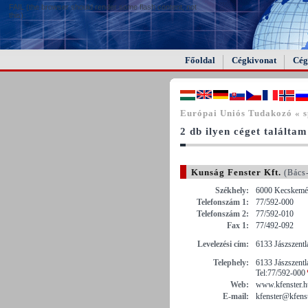
FAIL (the browser should render some flash content, not
this).
Főoldal
Cégkivonat
Cég
Európai Uniós Tudakozó « s
2 db ilyen céget találtam
Kunság Fenster Kft.
(Bács
Székhely:
6000 Kecskemét
Telefonszám 1:
77/592-000
Telefonszám 2:
77/592-010
Fax 1:
77/492-092
Levelezési cím:
6133 Jászszentlá
Telephely:
6133 Jászszentlá
Tel:77/592-000
Web:
www.kfenster.h
E-mail:
kfenster@kfenst