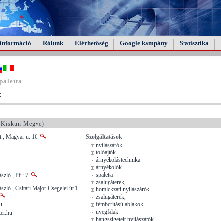
információ
Rólunk
Elérhetőség
Google kampány
Statisztika
paletta
:
-Kiskun Megye)
 , Magyar u. 16.
Szolgáltatások
nyílászárók
tolóajtók
árnyékolástechnika
árnyékolók
spaletta
szló , Pf.: 7.
zsalugáterek,
szló , Csitári Major Csegelei út 1.
homlokzati nyilászárók
zsalugáterek,
u
fémborítású ablakok
üvegfalak
er.hu
hangszigetelt nyílászárók