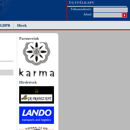
ÜGYFÉLKAPU
Felhasználónév:
Jelszó:
GDPR
Hírek
Partnereink
Hirdetések