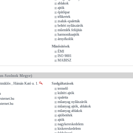
ablakok
ajtók
építőipar
télikertek
zsaluk-spaletták
beltéri nyílászárók
műemlék felújítás
harmonikaajtók
árnyékolók
Minősítések
ÉMI
ISO 9001
MABISZ
un-Szolnok Megye)
tmiklós , Hámán Kató u. 1.
Szolgáltatások
termelő
kültéri ajtók
u
spaletta
xternet.hu
műanyag nyílászárók
xternet.hu
műanyag ajtók, ablakok
műanyag ablakok
ajtóbetétek
ajtók
nagykereskedelem
kiskereskedelem
feldolgozó