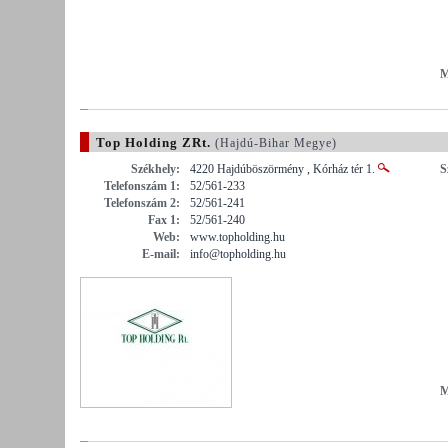
M
Top Holding ZRt.
(Hajdú-Bihar Megye)
Székhely:
4220 Hajdúböszörmény , Kórház tér 1.
S
Telefonszám 1:
52/561-233
Telefonszám 2:
52/561-241
Fax 1:
52/561-240
Web:
www.topholding.hu
E-mail:
info@topholding.hu
M