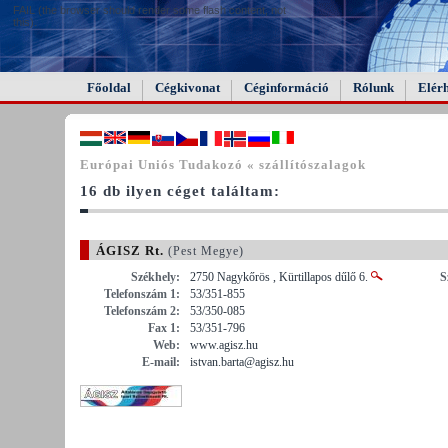
FAIL (the browser should render some flash content, not
this).
Főoldal
Cégkivonat
Céginformáció
Rólunk
Elér
Európai Uniós Tudakozó « szállítószalagok
16 db ilyen céget találtam:
ÁGISZ Rt.
(Pest Megye)
Székhely:
2750 Nagykőrös , Kürtillapos dűlő 6.
S
Telefonszám 1:
53/351-855
Telefonszám 2:
53/350-085
Fax 1:
53/351-796
Web:
www.agisz.hu
E-mail:
istvan.barta@agisz.hu