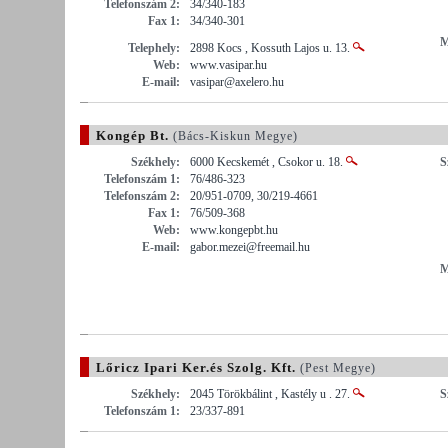
Telefonszám 2:
34/340-183
Fax 1:
34/340-301
M
Telephely:
2898 Kocs , Kossuth Lajos u. 13.
Web:
www.vasipar.hu
E-mail:
vasipar@axelero.hu
Kongép Bt.
(Bács-Kiskun Megye)
Székhely:
6000 Kecskemét , Csokor u. 18.
S
Telefonszám 1:
76/486-323
Telefonszám 2:
20/951-0709, 30/219-4661
Fax 1:
76/509-368
Web:
www.kongepbt.hu
E-mail:
gabor.mezei@freemail.hu
M
Lőricz Ipari Ker.és Szolg. Kft.
(Pest Megye)
Székhely:
2045 Törökbálint , Kastély u . 27.
S
Telefonszám 1:
23/337-891