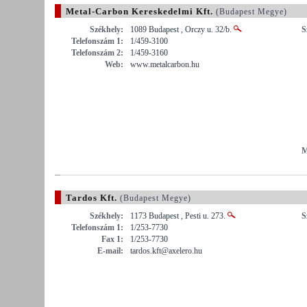
Metal-Carbon Kereskedelmi Kft.
(Budapest Megye)
Székhely:
1089 Budapest , Orczy u. 32/b.
S
Telefonszám 1:
1/459-3100
Telefonszám 2:
1/459-3160
Web:
www.metalcarbon.hu
M
Tardos Kft.
(Budapest Megye)
Székhely:
1173 Budapest , Pesti u. 273.
S
Telefonszám 1:
1/253-7730
Fax 1:
1/253-7730
E-mail:
tardos.kft@axelero.hu