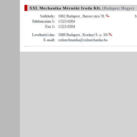
XXL Mechanika Mérnöki Iroda Kft.
(Budapest Megye)
Székhely:
1082 Budapest , Baross utca 78.
S
Telefonszám 1:
1/323-0304
Fax 1:
1/323-0304
Levelezési cím:
1089 Budapest , Korányi S. u. 3/b
E-mail:
xxlmechnanika@xxlmechanika.hu