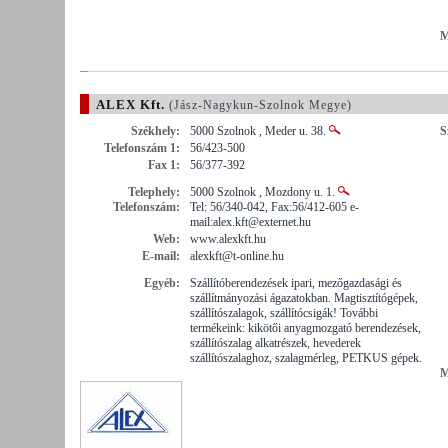
M
ALEX Kft.
(Jász-Nagykun-Szolnok Megye)
Székhely:
5000 Szolnok , Meder u. 38.
S
Telefonszám 1:
56/423-500
Fax 1:
56/377-392
Telephely:
5000 Szolnok , Mozdony u. 1.
Telefonszám:
Tel: 56/340-042, Fax:56/412-605 e-
mail:alex.kft@externet.hu
Web:
www.alexkft.hu
E-mail:
alexkft@t-online.hu
Egyéb:
Szállítóberendezések ipari, mezőgazdasági és
szállítmányozási ágazatokban. Magtisztítógépek,
szállítószalagok, szállítócsigák! További
termékeink: kikötői anyagmozgató berendezések,
szállítószalag alkatrészek, hevederek
szállítószalaghoz, szalagmérleg, PETKUS gépek.
M