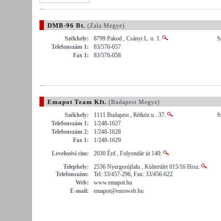
DMB-96 Bt.
(Zala Megye)
Székhely:
8799 Pakod , Csányi L. u. 1.
S
Telefonszám 1:
83/576-057
Fax 1:
83/576-058
Emapot Team Kft.
(Budapest Megye)
Székhely:
1111 Budapest , Rétköz u . 37.
S
Telefonszám 1:
1/248-1627
Telefonszám 2:
1/248-1628
Fax 1:
1/248-1629
Levelezési cím:
2030 Érd , Folyondár út 140.
Telephely:
2536 Nyergesújfalu , Külterület 015/16 Hrsz.
Telefonszám:
Tel: 33/457-296, Fax: 33/456-622
Web:
www.emapot.hu
E-mail:
emapot@euroweb.hu