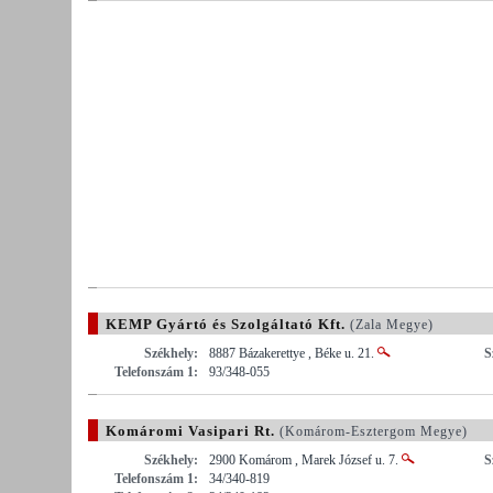
KEMP Gyártó és Szolgáltató Kft.
(Zala Megye)
Székhely:
8887 Bázakerettye , Béke u. 21.
S
Telefonszám 1:
93/348-055
Komáromi Vasipari Rt.
(Komárom-Esztergom Megye)
Székhely:
2900 Komárom , Marek József u. 7.
S
Telefonszám 1:
34/340-819