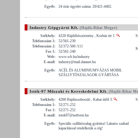
Egyéb:
24 órás ügyelet száma: 20/421-4402.
Industry Gépgyártó Kft.
(Hajdú-Bihar Megye)
Székhely:
4220 Hajdúböszörmény , Korház tér 1.
S
Telefonszám 1:
52/561-239
Telefonszám 2:
52/372-500 /111
M
Fax 1:
52/561-240
Web:
www.wb.hu/industry
E-mail:
industry@mail.datanet.hu
Egyéb:
ACÉL ÉS ALUMINIUMVÁZAS MOBIL
SZÁLLYTÓSZALAGOK GYÁRTÁSA
Istók-97 Műszaki és Kereskedelmi Kft.
(Hajdú-Bihar M
Székhely:
4200 Hajdúszoboszló , Kabai útfél 3.
S
Telefonszám 1:
52/271-252
Fax 1:
52/271-252
E-mail:
istok97@netform.hu
Egyéb:
Speciális szállítószalag gyártása! Lakatos szabad
kapacítással rendelkezik a cég!