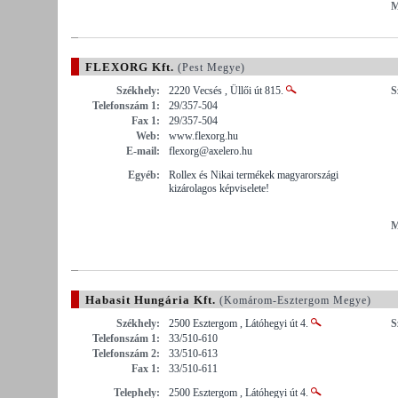
M
FLEXORG Kft.
(Pest Megye)
Székhely:
2220 Vecsés , Üllői út 815.
S
Telefonszám 1:
29/357-504
Fax 1:
29/357-504
Web:
www.flexorg.hu
E-mail:
flexorg@axelero.hu
Egyéb:
Rollex és Nikai termékek magyarországi
kizárolagos képviselete!
M
Habasit Hungária Kft.
(Komárom-Esztergom Megye)
Székhely:
2500 Esztergom , Látóhegyi út 4.
S
Telefonszám 1:
33/510-610
Telefonszám 2:
33/510-613
Fax 1:
33/510-611
Telephely:
2500 Esztergom , Látóhegyi út 4.