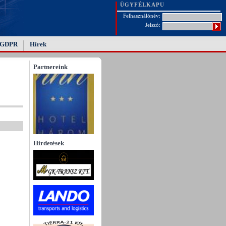
ÜGYFÉLKAPU
Felhasználónév:
Jelszó:
GDPR
Hírek
Partnereink
Hirdetések