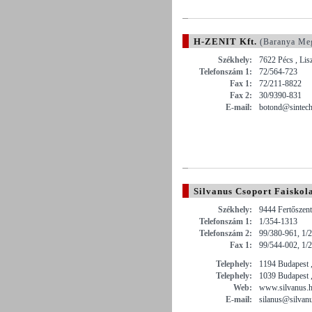
H-ZENIT Kft.
(Baranya Me
Székhely:
7622 Pécs , Lis
Telefonszám 1:
72/564-723
Fax 1:
72/211-8822
Fax 2:
30/9390-831
E-mail:
botond@sintech
Silvanus Csoport Faiskol
Székhely:
9444 Fertőszent
Telefonszám 1:
1/354-1313
Telefonszám 2:
99/380-961, 1/
Fax 1:
99/544-002, 1/
Telephely:
1194 Budapest 
Telephely:
1039 Budapest ,
Web:
www.silvanus.
E-mail:
silanus@silvan