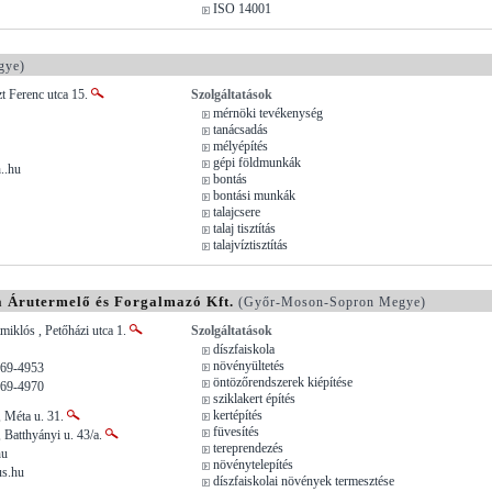
ISO 14001
gye)
zt Ferenc utca 15.
Szolgáltatások
mérnöki tevékenység
tanácsadás
mélyépítés
gépi földmunkák
..hu
bontás
bontási munkák
talajcsere
talaj tisztítás
talajvíztisztítás
a Árutermelő és Forgalmazó Kft.
(Győr-Moson-Sopron Megye)
miklós , Petőházi utca 1.
Szolgáltatások
díszfaiskola
növényültetés
269-4953
öntözőrendszerek kiépítése
269-4970
sziklakert építés
kertépítés
, Méta u. 31.
füvesítés
 Batthyányi u. 43/a.
tereprendezés
hu
növénytelepítés
us.hu
díszfaiskolai növények termesztése