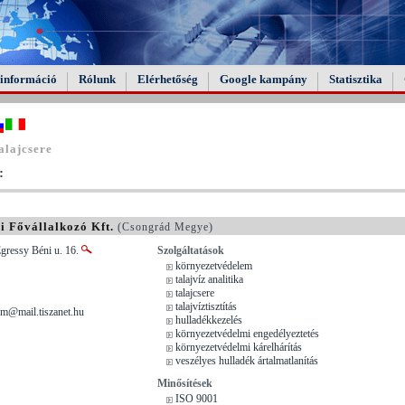
információ
Rólunk
Elérhetőség
Google kampány
Statisztika
alajcsere
:
 Fővállalkozó Kft.
(Csongrád Megye)
gressy Béni u. 16.
Szolgáltatások
környezetvédelem
talajvíz analitika
talajcsere
talajvíztisztítás
em@mail.tiszanet.hu
hulladékkezelés
környezetvédelmi engedélyeztetés
környezetvédelmi kárelhárítás
veszélyes hulladék ártalmatlanítás
Minősítések
ISO 9001