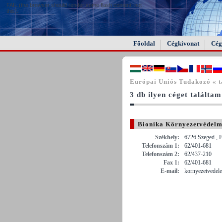
FAIL (the browser should render some flash content, not
this).
Főoldal
Cégkivonat
Cég
Európai Uniós Tudakozó « t
3 db ilyen céget találtam
Bionika Környezetvédelmi
Székhely:
6726 Szeged , E
Telefonszám 1:
62/401-681
Telefonszám 2:
62/437-210
Fax 1:
62/401-681
E-mail:
kornyezetvedel