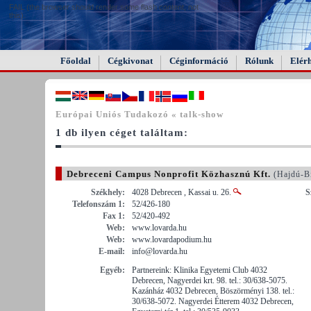
FAIL (the browser should render some flash content, not
this).
Főoldal
Cégkivonat
Céginformáció
Rólunk
Elér
Európai Uniós Tudakozó « talk-show
1 db ilyen céget találtam:
Debreceni Campus Nonprofit Közhasznú Kft.
(Hajdú-B
Székhely:
4028 Debrecen , Kassai u. 26.
S
Telefonszám 1:
52/426-180
Fax 1:
52/420-492
Web:
www.lovarda.hu
Web:
www.lovardapodium.hu
E-mail:
info@lovarda.hu
Egyéb:
Partnereink: Klinika Egyetemi Club 4032
Debrecen, Nagyerdei krt. 98. tel.: 30/638-5075.
Kazánház 4032 Debrecen, Böszörményi 138. tel.:
30/638-5072. Nagyerdei Étterem 4032 Debrecen,