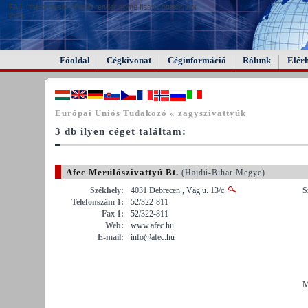
FAIL (the browser should render some flash content, not
this).
Főoldal
Cégkivonat
Céginformáció
Rólunk
Elér
Európai Uniós Tudakozó « zagyszivattyúk
3 db ilyen céget találtam:
Afec Merülőszivattyú Bt.
(Hajdú-Bihar Megye)
Székhely:
4031 Debrecen , Vág u. 13/c.
S
Telefonszám 1:
52/322-811
Fax 1:
52/322-811
Web:
www.afec.hu
E-mail:
info@afec.hu
M