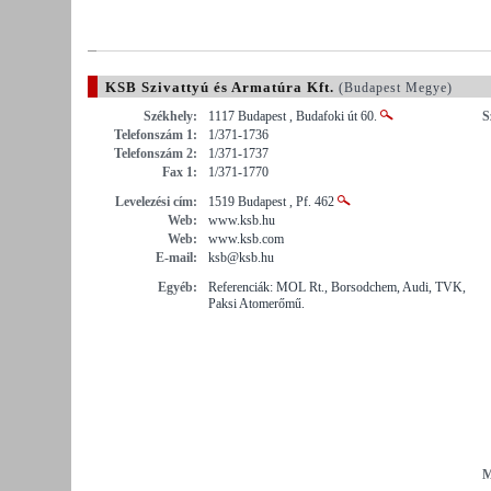
KSB Szivattyú és Armatúra Kft.
(Budapest Megye)
Székhely:
1117 Budapest , Budafoki út 60.
S
Telefonszám 1:
1/371-1736
Telefonszám 2:
1/371-1737
Fax 1:
1/371-1770
Levelezési cím:
1519 Budapest , Pf. 462
Web:
www.ksb.hu
Web:
www.ksb.com
E-mail:
ksb@ksb.hu
Egyéb:
Referenciák: MOL Rt., Borsodchem, Audi, TVK,
Paksi Atomerőmű.
M