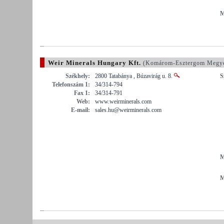
M
Weir Minerals Hungary Kft.
(Komárom-Esztergom Megy
Székhely:
2800 Tatabánya , Búzavirág u. 8.
S
Telefonszám 1:
34/314-794
Fax 1:
34/314-791
Web:
www.weirminerals.com
E-mail:
sales.hu@weirminerals.com
M
M