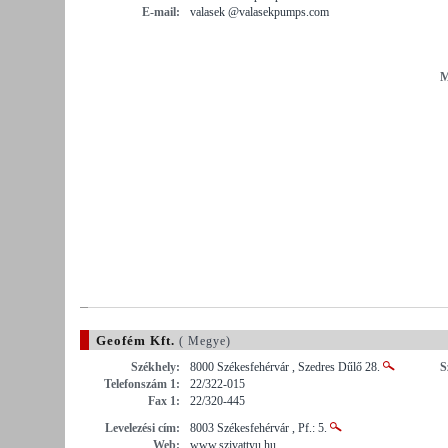
E-mail:
valasek @valasekpumps.com
M
Geofém Kft.
( Megye)
Székhely:
8000 Székesfehérvár , Szedres Dűlő 28.
S
Telefonszám 1:
22/322-015
Fax 1:
22/320-445
Levelezési cím:
8003 Székesfehérvár , Pf.: 5.
Web:
www.szivattyu.hu