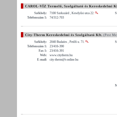
CAROL-VÍZ Termelő, Szolgáltató és Kereskedelmi Kf
Székhely:
7100 Szekszárd , Keselyűsi utca 22.
S
Telefonszám 1:
74/312-703
City-Therm Kereskedelmi és Szolgáltató Kft.
(Pest Me
Székhely:
2040 Budaörs , Petőfi u. 71.
S
Telefonszám 1:
23/416-390
Fax 1:
23/416-391
Web:
www.citytherm.hu
E-mail:
city-therm@t-online.hu
M