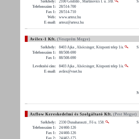
Székhely:
2100 Gödöllő , Martinovics I. u. 3/B.
S
Telefonszám 1:
28/514-700
Fax 1:
28/514-710
Web:
www.artesz.hu
E-mail:
artesz@artesz.hu
Avilex-1 Kft.
(Veszprém Megye)
Székhely:
8403 Ajka , Alsócsinger, Központi telep 1/a.
S
Telefonszám 1:
88/508-690
Fax 1:
88/508-690
Levelezési cím:
8403 Ajka , Alsócsinger, Központi telep 1/a.
E-mail:
avilex@vnet.hu
M
Axflow Kereskedelmi és Szolgáltató Kft.
(Pest Megye)
Székhely:
2330 Dunaharaszti , Fő u. 158.
S
Telefonszám 1:
24/460-126
Fax 1:
24/460-126
Fax 2:
24/462-175