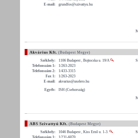
E-mail:
grundfos@szivattyu.hu
M
Akvárius Kft.
(Budapest Megye)
Székhely:
1106 Budapest , Bojtocska u. 19/A
S
Telefonszám 1:
1/263-2023
Telefonszám 2:
1/433-3315
Fax 1:
1/263-2023
E-mail:
akvarius@axelero.hu
Egyéb:
ISH (Csehország)
M
ABS Szivattyú Kft.
(Budapest Megye)
Székhely:
1046 Budapest , Kiss Ernő u. 1-3.
S
Telefonszám 1:
1/231-6070