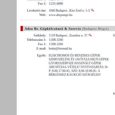
Fax 1:
1/231-6080
Levelezési cím:
1046 Budapest , Kiss Ernő u. 1-3.
Web:
www.abspumps.hu
Adzo Bt. Gépkölcsönző & Szervíz
(Budapest Megye)
Székhely:
1119 Budapest , Zsombor u. 37.
S
Telefonszám 1:
1/208-3260
Fax 1:
1/208-3260
E-mail:
bettin@freemail.hu
Egyéb:
ELEKTROMOS ÉS BENZINES GÉPEK
SZERVIZELÉSE ÉS JAVÍTÁSA HILTI GÉPEK
GYORSSZERVIZE HASZNÁLT GÉPEK
ÁRUSÍTÁSA-VÉTELE! NYITVATARTÁS: H-
P: 8.00-17.00-IG, SZO: 8.00-10.00-IG. A
BÉRLÉSHEZ KAUKCIÓ SZÜKSÉGES!
M