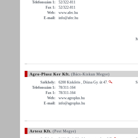
Telefonszám 1:
52/322-811
Fax 1:
52/322-811
Web:
www.afec.hu
E-mail:
info@afec.hu
M
Agro-Plusz Ker Kft.
(Bács-Kiskun Megye)
Székhely:
6200 Kiskőrös , Dózsa Gy. út 47.
S
Telefonszám 1:
78/311-164
Fax 1:
78/311-164
Web:
www.agroplus.hu
E-mail:
info@agroplus.hu
Artesz Kft.
(Pest Megye)