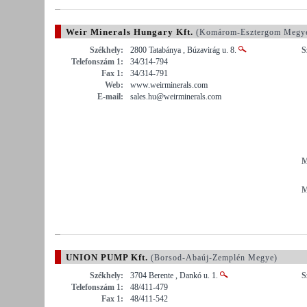
Weir Minerals Hungary Kft.
(Komárom-Esztergom Megy
Székhely:
2800 Tatabánya , Búzavirág u. 8.
S
Telefonszám 1:
34/314-794
Fax 1:
34/314-791
Web:
www.weirminerals.com
E-mail:
sales.hu@weirminerals.com
M
M
UNION PUMP Kft.
(Borsod-Abaúj-Zemplén Megye)
Székhely:
3704 Berente , Dankó u. 1.
S
Telefonszám 1:
48/411-479
Fax 1:
48/411-542