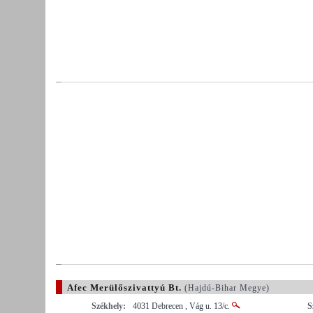
Afec Merülőszivattyú Bt.
(Hajdú-Bihar Megye)
Székhely:
4031 Debrecen , Vág u. 13/c.
S