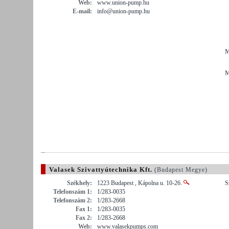
Web:
www.union-pump.hu
E-mail:
info@union-pump.hu
M
M
Valasek Szivattyútechnika Kft.
(Budapest Megye)
Székhely:
1223 Budapest , Kápolna u. 10-26.
S
Telefonszám 1:
1/283-0035
Telefonszám 2:
1/283-2668
Fax 1:
1/283-0035
Fax 2:
1/283-2668
Web:
www.valasekpumps.com