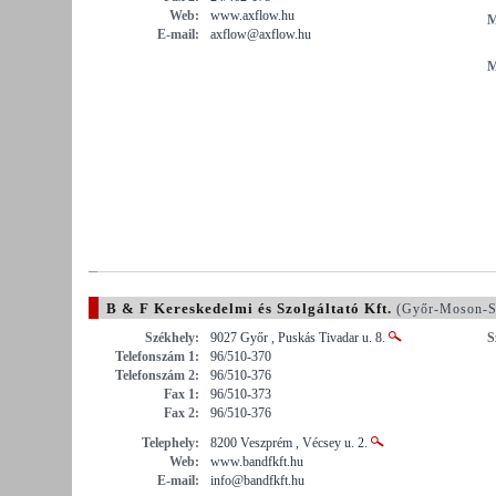
Web:
www.axflow.hu
M
E-mail:
axflow@axflow.hu
M
B & F Kereskedelmi és Szolgáltató Kft.
(Győr-Moson-S
Székhely:
9027 Győr , Puskás Tivadar u. 8.
S
Telefonszám 1:
96/510-370
Telefonszám 2:
96/510-376
Fax 1:
96/510-373
Fax 2:
96/510-376
Telephely:
8200 Veszprém , Vécsey u. 2.
Web:
www.bandfkft.hu
E-mail:
info@bandfkft.hu