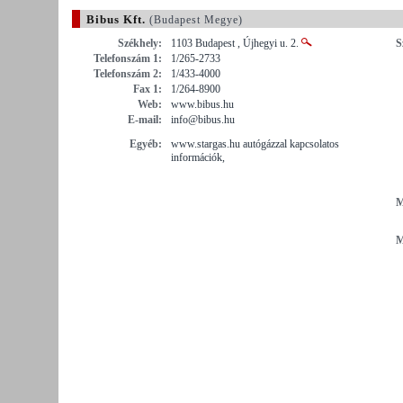
Bibus Kft.
(Budapest Megye)
Székhely:
1103 Budapest , Újhegyi u. 2.
S
Telefonszám 1:
1/265-2733
Telefonszám 2:
1/433-4000
Fax 1:
1/264-8900
Web:
www.bibus.hu
E-mail:
info@bibus.hu
Egyéb:
www.stargas.hu autógázzal kapcsolatos
információk,
M
M