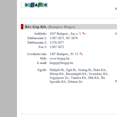
M
Bér-Gép Kft.
(Budapest Megye)
Székhely:
1037 Budapest , Zay u. 5.
S
Telefonszám 1:
1/367-5675, 367-5676
Telefonszám 2:
1/376-5677
Fax 1:
1/367-5675
Levelezési cím:
1307 Budapest , Pf. 15.
Web:
www.bergep.hu
E-mail:
bergep@bergep.hu
Egyéb:
Hídépítő Rt., Egút Rt., Strabag Rt., Bohn Kft.,
Mértan Kft., Betonútépítő Kft., Swietelsky Kft.,
Vegyépszer Zrt., Viandva Kft., Hbh Kft., Brr
M
Speciális Kft., Debmut Zrt.