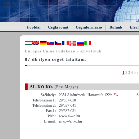
FAIL (the browser should render some flash content, not
this).
Főoldal
Cégkivonat
Céginformáció
Rólunk
Elér
Európai Uniós Tudakozó « szivattyúk
87 db ilyen céget találtam:
1
2
3
4
5
»
AL-KO Kft.
(Pest Megye)
Székhely:
2351 Alsónémedi , Haraszti út 122/a.
S
Telefonszám 1:
29/537-050
Telefonszám 2:
29/537-041
Fax 1:
29/537-051
Web:
www.al-ko.hu
E-mail:
al-ko@al-ko.hu