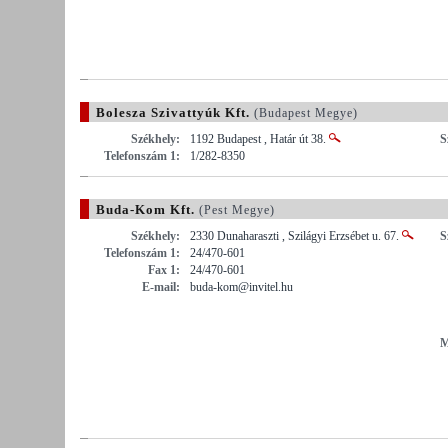
Bolesza Szivattyúk Kft.
(Budapest Megye)
Székhely:
1192 Budapest , Határ út 38.
S
Telefonszám 1:
1/282-8350
Buda-Kom Kft.
(Pest Megye)
Székhely:
2330 Dunaharaszti , Szilágyi Erzsébet u. 67.
S
Telefonszám 1:
24/470-601
Fax 1:
24/470-601
E-mail:
buda-kom@invitel.hu
M