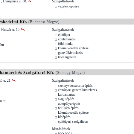
 , Damjanics u. 58.
Szolgáltatások
vezeték építése
eskedelmi Kft.
(Budapest Megye)
, Huszár u. 10.
Szolgáltatások
építőipar
épületbontás
földmunka
.hu
közművezeték építése
generálkivitelezés
tetőszigetelés
bantartó és Szolgáltató Kft.
(Somogy Megye)
ió u. 21.
Szolgáltatások
szennyvízcsatorna építés
építőipari generálkivitelezés
karbantartás
alagútépítés
ro.hu
autópálya építés
felüljáró építés
közművezeték építése
hídépítés
építőipari szolgáltatás
Minősítések
ISO 9001