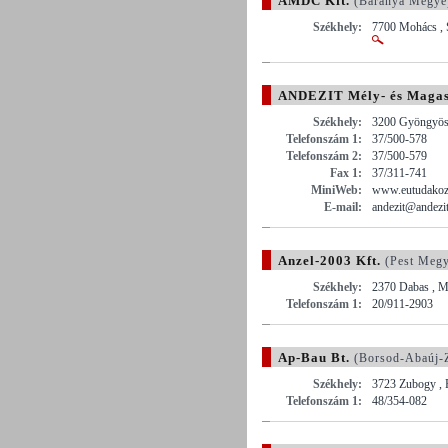
AMDC Kft.
(Baranya Megye
Székhely:
7700 Mohács , S
ANDEZIT Mély- és Magasé
Székhely:
3200 Gyöngyös 
Telefonszám 1:
37/500-578
Telefonszám 2:
37/500-579
Fax 1:
37/311-741
MiniWeb:
www.eutudakozo
E-mail:
andezit@andezit
Anzel-2003 Kft.
(Pest Megy
Székhely:
2370 Dabas , M
Telefonszám 1:
20/911-2903
Ap-Bau Bt.
(Borsod-Abaúj-
Székhely:
3723 Zubogy , P
Telefonszám 1:
48/354-082