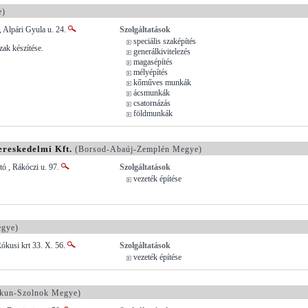
e)
 Alpári Gyula u. 24.
Szolgáltatások
speciális szaképítés
zak készítése.
generálkivitelezés
magasépítés
mélyépítés
kőműves munkák
ácsmunkák
csatornázás
földmunkák
ereskedelmi Kft.
(Borsod-Abaúj-Zemplén Megye)
ó , Rákóczi u. 97.
Szolgáltatások
vezeték építése
gye)
ókusi krt 33. X. 56.
Szolgáltatások
vezeték építése
kun-Szolnok Megye)