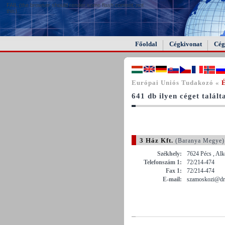
FAIL (the browser should render some flash content, not
this).
Főoldal
Cégkivonat
Cég
Európai Uniós Tudakozó «
641 db ilyen céget talál
3 Ház Kft.
(Baranya Megye)
Székhely:
7624 Pécs , Al
Telefonszám 1:
72/214-474
Fax 1:
72/214-474
E-mail:
szamoskozi@dr