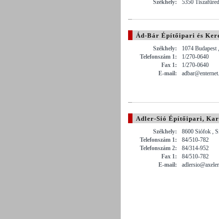
Székhely:
5350 Tiszafüred
Ád-Bár Építőipari és Ker
Székhely:
1074 Budapest 
Telefonszám 1:
1/270-0640
Fax 1:
1/270-0640
E-mail:
adbar@enternet
Adler-Sió Építőipari, Kar
Székhely:
8600 Siófok , S
Telefonszám 1:
84/510-782
Telefonszám 2:
84/314-952
Fax 1:
84/510-782
E-mail:
adlersio@axele