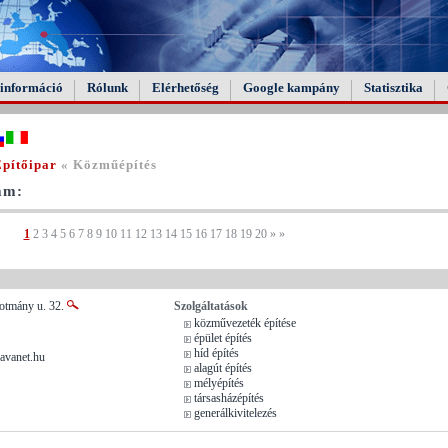
információ
Rólunk
Elérhetőség
Google kampány
Statisztika
Építőipar
« Közműépítés
tam:
1
2
3
4
5
6
7
8
9
10
11
12
13
14
15
16
17
18
19
20
»
»
kotmány u. 32.
Szolgáltatások
közművezeték építése
épület építés
híd építés
avanet.hu
alagút építés
mélyépítés
társasházépítés
generálkivitelezés