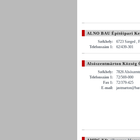
ALNO BAU Építőipari Kere
Székhely:
6723 Szeged , F
Telefonszám 1:
62/439-301
Alsószentmárton Község
Székhely:
7826 Alsószentm
Telefonszám 1:
72/569-000
Fax 1:
72/379-425
E-mail:
jastmarton@bar