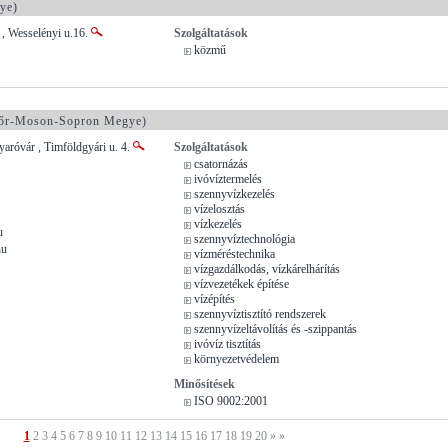
ye)
, Wesselényi u.16.
Szolgáltatások
közmű
r-Moson-Sopron Megye)
róvár , Timföldgyári u. 4.
Szolgáltatások
csatornázás
ivóvíztermelés
szennyvízkezelés
vízelosztás
vízkezelés
u
szennyvíztechnológia
hu
vízméréstechnika
vízgazdálkodás, vízkárelhárítás
vízvezetékek építése
vízépítés
szennyvíztisztító rendszerek
szennyvízeltávolítás és -szippantás
ivóvíz tisztítás
környezetvédelem
Minősítések
ISO 9002:2001
1
2
3
4
5
6
7
8
9
10
11
12
13
14
15
16
17
18
19
20
»
»