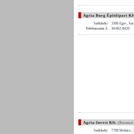
Agria Burg Épitőipari Kf
Székhely:
3300 Eger , Sas
Telefonszám 1:
36/462-8420
Agria-Invest Kft.
(Baranya
Székhely:
7700 Mohács , 