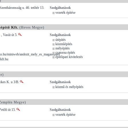
)
zentháromszág u. 46. tetőtér 13.
Szolgáltatások
vezeték építése
pítő Kft.
(Heves Megye)
, Vasút út 5.
Szolgáltatások
útépítés
közműépítés
mélyépítés
csatorna építés
.hu/miniweb/andezit_mely_es_magasepites
építőipari kivitelezés
kft.hu
e)
ikes K. u 3/B.
Szolgáltatások
közmű és mélyépítés
Zemplén Megye)
etőfi út 15.
Szolgáltatások
vezeték építése