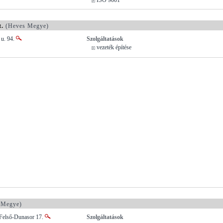
t.
(Heves Megye)
 u. 94.
Szolgáltatások
vezeték építése
 Megye)
Felső-Dunasor 17.
Szolgáltatások