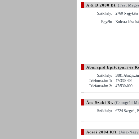
A & D 2000 Bt.
(Pest Megy
Székhely:
2760 Nagykáta ,
Egyéb:
Kulcsra kész há
Abarapid Építőipari és K
Székhely:
3881 Abaújszánt
Telefonszám 1:
47/330-404
Telefonszám 2:
47/530-000
Ács-Szaki Bt.
(Csongrád Me
Székhely:
6724 Szeged , R
Acsai 2004 Kft.
(Jász-Nagy