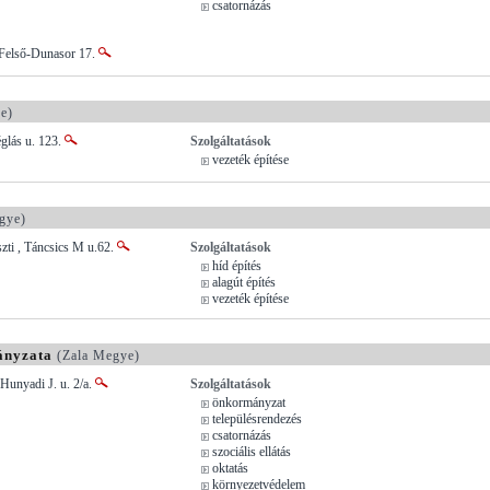
csatornázás
Felső-Dunasor 17.
e)
glás u. 123.
Szolgáltatások
vezeték építése
gye)
zti , Táncsics M u.62.
Szolgáltatások
híd építés
alagút építés
vezeték építése
ányzata
(Zala Megye)
 Hunyadi J. u. 2/a.
Szolgáltatások
önkormányzat
településrendezés
csatornázás
szociális ellátás
oktatás
környezetvédelem