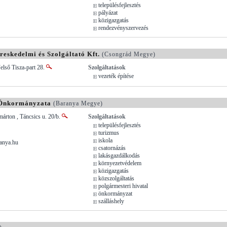
településfejlesztés
pályázat
közigazgatás
rendezvényszervezés
skedelmi és Szolgáltató Kft.
(Csongrád Megye)
első Tisza-part 28.
Szolgáltatások
vezeték építése
 Önkormányzata
(Baranya Megye)
árton , Táncsics u. 20/b.
Szolgáltatások
településfejlesztés
turizmus
iskola
anya.hu
csatornázás
lakásgazdálkodás
környezetvédelem
közigazgatás
közszolgáltatás
polgármesteri hivatal
önkormányzat
szálláshely