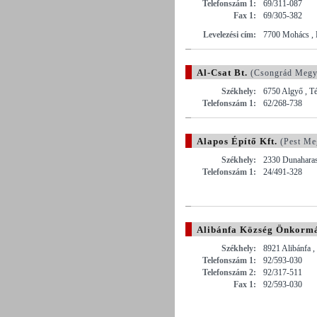
Telefonszám 1:
69/311-087
Fax 1:
69/305-382
Levelezési cím:
7700 Mohács , 
Al-Csat Bt.
(Csongrád Megy
Székhely:
6750 Algyő , Té
Telefonszám 1:
62/268-738
Alapos Építő Kft.
(Pest Me
Székhely:
2330 Dunaharas
Telefonszám 1:
24/491-328
Alibánfa Község Önkorm
Székhely:
8921 Alibánfa ,
Telefonszám 1:
92/593-030
Telefonszám 2:
92/317-511
Fax 1:
92/593-030