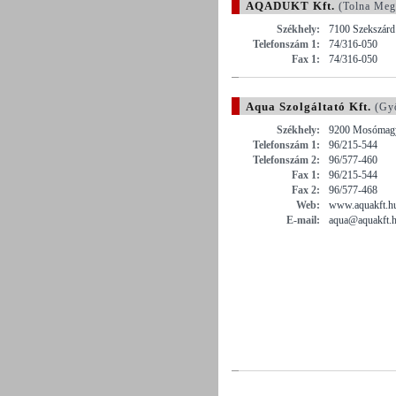
AQADUKT Kft.
(Tolna Meg
Székhely:
7100 Szekszárd 
Telefonszám 1:
74/316-050
Fax 1:
74/316-050
Aqua Szolgáltató Kft.
(Győ
Székhely:
9200 Mosómagya
Telefonszám 1:
96/215-544
Telefonszám 2:
96/577-460
Fax 1:
96/215-544
Fax 2:
96/577-468
Web:
www.aquakft.h
E-mail:
aqua@aquakft.