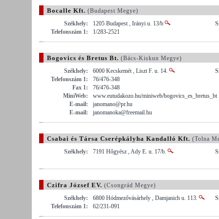
Bocalle Kft.
(Budapest Megye)
Székhely:
1205 Budapest , Irányi u. 13/b
S
Telefonszám 1:
1/283-2521
Bogovics és Bretus Bt.
(Bács-Kiskun Megye)
Székhely:
6000 Kecskemét , Liszt F. u. 14.
S
Telefonszám 1:
76/476-348
Fax 1:
76/476-348
MiniWeb:
www.eutudakozo.hu/miniweb/bogovics_es_bretus_bt
E-mail:
janomano@pr.hu
E-mail:
janomanoka@freemail.hu
Csabai és Társa Cserépkályha Kandalló Kft.
(Tolna M
Székhely:
7191 Hőgyész , Ady E. u. 17/b.
S
Czifra József EV.
(Csongrád Megye)
Székhely:
6800 Hódmezővásárhely , Damjanich u. 113.
S
Telefonszám 1:
62/231-091