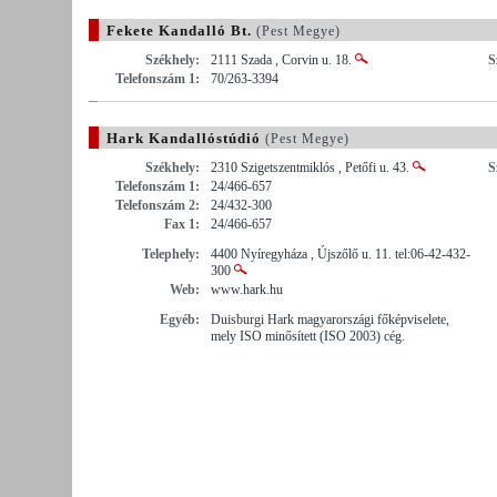
Fekete Kandalló Bt.
(Pest Megye)
Székhely:
2111 Szada , Corvin u. 18.
S
Telefonszám 1:
70/263-3394
Hark Kandallóstúdió
(Pest Megye)
Székhely:
2310 Szigetszentmiklós , Petőfi u. 43.
S
Telefonszám 1:
24/466-657
Telefonszám 2:
24/432-300
Fax 1:
24/466-657
Telephely:
4400 Nyíregyháza , Újszőlő u. 11. tel:06-42-432-
300
Web:
www.hark.hu
Egyéb:
Duisburgi Hark magyarországi főképviselete,
mely ISO minősített (ISO 2003) cég.