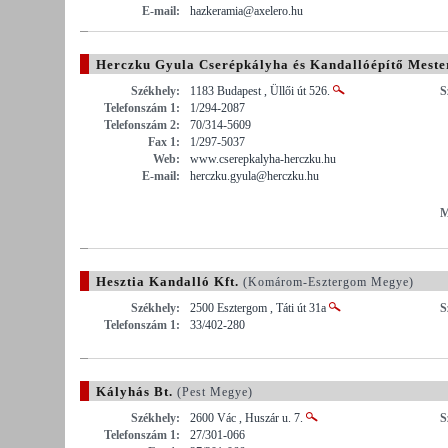
E-mail:
hazkeramia@axelero.hu
Herczku Gyula Cserépkályha és Kandallóépítő Meste
Székhely:
1183 Budapest , Üllői út 526.
S
Telefonszám 1:
1/294-2087
Telefonszám 2:
70/314-5609
Fax 1:
1/297-5037
Web:
www.cserepkalyha-herczku.hu
E-mail:
herczku.gyula@herczku.hu
M
Hesztia Kandalló Kft.
(Komárom-Esztergom Megye)
Székhely:
2500 Esztergom , Táti út 31a
S
Telefonszám 1:
33/402-280
Kályhás Bt.
(Pest Megye)
Székhely:
2600 Vác , Huszár u. 7.
S
Telefonszám 1:
27/301-066