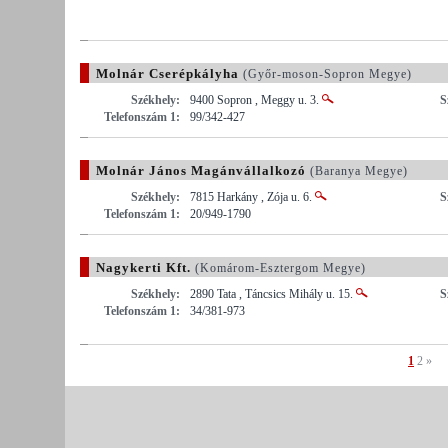
Molnár Cserépkályha
(Győr-moson-Sopron Megye)
Székhely:
9400 Sopron , Meggy u. 3.
S
Telefonszám 1:
99/342-427
Molnár János Magánvállalkozó
(Baranya Megye)
Székhely:
7815 Harkány , Zója u. 6.
S
Telefonszám 1:
20/949-1790
Nagykerti Kft.
(Komárom-Esztergom Megye)
Székhely:
2890 Tata , Táncsics Mihály u. 15.
S
Telefonszám 1:
34/381-973
1
2
»