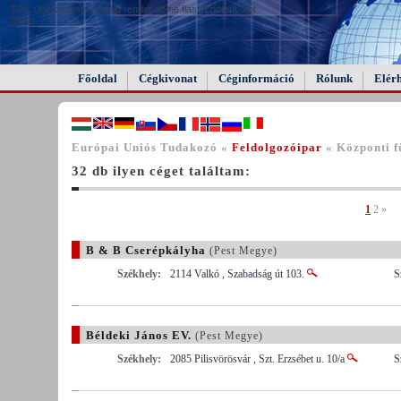
FAIL (the browser should render some flash content, not
this).
Főoldal
Cégkivonat
Céginformáció
Rólunk
Elér
Európai Uniós Tudakozó «
Feldolgozóipar
« Központi fű
32 db ilyen céget találtam:
1
2
»
B & B Cserépkályha
(Pest Megye)
Székhely:
2114 Valkó , Szabadság út 103.
S
Béldeki János EV.
(Pest Megye)
Székhely:
2085 Pilisvörösvár , Szt. Erzsébet u. 10/a
S