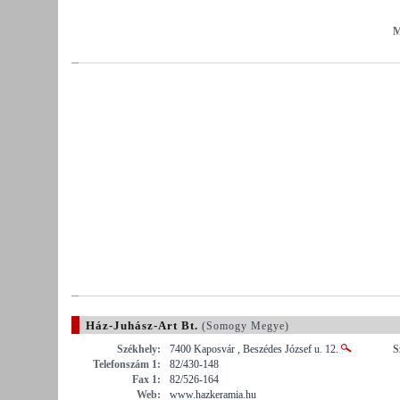
M
Ház-Juhász-Art Bt.
(Somogy Megye)
Székhely:
7400 Kaposvár , Beszédes József u. 12.
S
Telefonszám 1:
82/430-148
Fax 1:
82/526-164
Web:
www.hazkeramia.hu