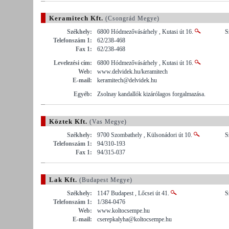
Keramitech Kft.
(Csongrád Megye)
Székhely:
6800 Hódmezővásárhely , Kutasi út 16.
S
Telefonszám 1:
62/238-468
Fax 1:
62/238-468
Levelezési cím:
6800 Hódmezővásárhely , Kutasi út 16.
Web:
www.delvidek.hu/keramitech
E-mail:
keramitech@delvidek.hu
Egyéb:
Zsolnay kandallók kizárólagos forgalmazása.
Köztek Kft.
(Vas Megye)
Székhely:
9700 Szombathely , Külsonádori út 10.
S
Telefonszám 1:
94/310-193
Fax 1:
94/315-037
Lak Kft.
(Budapest Megye)
Székhely:
1147 Budapest , Lőcsei út 41.
S
Telefonszám 1:
1/384-0476
Web:
www.koltocsempe.hu
E-mail:
cserepkalyha@koltocsempe.hu