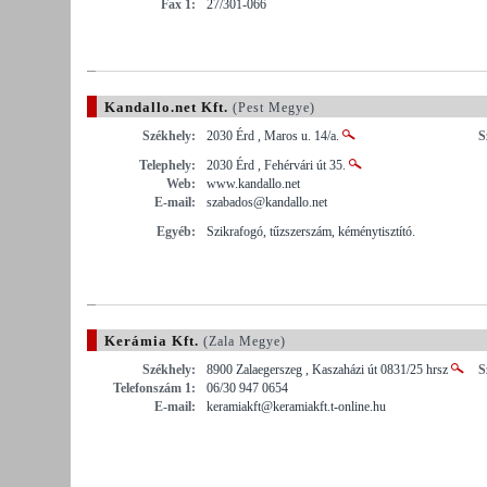
Fax 1:
27/301-066
Kandallo.net Kft.
(Pest Megye)
Székhely:
2030 Érd , Maros u. 14/a.
S
Telephely:
2030 Érd , Fehérvári út 35.
Web:
www.kandallo.net
E-mail:
szabados@kandallo.net
Egyéb:
Szikrafogó, tűzszerszám, kéménytisztító.
Kerámia Kft.
(Zala Megye)
Székhely:
8900 Zalaegerszeg , Kaszaházi út 0831/25 hrsz
S
Telefonszám 1:
06/30 947 0654
E-mail:
keramiakft@keramiakft.t-online.hu