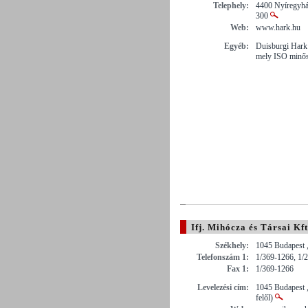
Telephely:
4400 Nyíregyház
300
Web:
www.hark.hu
Egyéb:
Duisburgi Hark 
mely ISO minősí
Ifj. Mihócza és Társai Kft
Székhely:
1045 Budapest ,
Telefonszám 1:
1/369-1266, 1/
Fax 1:
1/369-1266
Levelezési cím:
1045 Budapest , 
felől)