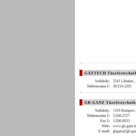
GÁZTECH Tüzeléstechnikai
Székhely:
2541 Lábatlan ,
Telefonszám 1:
30/216-2205
GB-GANZ Tüzeléstechnika
Székhely:
1103 Budapest ,
Telefonszám 1:
1/260-2727
Fax 1:
1/260-0033
Web:
www.gb-ganz.
E-mail:
gbganz@gb-gan