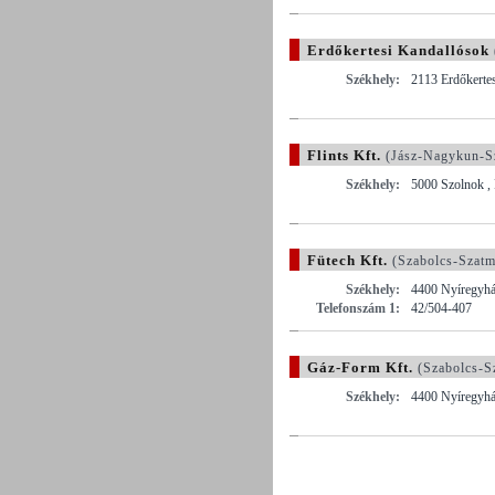
Erdőkertesi Kandallósok
Székhely:
2113 Erdőkertes
Flints Kft.
(Jász-Nagykun-S
Székhely:
5000 Szolnok ,
Fütech Kft.
(Szabolcs-Szatm
Székhely:
4400 Nyíregyház
Telefonszám 1:
42/504-407
Gáz-Form Kft.
(Szabolcs-S
Székhely:
4400 Nyíregyház