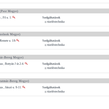
(Pest Megye)
 , Fő u. 1.
Szolgáltatások
tüzeléstechnika
zolnok Megye)
 Remete u. 1/b
Szolgáltatások
tüzeléstechnika
ár-Bereg Megye)
a , Bottyán J út.2-4.
Szolgáltatások
tüzeléstechnika
zatmár-Bereg Megye)
a , Játszó u. 9-11.
Szolgáltatások
tüzeléstechnika