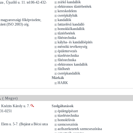
zsírkő kandallók
a , Újszőlő u. 11. tel:06-42-432-
elektromos tűztérbetétek
kereskedelem
cserépkályhák
magyarországi főképviselete,
kandallók
tett (ISO 2003) cég.
fatüzelésű kandalló
homokkőkandallók
tűztérbetétek
fűtéstechnika
kályha- és kandallóépítés
mérnöki tevékenység
épülettervezés
tüzeléstechnika
fűtéstechnika
elektromos kandallók
fűtőbetét
cserépkandallók
Márkák
HARK
.
( Megye)
 Knézits Károly u. 7.
Szolgáltatások
231-0251
épületgépészet
tüzeléstechnika
homokfúvás
Elem u. 5-7. (Bejárat a Bécsi utca
szemcseszórás
acélszerkezetek szemcseszórása