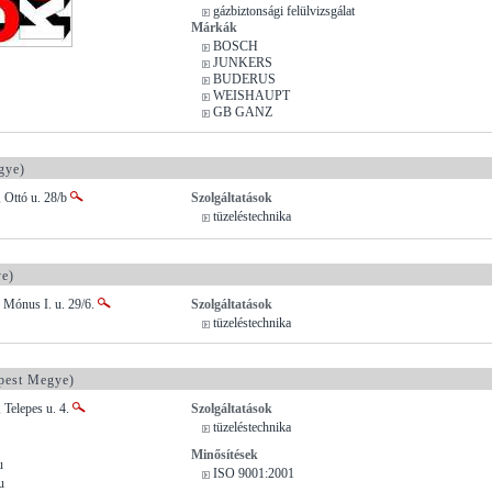
gázbiztonsági felülvizsgálat
Márkák
BOSCH
JUNKERS
BUDERUS
WEISHAUPT
GB GANZ
gye)
 Ottó u. 28/b
Szolgáltatások
tüzeléstechnika
e)
 Mónus I. u. 29/6.
Szolgáltatások
tüzeléstechnika
pest Megye)
 Telepes u. 4.
Szolgáltatások
tüzeléstechnika
Minősítések
u
ISO 9001:2001
u