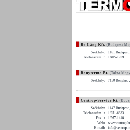
Be-Láng Kft.
(Budapest Me
Székhely:
1161 Budapest ,
Telefonszám 1:
1/405-1959
Bonytermo Bt.
(Tolna Megy
Székhely:
7150 Bonyhád ,
Centrop-Service Rt.
(Buda
Székhely:
1147 Budapest ,
Telefonszám 1:
1/251-6333
Fax 1:
1/267-1440
Web:
www.centrop.h
E-mail:
info@centrop.h