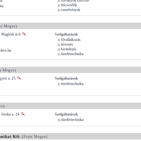
szivattyúk szervize
hu
hőcserélők
hu
szerelvények
st Megye)
, Maglódi út 6.
Szolgáltatások
fővállalkozás
tervezés
kivitelezés
elero.hu
tüzeléstechnika
a Megye)
yeri u. 25.
Szolgáltatások
tüzeléstechnika
ye)
 Jósika u. 24.
Szolgáltatások
tüzeléstechnika
nikai Kft.
(Fejér Megye)