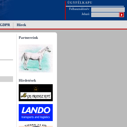
ÜGYFÉLKAPU
Felhasználónév:
Jelszó:
GDPR
Hírek
Partnereink
Hirdetések