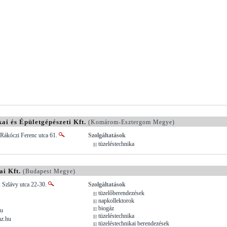
 és Épületgépészeti Kft.
(Komárom-Esztergom Megye)
 Rákóczi Ferenc utca 61.
Szolgáltatások
tüzeléstechnika
i Kft.
(Budapest Megye)
 Szlávy utca 22-30.
Szolgáltatások
tüzelőberendezések
napkollektorok
biogáz
hu
tüzeléstechnika
z.hu
tüzeléstechnikai berendezések