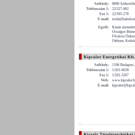
Székhely:
8000 Székesfehé
Telefonszám 1:
22/327-002
Fax 1:
22/505-278
E-mail:
iroda@kalorkomf
Egyéb:
Kazán üzemeltet
Országos Büntet
Fővárosi Önkor
Otthona, Kodol
Kipcalor Energetikai Kft.
Székhely:
1106 Budapest ,
Telefonszám 1:
1/261-6639
Fax 1:
1/261-3207
Web:
www.kipcalor.h
E-mail:
kipcalor@kipcal
Kiszely Tüzeléstechnikai 