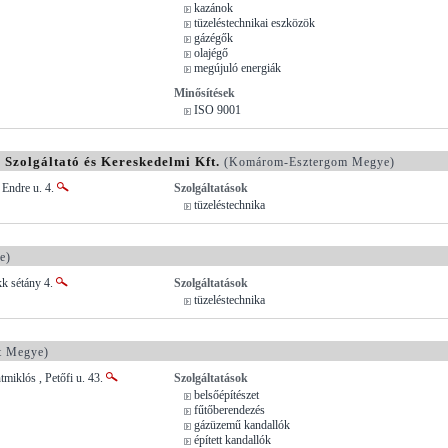
kazánok
tüzeléstechnikai eszközök
gázégők
olajégő
megújuló energiák
Minősítések
ISO 9001
Szolgáltató és Kereskedelmi Kft.
(Komárom-Esztergom Megye)
 Endre u. 4.
Szolgáltatások
tüzeléstechnika
e)
kk sétány 4.
Szolgáltatások
tüzeléstechnika
t Megye)
tmiklós , Petőfi u. 43.
Szolgáltatások
belsőépítészet
fűtőberendezés
gázüzemű kandallók
épített kandallók