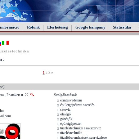
információ
Rólunk
Elérhetőség
Google kampány
Statisztika
üzeléstechnika
m:
1
2
3
»
ye)
a , Postakert u. 22.
Szolgáltatások
érintésvédelem
épületgépészeti szerelés
szerviz
.hu
olajégő
il.com
gázégők
épületgépészet
tüzeléstechnikai szakszervíz
tüzeléstechnika
tüzelőberendezések szervizelése