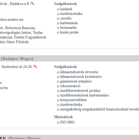
rvár , Hadiárva u.8.
Szolgáltatások
kazánok
tüzeléstechnika
szerelés
ort.axelero.net
karbantartás
beüzemelés
és. Referencia:Baracska
kazán javítás
ésvégrehajási Intézet, Tordas
mányzat, Értelmi Fogyatékosok
ányi János Főiskola
(Budapest Megye)
 Jászberényi út 24-26.
Szolgáltatások
klímarendszerek tervezése
klímarendszerek kivitelezése
gázmotorok telepítése
u
rekonstrukció
or.hu
tüzelőberendezések javítása
tüzelőberendezések karbantartása
környezetvédelem
tüzeléstechnika
energiaköltség megtakarításból finanszírozható beruh
Minősítések
ISO 9001
Kft.
(Budapest Megye)