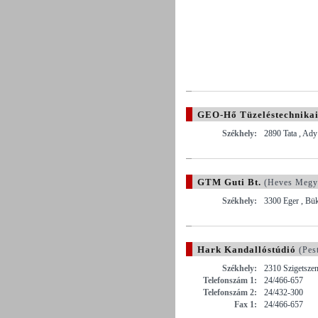
GEO-Hő Tüzeléstechnikai 
Székhely:
2890 Tata , Ady
GTM Guti Bt.
(Heves Megy
Székhely:
3300 Eger , Bü
Hark Kandallóstúdió
(Pes
Székhely:
2310 Szigetszen
Telefonszám 1:
24/466-657
Telefonszám 2:
24/432-300
Fax 1:
24/466-657