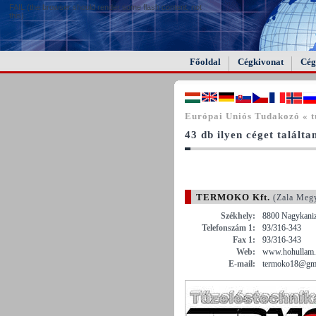
FAIL (the browser should render some flash content, not
this).
Főoldal
Cégkivonat
Cég
Európai Uniós Tudakozó « t
43 db ilyen céget találta
TERMOKO Kft.
(Zala Meg
Székhely:
8800 Nagykanizs
Telefonszám 1:
93/316-343
Fax 1:
93/316-343
Web:
www.hohullam
E-mail:
termoko18@gma