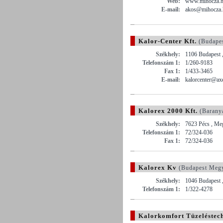
Web:
www.mihocza.
E-mail:
akos@mihocza.
Kalor-Center Kft.
(Budape
Székhely:
1106 Budapest 
Telefonszám 1:
1/260-9183
Fax 1:
1/433-3465
E-mail:
kalorcenter@ax
Kalorex 2000 Kft.
(Barany
Székhely:
7623 Pécs , Meg
Telefonszám 1:
72/324-036
Fax 1:
72/324-036
Kalorex Kv
(Budapest Meg
Székhely:
1046 Budapest ,
Telefonszám 1:
1/322-4278
Kalorkomfort Tüzeléstech