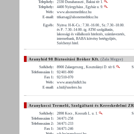
Telephely:
2330 Dunaharaszti , Baktai tér 1.
Telephely:
4400 Nyíregyháza , Egyház u. 9.
Web:
www.alsonemeditksz.hu
E-mail:
titkarsag@alsonemeditksz.hu
Egyéb:
Nyitva: H-K-Cs.: 7.30.-16.00., Sz.:7.30.-18.00.
és P.: 7.30.-14.00.-ig. ATM szolgáltatás,
lakossági és vállalkozói hitelezés, számlavezetés,
internetbank, BABA kötvény betétgyűjtés,
Széchenyi hitel.
Aranyhíd 98 Biztosítási Bróker Kft.
(Zala Megye)
Székhely:
8900 Zalaegerszeg , Kosztolányi D. tér 6.
S
Telefonszám 1:
92/401-800
Fax 1:
92/510-070
Web:
www.aranyhidkft.hu
E-mail:
a.hid@axelero.hu
Aranykocsi Termelő, Szolgáltató és Kereskedelmi ZR
Székhely:
2898 Kocs , Kossuth L. u. 1.
S
Telefonszám 1:
34/471-258
Telefonszám 2:
34/471-233
Fax 1:
34/471-246
Web:
wb.hu/aranykocsi.hu