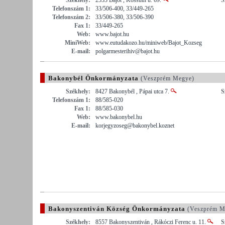
Telefonszám 1:
33/506-400, 33/449-265
Telefonszám 2:
33/506-380, 33/506-390
Fax 1:
33/449-265
Web:
www.bajot.hu
MiniWeb:
www.eutudakozo.hu/miniweb/Bajot_Kozseg
E-mail:
polgarmesterihiv@bajot.hu
Bakonybél Önkormányzata
(Veszprém Megye)
Székhely:
8427 Bakonybél , Pápai utca 7.
S
Telefonszám 1:
88/585-020
Fax 1:
88/585-030
Web:
www.bakonybel.hu
E-mail:
korjegyzoseg@bakonybel.koznet
Bakonyszentiván Község Önkormányzata
(Veszprém M
Székhely:
8557 Bakonyszentiván , Rákóczi Ferenc u. 11.
S