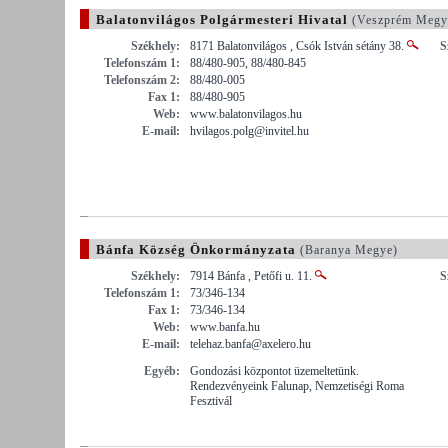
Balatonvilágos Polgármesteri Hivatal
(Veszprém Megy
Székhely:
8171 Balatonvilágos , Csók István sétány 38.
S
Telefonszám 1:
88/480-905, 88/480-845
Telefonszám 2:
88/480-005
Fax 1:
88/480-905
Web:
www.balatonvilagos.hu
E-mail:
hvilagos.polg@invitel.hu
Bánfa Község Önkormányzata
(Baranya Megye)
Székhely:
7914 Bánfa , Petőfi u. 11.
S
Telefonszám 1:
73/346-134
Fax 1:
73/346-134
Web:
www.banfa.hu
E-mail:
telehaz.banfa@axelero.hu
Egyéb:
Gondozási központot üzemeltetünk.
Rendezvényeink Falunap, Nemzetiségi Roma
Fesztivál