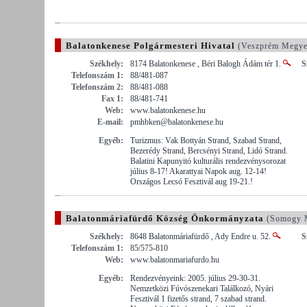
Balatonkenese Polgármesteri Hivatal
(Veszprém Megye
Székhely:
8174 Balatonkenese , Béri Balogh Ádám tér 1.
S
Telefonszám 1:
88/481-087
Telefonszám 2:
88/481-088
Fax 1:
88/481-741
Web:
www.balatonkenese.hu
E-mail:
pmhbken@balatonkenese.hu
Egyéb:
Turizmus: Vak Bottyán Strand, Szabad Strand,
Bezerédy Strand, Bercsényi Strand, Lidó Strand.
Balatini Kapunyitó kulturális rendezvénysorozat
július 8-17! Akarattyai Napok aug. 12-14!
Országos Lecsó Fesztivál aug 19-21.!
Balatonmáriafürdő Község Önkormányzata
(Somogy 
Székhely:
8648 Balatonmáriafürdő , Ady Endre u. 52.
S
Telefonszám 1:
85/575-810
Web:
www.balatonmariafurdo.hu
Egyéb:
Rendezvényeink: 2005. július 29-30-31.
Nemzetközi Fúvószenekari Találkozó, Nyári
Fesztivál 1 fizetős strand, 7 szabad strand.