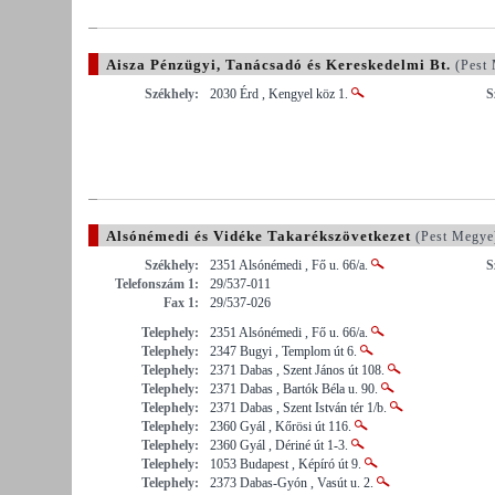
Aisza Pénzügyi, Tanácsadó és Kereskedelmi Bt.
(Pest 
Székhely:
2030 Érd , Kengyel köz 1.
S
Alsónémedi és Vidéke Takarékszövetkezet
(Pest Megye
Székhely:
2351 Alsónémedi , Fő u. 66/a.
S
Telefonszám 1:
29/537-011
Fax 1:
29/537-026
Telephely:
2351 Alsónémedi , Fő u. 66/a.
Telephely:
2347 Bugyi , Templom út 6.
Telephely:
2371 Dabas , Szent János út 108.
Telephely:
2371 Dabas , Bartók Béla u. 90.
Telephely:
2371 Dabas , Szent István tér 1/b.
Telephely:
2360 Gyál , Kőrösi út 116.
Telephely:
2360 Gyál , Dériné út 1-3.
Telephely:
1053 Budapest , Képíró út 9.
Telephely:
2373 Dabas-Gyón , Vasút u. 2.