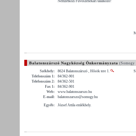
Nemzetközi Fúvószenekari találkozó!
M
Balatonszárszó Nagyközség Önkormányzata
(Somogy 
Székhely:
8624 Balatonszárszó , Hősök tere 1.
S
Telefonszám 1:
84/362-901
Telefonszám 2:
84/362-501
Fax 1:
84/362-901
Web:
www.balatonszarszo.hu
E-mail:
balatonszarszo@somogy.hu
Egyéb:
József Attila emlékhely.