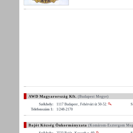
AWD Magyarország Kft.
(Budapest Megye)
Székhely:
1117 Budapest , Fehérvári út 50-52.
S
Telefonszám 1:
1/248-2170
Bajót Község Önkormányzata
(Komárom-Esztergom Meg
Székhely:
2533 Bajót , Kossuth u. 69.
S