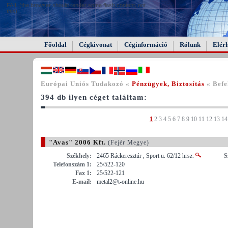
FAIL (the browser should render some flash content, not
this).
Főoldal
Cégkivonat
Céginformáció
Rólunk
Elér
Európai Uniós Tudakozó «
Pénzügyek, Biztosítás
« Befe
394 db ilyen céget találtam:
1
2
3
4
5
6
7
8
9
10
11
12
13
14
"Avas" 2006 Kft.
(Fejér Megye)
Székhely:
2465 Ráckeresztúr , Sport u. 62/12 hrsz.
S
Telefonszám 1:
25/522-120
Fax 1:
25/522-121
E-mail:
metal2@t-online.hu