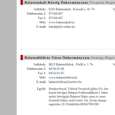
Balatonakali Község Önkormányzata
(Veszprém Megye
Székhely:
8243 Balatonakali , Kossuth u. 45.
S
Telefonszám 1:
87/544-047
Fax 1:
87/544-047
Web:
www.balatonakali.hu
E-mail:
bakaliph@t-online.hu
Balatonföldvár Város Önkormányzata
(Somogy Megye
Székhely:
8623 Balatonföldvár , Petőfi u. 1.
S
Telefonszám 1:
84/34-03-40
Fax 1:
84/34-03-95
Web:
www.balatonfoldvar.hu
E-mail:
balatonfoldvar@axelero.hu
Egyéb:
Rendezvények: Földvár Fesztivál (július 8-9.-hez
közeli hétvége) Balatoni Folklortalálkozó ( Július
utolsó hétvégéje) Balatoni Hajós-sport és zenei
fesztivál (Július utolsó hete). Szt. István ünnepe
augusztus 20. Érdeklődni:06/84/700-036!