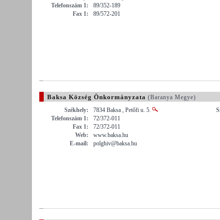
Telefonszám 1:
89/352-189
Fax 1:
89/572-201
Baksa Község Önkormányzata
(Baranya Megye)
Székhely:
7834 Baksa , Petőfi u. 5.
S
Telefonszám 1:
72/372-011
Fax 1:
72/372-011
Web:
www.baksa.hu
E-mail:
polghiv@baksa.hu