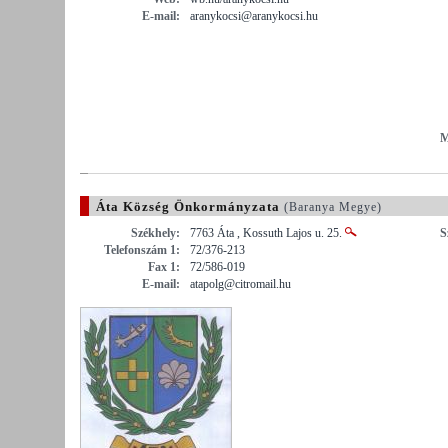
E-mail:
aranykocsi@aranykocsi.hu
M
Áta Község Önkormányzata
(Baranya Megye)
Székhely:
7763 Áta , Kossuth Lajos u. 25.
S
Telefonszám 1:
72/376-213
Fax 1:
72/586-019
E-mail:
atapolg@citromail.hu