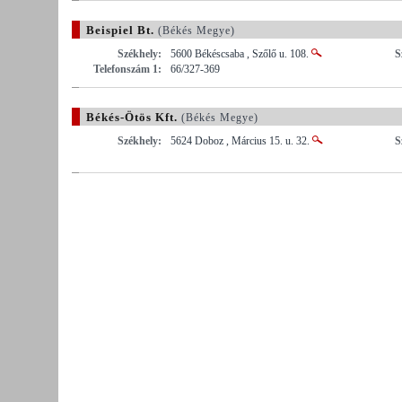
Beispiel Bt.
(Békés Megye)
Székhely:
5600 Békéscsaba , Szőlő u. 108.
S
Telefonszám 1:
66/327-369
Békés-Ötös Kft.
(Békés Megye)
Székhely:
5624 Doboz , Március 15. u. 32.
S