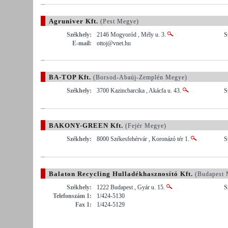
Agruniver Kft.
(Pest Megye)
Székhely:
2146 Mogyoród , Mély u. 3.
S
E-mail:
ottoj@vnet.hu
BA-TOP Kft.
(Borsod-Abaúj-Zemplén Megye)
Székhely:
3700 Kazincbarcika , Akácfa u. 43.
S
BAKONY-GREEN Kft.
(Fejér Megye)
Székhely:
8000 Székesfehérvár , Koronázó tér 1.
S
Balaton Recycling Hulladékhasznosító Kft.
(Budapest 
Székhely:
1222 Budapest , Gyár u. 15.
S
Telefonszám 1:
1/424-5130
Fax 1:
1/424-5129