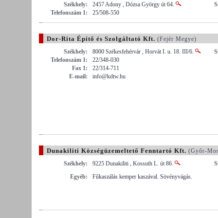
Székhely:
2457 Adony , Dózsa György út 64.
S
Telefonszám 1:
25/508-550
Dor-Rita Építő és Szolgáltató Kft.
(Fejér Megye)
Székhely:
8000 Székesfehérvár , Horvát I. u. 18. III/6.
S
Telefonszám 1:
22/348-030
Fax 1:
22/314-711
E-mail:
info@kdtw.hu
Dunakiliti Községüzemeltető Fenntartó Kft.
(Győr-Mos
Székhely:
9225 Dunakiliti , Kossuth L. út 86.
S
Egyéb:
Fűkaszálás kemper kaszával. Sövényvágás.