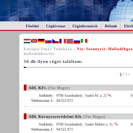
FAIL (the browser should render some flash content, not
this).
Főoldal
Cégkivonat
Céginformáció
Rólunk
Elér
Európai Uniós Tudakozó «
Víz- Szennyvíz- Hulladékga
hulladékkezelés
56 db ilyen céget találtam:
1
2
3
»
ADL KFt.
(Vas Megye)
Székhely:
9700 Szombathely , Szabó M. u. 21
S
Telefonszám 1:
94/322-973
ADL Környezetvédelmi Kft.
(Vas Megye)
Székhely:
9700 Szombathely , Szabó Miklós u. 21.
S
Telefonszám 1:
94/322-973