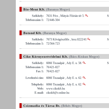
Bio-Ment Kft.
(Baranya Megye)
Székhely:
7631 Pécs , Mátyás Flórián tér 5.
S
Telefonszám 1:
72/446-504
Botond Kft.
(Baranya Megye)
Székhely:
7673 Kővágószőlős , hrsz.0222/41
S
Telefonszám 1:
72/564-723
Ciko Környezetvédelmi Kft.
(Bács-Kiskun Megye)
Székhely:
6066 Tiszaalpár , Ady E. u. 58.
S
Telefonszám 1:
76/421-827
Fax 1:
76/421-827
Levelezési cím:
6066 Tiszaalpár , Ady E. u. 62.
Telephely:
6066 Tiszaalpár , Ady E. u. 62.
Web:
www.cikokft.hu
E-mail:
cikokft@t-online.hu
Csizmadia és Társa Bt.
(Békés Megye)