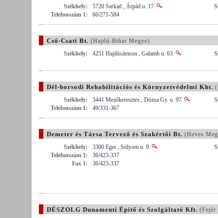
Székhely:
5720 Sarkad , Árpád u. 17.
S
Telefonszám 1:
66/271-584
Cső-Csati Bt.
(Hajdú-Bihar Megye)
Székhely:
4251 Hajdúsámson , Galamb u. 63.
S
Dél-borsodi Rehabilitációs és Környzetvédelmi Kht.
(
Székhely:
3441 Mezőkeresztes , Dózsa Gy. u. 97.
S
Telefonszám 1:
49/331-367
Demeter és Társa Tervező és Szakértői Bt.
(Heves Meg
Székhely:
3300 Eger , Sólyom u. 9.
S
Telefonszám 1:
36/423-337
Fax 1:
36/423-337
DÉSZOLG Dunamenti Építő és Szolgáltató Kft.
(Fejér