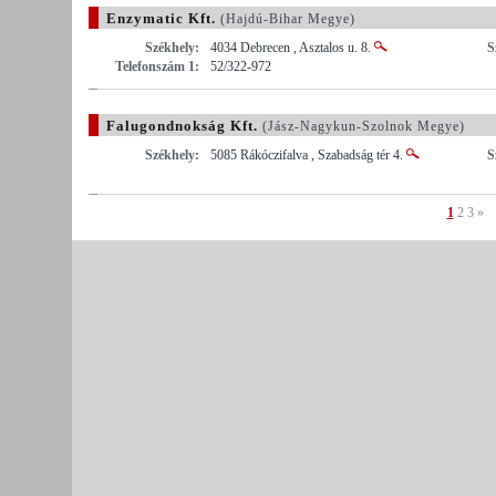
Enzymatic Kft.
(Hajdú-Bihar Megye)
Székhely:
4034 Debrecen , Asztalos u. 8.
S
Telefonszám 1:
52/322-972
Falugondnokság Kft.
(Jász-Nagykun-Szolnok Megye)
Székhely:
5085 Rákóczifalva , Szabadság tér 4.
S
1
2
3
»