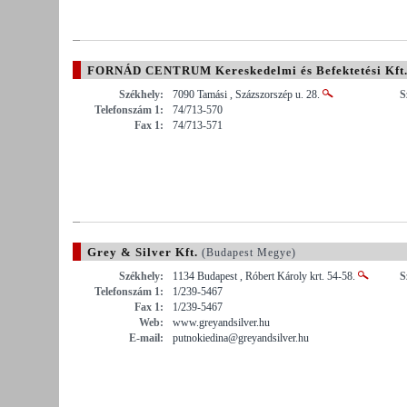
FORNÁD CENTRUM Kereskedelmi és Befektetési Kft
Székhely:
7090 Tamási , Százszorszép u. 28.
S
Telefonszám 1:
74/713-570
Fax 1:
74/713-571
Grey & Silver Kft.
(Budapest Megye)
Székhely:
1134 Budapest , Róbert Károly krt. 54-58.
S
Telefonszám 1:
1/239-5467
Fax 1:
1/239-5467
Web:
www.greyandsilver.hu
E-mail:
putnokiedina@greyandsilver.hu