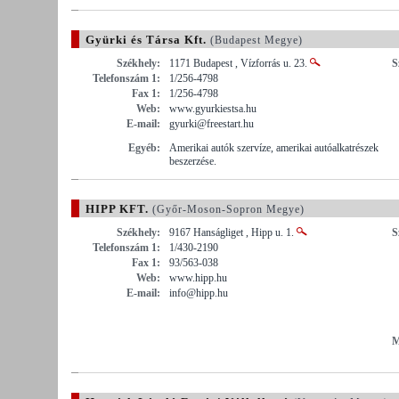
Gyürki és Társa Kft.
(Budapest Megye)
Székhely:
1171 Budapest , Vízforrás u. 23.
S
Telefonszám 1:
1/256-4798
Fax 1:
1/256-4798
Web:
www.gyurkiestsa.hu
E-mail:
gyurki@freestart.hu
Egyéb:
Amerikai autók szervíze, amerikai autóalkatrészek
beszerzése.
HIPP KFT.
(Győr-Moson-Sopron Megye)
Székhely:
9167 Hanságliget , Hipp u. 1.
S
Telefonszám 1:
1/430-2190
Fax 1:
93/563-038
Web:
www.hipp.hu
E-mail:
info@hipp.hu
M