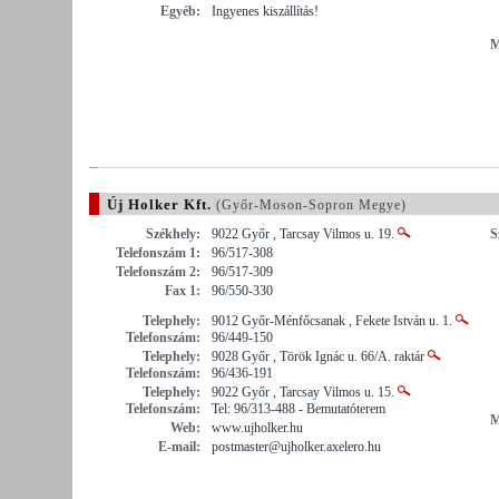
Egyéb:
Ingyenes kiszállítás!
M
Új Holker Kft.
(Győr-Moson-Sopron Megye)
Székhely:
9022 Győr , Tarcsay Vilmos u. 19.
S
Telefonszám 1:
96/517-308
Telefonszám 2:
96/517-309
Fax 1:
96/550-330
Telephely:
9012 Győr-Ménfőcsanak , Fekete István u. 1.
Telefonszám:
96/449-150
Telephely:
9028 Győr , Török Ignác u. 66/A. raktár
Telefonszám:
96/436-191
Telephely:
9022 Győr , Tarcsay Vilmos u. 15.
Telefonszám:
Tel: 96/313-488 - Bemutatóterem
M
Web:
www.ujholker.hu
E-mail:
postmaster@ujholker.axelero.hu