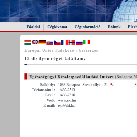
FAIL (the browser should render some flash content, not
this).
Főoldal
Cégkivonat
Céginformáció
Rólunk
Elér
Európai Uniós Tudakozó « beszerzés
15 db ilyen céget találtam:
Egészségügyi Készletgazdálkodási Intézet
(Budapest M
Székhely:
1088 Budapest , Szentkirályi u. 21.
S
Telefonszám 1:
1/430-2513
Fax 1:
1/430-2516
Web:
www.eki.hu
E-mail:
eki@eki.hu