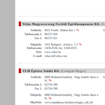
Velux Magyarország Fertődi Építőkomponens Kft.
(G
Székhely:
9431 Fertőd , Malom köz 1.
S
Telefonszám 1:
99/537-920
Fax 1:
99/537-921
Telephely:
1031 Budapest , Zsófia u. 1-3.
Telefonszám:
1/436-0530, fax: 1/436-0535
Web:
www.velux.hu
E-mail:
velux-h@velux.com
VLM Építész Stúdió Kft.
(Csongrád Megye)
Székhely:
6800 Hódmezővásárhely , Nagy András János u.
S
91.
Telefonszám 1:
62/534-590
Fax 1:
62/534-590
Telephely:
6800 Hódmezővásárhely , Nagy András János u.
91.
MiniWeb:
www.eutudakozo.hu/miniweb/gips_sell_kft