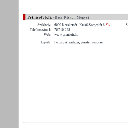
Printsoft Kft.
(Bács-Kiskun Megye)
Székhely:
6000 Kecskemét , Külső-Szeged út 6.
S
Telefonszám 1:
76/510-228
Web:
www.printsoft.hu
Egyéb:
Pénzügyi rendszer, pénztári rendszer.