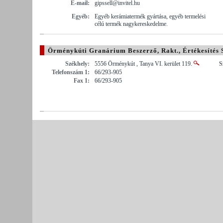
E-mail:
gipssell@invitel.hu
Egyéb:
Egyéb kerámiatermék gyártása, egyéb termelési
célú termék nagykereskedelme.
Örménykúti Granárium Beszerző, Rakt., Értékesítés 
Székhely:
5556 Örménykút , Tanya VI. kerület 119.
S
Telefonszám 1:
66/293-905
Fax 1:
66/293-905