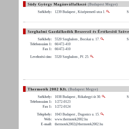
Südy György Magánvállalkozó
(Budapest Megye)
Székhely:
1239 Budapest , Középtemető utca 1.
S
Szeghalmi Gazdálkodók Beszerző és Értékesítő Szöve
Székhely:
5520 Szeghalom , Bocskai u. 17.
S
Telefonszám 1:
66/472-410
Fax 1:
66/472-410
Levelezési cím:
5520 Szeghalom , Pf. 25.
Thermoték 2002 Kft.
(Budapest Megye)
Székhely:
1038 Budapest , Rókahegyi út 30.
S
Telefonszám 1:
1/272-0123
Fax 1:
1/272-0124
Telephely:
1043 Budapest , Dugonics u. 15.
Web:
www.thermotek2002.hu
E-mail:
thermotek2002@thermotek2002.hu