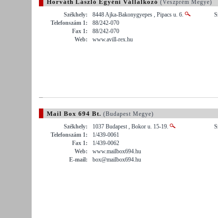
Horváth László Egyéni Vállalkozó
(Veszprém Megye)
Székhely:
8448 Ajka-Bakonygyepes , Pipacs u. 6.
S
Telefonszám 1:
88/242-070
Fax 1:
88/242-070
Web:
www.avill-rex.hu
Mail Box 694 Bt.
(Budapest Megye)
Székhely:
1037 Budapest , Bokor u. 15-19.
S
Telefonszám 1:
1/439-0061
Fax 1:
1/439-0062
Web:
www.mailbox694.hu
E-mail:
box@mailbox694.hu