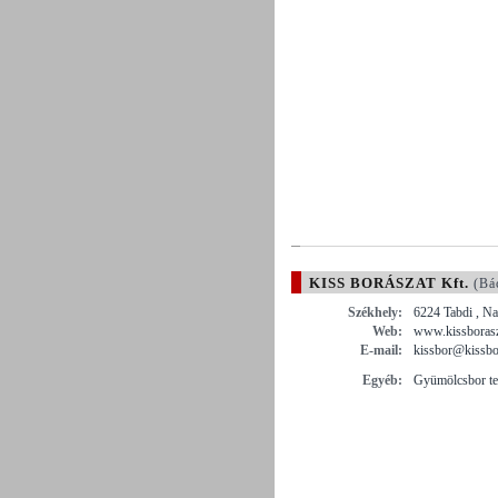
KISS BORÁSZAT Kft.
(Bá
Székhely:
6224 Tabdi , N
Web:
www.kissborasz
E-mail:
kissbor@kissbo
Egyéb:
Gyümölcsbor te