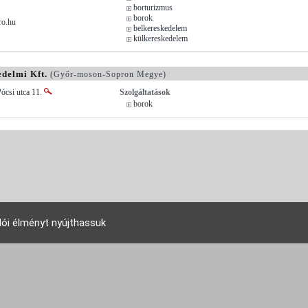
borturizmus
borok
ro.hu
belkereskedelem
külkereskedelem
delmi Kft.
(Győr-moson-Sopron Megye)
ócsi utca 11.
Szolgáltatások
borok
lói élményt nyújthassuk