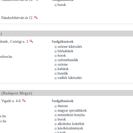
borok
 Nándorfehérvári út 12.
e)
domb , Csörögi u. 3.
Szolgáltatások
szörme kikészítés
bőrkabátok
borok
silver.hu
szőrmebundák
szörme
kabátok
bundák
vadbőr kikészítés
t
(Budapest Megye)
 Vigadó u. 4-6.
Szolgáltatások
étterem
magyar specialitások
nemzetközi konyha
s.hu
borok
s.hu
alkoholos koktélok
kávékészítmények
kávék