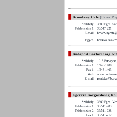
Broadway Cafe
(Heves Me
Székhely:
3300 Eger , Szé
Telefonszám 1:
36/517-221
E-mail:
broadwaycafe@f
Egyéb:
bornívó, teaker
Budapest Bortársaság Kft
Székhely:
1015 Budapest ,
Telefonszám 1:
1/248-1400
Fax 1:
1/248-1403
Web:
www.bortarsas
E-mail:
rendeles@borta
Egervin Borgazdaság Rt.
Székhely:
3300 Eger , Ver
Telefonszám 1:
36/511-203
Telefonszám 2:
36/511-228
Fax 1:
36/511-212