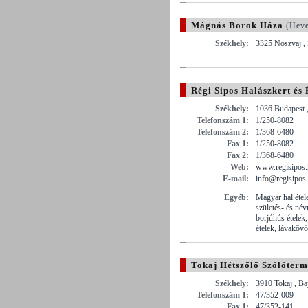
Mágnás Borok Háza
(Heve
Székhely:
3325 Noszvaj ,
Régi Sipos Halászkert és
Székhely:
1036 Budapest ,
Telefonszám 1:
1/250-8082
Telefonszám 2:
1/368-6480
Fax 1:
1/250-8082
Fax 2:
1/368-6480
Web:
www.regisipos
E-mail:
info@regisipos
Egyéb:
Magyar hal étele
születés- és névn
borjúhús ételek
ételek, lávakövö
Tokaj Hétszőlő Szőlőterme
Székhely:
3910 Tokaj , Ba
Telefonszám 1:
47/352-009
Fax 1:
47/352-141