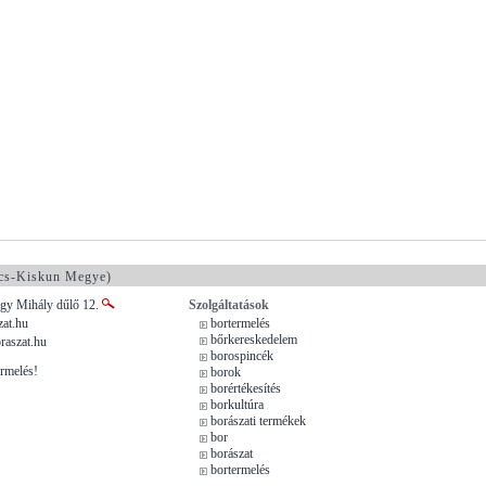
cs-Kiskun Megye)
agy Mihály dűlő 12.
Szolgáltatások
at.hu
bortermelés
bőrkereskedelem
raszat.hu
borospincék
rmelés!
borok
borértékesítés
borkultúra
borászati termékek
bor
borászat
bortermelés