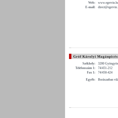
Web:
www.egervin.h
E-mail:
direct@egervin
Gróf Károlyi Magánpicész
Székhely:
3200 Gyöngyös 
Telefonszám 1:
74/451-212
Fax 1:
74/450-424
Egyéb:
Borászatban vil