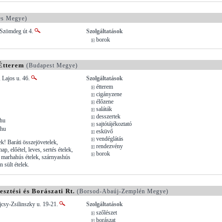
s Megye)
 Szömdeg út 4.
Szolgáltatások
borok
 Étterem
(Budapest Megye)
 Lajos u. 46.
Szolgáltatások
étterem
cigányzene
élőzene
saláták
desszertek
.hu
sajtótájékoztató
.hu
esküvő
vendéglátás
k! Baráti összejövetelek,
rendezvény
ap, előétel, leves, sertés ételek,
borok
, marhahús ételek, szárnyashús
n sült ételek.
sztési és Borászati Rt.
(Borsod-Abaúj-Zemplén Megye)
jcsy-Zsilinszky u. 19-21.
Szolgáltatások
szőlészet
borászat