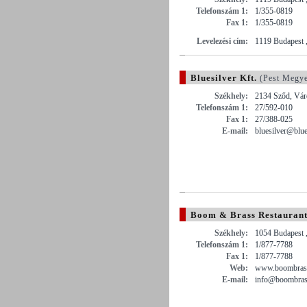
Telefonszám 1:
1/355-0819
Fax 1:
1/355-0819
Levelezési cím:
1119 Budapest ,
Bluesilver Kft.
(Pest Megy
Székhely:
2134 Sződ, Vár
Telefonszám 1:
27/592-010
Fax 1:
27/388-025
E-mail:
bluesilver@blue
Boom & Brass Restauran
Székhely:
1054 Budapest ,
Telefonszám 1:
1/877-7788
Fax 1:
1/877-7788
Web:
www.boombras
E-mail:
info@boombras