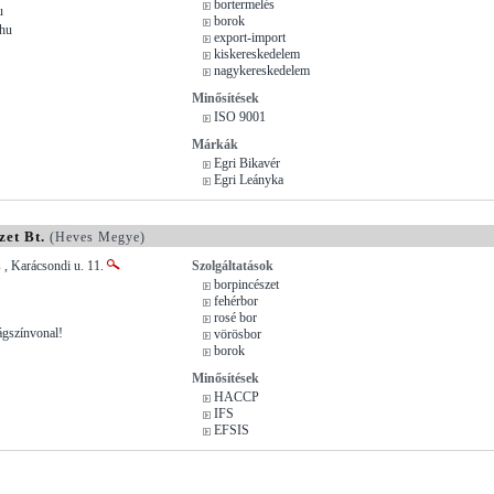
bortermelés
u
borok
.hu
export-import
kiskereskedelem
nagykereskedelem
Minősítések
ISO 9001
Márkák
Egri Bikavér
Egri Leányka
et Bt.
(Heves Megye)
, Karácsondi u. 11.
Szolgáltatások
borpincészet
fehérbor
rosé bor
ágszínvonal!
vörösbor
borok
Minősítések
HACCP
IFS
EFSIS