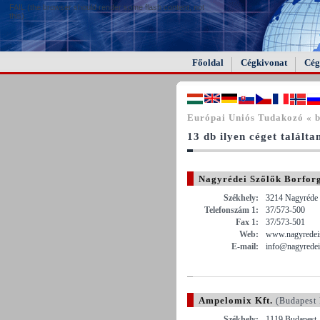
FAIL (the browser should render some flash content, not
this).
Főoldal
Cégkivonat
Cég
Európai Uniós Tudakozó « 
13 db ilyen céget találta
Nagyrédei Szőlők Borfor
Székhely:
3214 Nagyréde 
Telefonszám 1:
37/573-500
Fax 1:
37/573-501
Web:
www.nagyredei
E-mail:
info@nagyredei
Ampelomix Kft.
(Budapest
Székhely:
1119 Budapest ,