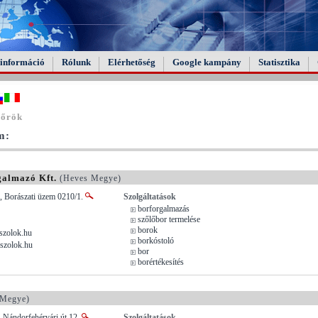
információ
Rólunk
Elérhetőség
Google kampány
Statisztika
bőrök
m:
galmazó Kft.
(Heves Megye)
, Borászati üzem 0210/1.
Szolgáltatások
borforgalmazás
szőlőbor termelése
borok
szolok.hu
borkóstoló
szolok.hu
bor
borértékesítés
 Megye)
 Nándorfehérvári út 12.
Szolgáltatások