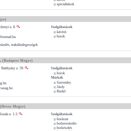
specialitások
gye)
chenyi u. 8.
Szolgáltatások
kávézó
borok
reemail.hu
eskedés, teakülönlegességek
.
(Budapest Megye)
 Batthyány u. 59.
Szolgáltatások
borok
Márkák
Szeremley
ag.hu
Jásdy
rsasag.hu
Riedel
(Heves Megye)
őszala u. 1-3.
Szolgáltatások
borászat
borkereskedés
borkészítés