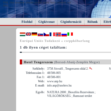
FAIL (the browser should render some flash content, not
this).
Főoldal
Cégkivonat
Céginformáció
Rólunk
Elér
Európai Uniós Tudakozó « cseppkőbarlang
1 db ilyen céget találtam:
Hotel Tengerszem
(Borsod-Abaúj-Zemplén Megye)
Székhely:
3758 Jósvafő , Tengerszem oldal 2.
S
Telefonszám 1:
48/506-005
Fax 1:
48/506-001
Web:
www.anp.hu
E-mail:
info.anp@axelero.hu
Egyéb:
NATURA 2000 ; Bioszféra Rezervátum ;
VILÁGÖRÖKSÉG ; Ramszari terület