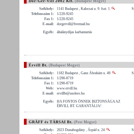
Dor-Ger-Vill 2002 Kft.
(Budapest Megye)
Székhely:
1141 Budapest , Kalocsai u. 9. fszt. 1.
S
Telefonszám 1:
1/220-9245
Fax 1:
1/220-9245
E-mail:
dorgervill@freemail.hu
Egyéb:
általánydíjas karbantartás
Érvill Bt.
(Budapest Megye)
Székhely:
1182 Budapest , Ganz Ábrahám u. 49.
S
Telefonszám 1:
1/290-8719
Fax 1:
1/290-8719
Web:
www.ervill.hu
E-mail:
ervillbt@axelero.hu
Egyéb:
HA FONTOS ÖNNEK BIZTONSÁGA AZ
ÉRVILL BT. GARANTÁLJA!
GRÄFF és TÁRSAI Bt.
(Pest Megye)
Székhely:
2023 Dunabogdány , Árpád u. 24.
S