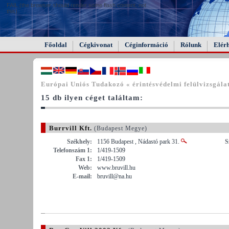
FAIL (the browser should render some flash content, not
this).
Főoldal
Cégkivonat
Céginformáció
Rólunk
Elér
Európai Uniós Tudakozó « érintésvédelmi felülvizsgála
15 db ilyen céget találtam:
Burrvill Kft.
(Budapest Megye)
Székhely:
1156 Budapest , Nádastó park 31.
S
Telefonszám 1:
1/419-1509
Fax 1:
1/419-1509
Web:
www.bruvill.hu
E-mail:
bruvill@na.hu