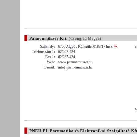
Pannonműszer Kft.
(Csongrád Megye)
Székhely:
6750 Algyő , Külterület 0188/17 hrsz.
S
Telefonszám 1:
62/267-424
Fax 1:
62/267-424
Web:
www.pannonmuszer.hu
E-mail:
info@pannonmuszer.hu
M
PNEU-EL Pneumatika és Elektronikai Szolgáltató Kft