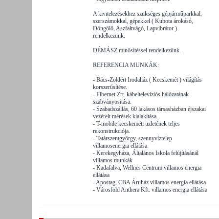
A kivitelezésekhez szükséges gépjárműparkkal,
szerszámokkal, gépekkel ( Kubota árokásó,
Döngölő, Aszfaltvágó, Lapvibrátor )
rendelkezünk.
DÉMÁSZ minősítéssel rendelkezünk.
REFERENCIA MUNKÁK:
- Bács-Zöldért Irodaház ( Kecskemét ) világítás
korszerűsítése.
- Fibernet Zrt. kábeltelevíziós hálózatának
szabványosítása.
- Szabadszállás, 60 lakásos társasházban éjszakai
vezérelt mérések kialakítása.
- T-mobile kecskeméti üzletének teljes
rekonstrukciója.
- Tatárszentgyörgy, szennyvíztelep
villamosenergia ellátása.
- Kerekegyháza, Általános Iskola felújításánál
villamos munkák
- Kadafalva, Wellnes Centrum villamos energia
ellátása
- Apostag, CBA Áruház villamos energia ellátása
- Városföld Anthera Kft. villamos energia ellátása