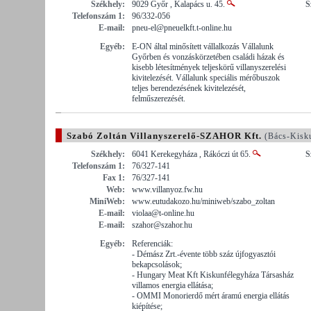
Székhely:
9029 Győr , Kalapács u. 45.
S
Telefonszám 1:
96/332-056
E-mail:
pneu-el@pneuelkft.t-online.hu
Egyéb:
E-ON által minősített vállalkozás Vállalunk
Győrben és vonzáskörzetében családi házak és
kisebb létesítmények teljeskörű villanyszerelési
kivitelezését. Vállalunk speciális mérőbuszok
teljes berendezésének kivitelezését,
felműszerezését.
Szabó Zoltán Villanyszerelő-SZAHOR Kft.
(Bács-Kisk
Székhely:
6041 Kerekegyháza , Rákóczi út 65.
S
Telefonszám 1:
76/327-141
Fax 1:
76/327-141
Web:
www.villanyoz.fw.hu
MiniWeb:
www.eutudakozo.hu/miniweb/szabo_zoltan
E-mail:
violaa@t-online.hu
E-mail:
szahor@szahor.hu
Egyéb:
Referenciák:
- Démász Zrt.-évente több száz újfogyasztói
bekapcsolások;
- Hungary Meat Kft Kiskunfélegyháza Társasház
villamos energia ellátása;
- OMMI Monorierdő mért áramú energia ellátás
kiépítése;