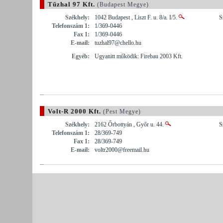
Tűzhal 97 Kft.
(Budapest Megye)
Székhely:
1042 Budapest , Liszt F. u. 8/a. I/5.
S
Telefonszám 1:
1/369-0446
Fax 1:
1/369-0446
E-mail:
tuzhal97@chello.hu
Egyéb:
Ugyanitt működik: Firebau 2003 Kft.
Volt-R 2000 Kft.
(Pest Megye)
Székhely:
2162 Őrbottyán , Győr u. 44.
S
Telefonszám 1:
28/369-749
Fax 1:
28/369-749
E-mail:
voltr2000@freemail.hu