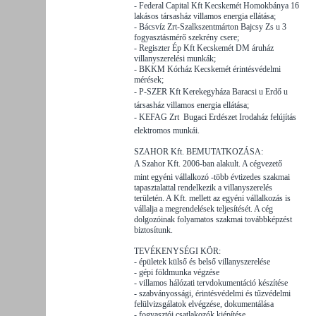
- Federal Capital Kft Kecskemét Homokbánya 16
lakásos társasház villamos energia ellátása;
- Bácsvíz Zrt-Szalkszentmárton Bajcsy Zs u 3
fogyasztásmérő szekrény csere;
- Regiszter Ép Kft Kecskemét DM áruház
villanyszerelési munkák;
- BKKM Kórház Kecskemét érintésvédelmi
mérések;
- P-SZER Kft Kerekegyháza Baracsi u Erdő u
társasház villamos energia ellátása;
- KEFAG Zrt  Bugaci Erdészet Irodaház felújítás
elektromos munkái.
SZAHOR Kft. BEMUTATKOZÁSA:
A Szahor Kft. 2006-ban alakult. A cégvezető 
mint egyéni vállalkozó -több évtizedes szakmai
tapasztalattal rendelkezik a villanyszerelés
területén. A Kft. mellett az egyéni vállalkozás is
vállalja a megrendelések teljesítését. A cég
dolgozóinak folyamatos szakmai továbbképzést
biztosítunk.
TEVÉKENYSÉGI KÖR:
- épületek külső és belső villanyszerelése
- gépi földmunka végzése
- villamos hálózati tervdokumentáció készítése
- szabványossági, érintésvédelmi és tűzvédelmi
felülvizsgálatok elvégzése, dokumentálása
- fogyasztói csatlakozók kiépítése