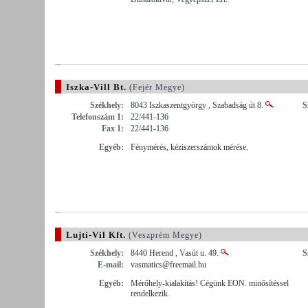
Iszka-Vill Bt.
(Fejér Megye)
Székhely:
8043 Iszkaszentgyörgy , Szabadság út 8.
S
Telefonszám 1:
22/441-136
Fax 1:
22/441-136
Egyéb:
Fénymérés, kéziszerszámok mérése.
Lujti-Vil Kft.
(Veszprém Megye)
Székhely:
8440 Herend , Vasút u. 49.
S
E-mail:
vasmatics@freemail.hu
Egyéb:
Mérőhely-kialakítás! Cégünk EON. minősítéssel
rendelkezik.