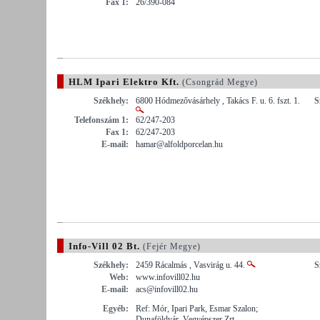
Fax 1:
26/390-084
HLM Ipari Elektro Kft.
(Csongrád Megye)
Székhely:
6800 Hódmezővásárhely , Takács F. u. 6. fszt. 1.
S
Telefonszám 1:
62/247-203
Fax 1:
62/247-203
E-mail:
hamar@alfoldporcelan.hu
Info-Vill 02 Bt.
(Fejér Megye)
Székhely:
2459 Rácalmás , Vasvirág u. 44.
S
Web:
www.infovill02.hu
E-mail:
acs@infovill02.hu
Egyéb:
Ref: Mór, Ipari Park, Esmar Szalon;
Dunaföldvár, Vegyépszer Zrt.