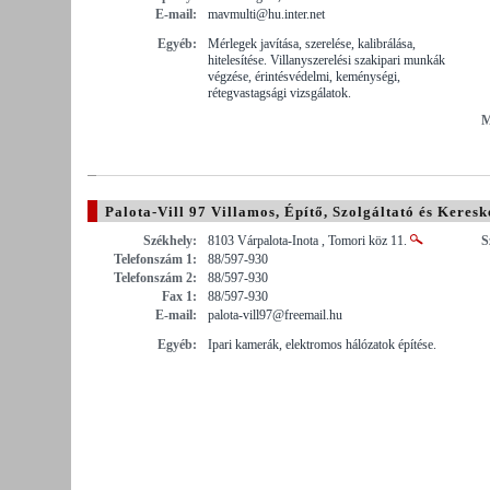
E-mail:
mavmulti@hu.inter.net
Egyéb:
Mérlegek javítása, szerelése, kalibrálása,
hitelesítése. Villanyszerelési szakipari munkák
végzése, érintésvédelmi, keménységi,
rétegvastagsági vizsgálatok.
M
Palota-Vill 97 Villamos, Építő, Szolgáltató és Keresk
Székhely:
8103 Várpalota-Inota , Tomori köz 11.
S
Telefonszám 1:
88/597-930
Telefonszám 2:
88/597-930
Fax 1:
88/597-930
E-mail:
palota-vill97@freemail.hu
Egyéb:
Ipari kamerák, elektromos hálózatok építése.