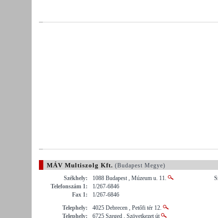
MÁV Multiszolg Kft.
(Budapest Megye)
Székhely:
1088 Budapest , Múzeum u. 11.
S
Telefonszám 1:
1/267-6846
Fax 1:
1/267-6846
Telephely:
4025 Debrecen , Petőfi tér 12.
Telephely:
6725 Szeged , Szövetkezet út