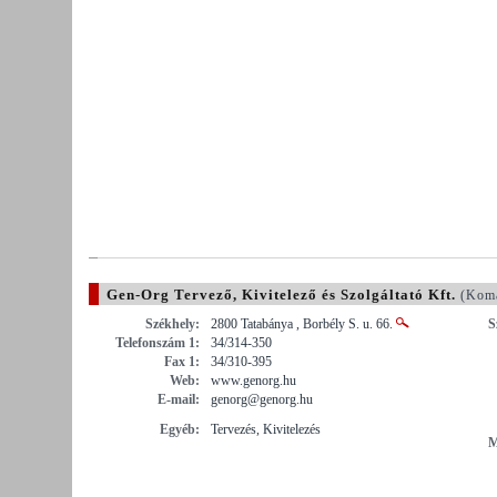
Gen-Org Tervező, Kivitelező és Szolgáltató Kft.
(Komá
Székhely:
2800 Tatabánya , Borbély S. u. 66.
S
Telefonszám 1:
34/314-350
Fax 1:
34/310-395
Web:
www.genorg.hu
E-mail:
genorg@genorg.hu
Egyéb:
Tervezés, Kivitelezés
M