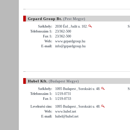
Gepard Group Bt.
(Pest Megye)
Székhely:
2030 Érd , Judit u. 102.
S
Telefonszám 1:
23/362-500
Fax 1:
23/362-500
Web:
www.gepardgroup.hu
E-mail:
info@gepardgroup.hu
Hubel Kft.
(Budapest Megye)
Székhely:
1095 Budapest , Soroksári u. 48.
S
Telefonszám 1:
1/219-0731
Fax 1:
1/219-0733
Levelezési cím:
1095 Budapest , Soroksári u. 48.
Web:
www.hubel.net
E-mail:
hubel@hubel.net