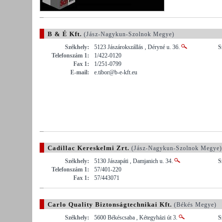
B & É Kft.
(Jász-Nagykun-Szolnok Megye)
Székhely:
5123 Jászárokszállás , Déryné u. 36.
S
Telefonszám 1:
1/422-0120
Fax 1:
1/251-0799
E-mail:
e.tibor@b-e-kft.eu
Cadillac Kereskelmi Zrt.
(Jász-Nagykun-Szolnok Megye)
Székhely:
5130 Jászapáti , Damjanich u. 34.
S
Telefonszám 1:
57/401-220
Fax 1:
57/443071
Carlo Quality Biztonságtechnikai Kft.
(Békés Megye)
Székhely:
5600 Békéscsaba , Kétegyházi út 3.
S