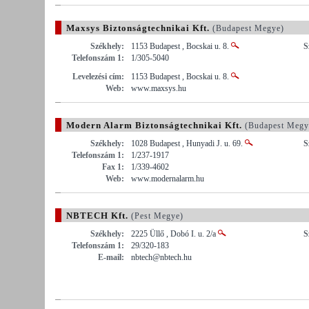
Maxsys Biztonságtechnikai Kft.
(Budapest Megye)
Székhely:
1153 Budapest , Bocskai u. 8.
S
Telefonszám 1:
1/305-5040
Levelezési cím:
1153 Budapest , Bocskai u. 8.
Web:
www.maxsys.hu
Modern Alarm Biztonságtechnikai Kft.
(Budapest Megy
Székhely:
1028 Budapest , Hunyadi J. u. 69.
S
Telefonszám 1:
1/237-1917
Fax 1:
1/339-4602
Web:
www.modernalarm.hu
NBTECH Kft.
(Pest Megye)
Székhely:
2225 Üllő , Dobó I. u. 2/a
S
Telefonszám 1:
29/320-183
E-mail:
nbtech@nbtech.hu