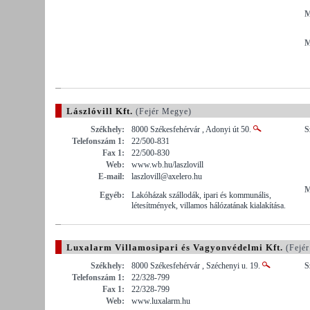
M
M
Lászlóvill Kft.
(Fejér Megye)
Székhely:
8000 Székesfehérvár , Adonyi út 50.
S
Telefonszám 1:
22/500-831
Fax 1:
22/500-830
Web:
www.wb.hu/laszlovill
E-mail:
laszlovill@axelero.hu
M
Egyéb:
Lakóházak szállodák, ipari és kommunális,
létesítmények, villamos hálózatának kialakítása.
Luxalarm Villamosipari és Vagyonvédelmi Kft.
(Fejé
Székhely:
8000 Székesfehérvár , Széchenyi u. 19.
S
Telefonszám 1:
22/328-799
Fax 1:
22/328-799
Web:
www.luxalarm.hu