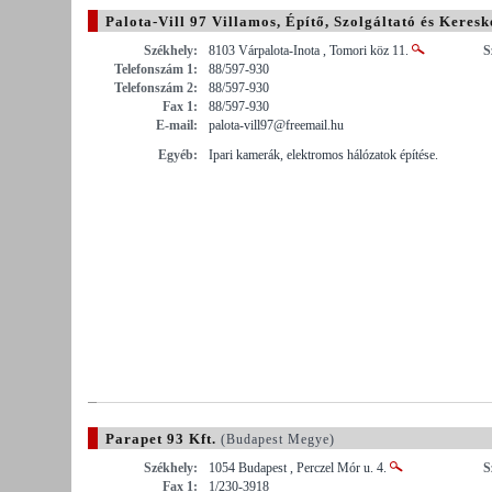
Palota-Vill 97 Villamos, Építő, Szolgáltató és Keresk
Székhely:
8103 Várpalota-Inota , Tomori köz 11.
S
Telefonszám 1:
88/597-930
Telefonszám 2:
88/597-930
Fax 1:
88/597-930
E-mail:
palota-vill97@freemail.hu
Egyéb:
Ipari kamerák, elektromos hálózatok építése.
Parapet 93 Kft.
(Budapest Megye)
Székhely:
1054 Budapest , Perczel Mór u. 4.
S
Fax 1:
1/230-3918