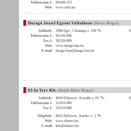
Telefonszám 1:
66/448-153
Web:
www.carlo.hu
Daragó József Egyéni Vállalkozó
(Heves Megye)
Székhely:
3300 Eger , Cifrakapu u. 158.
S
Telefonszám 1:
36/326-080
Fax 1:
36/326-080
Web:
www.darago-bau.hu
E-mail:
darago-bau@darago-bau.hu
El-In Terv Kft.
(Hajdú-Bihar Megye)
Székhely:
4030 Debrecen , Komális u. 61.
S
Telefonszám 1:
52/419-080
Fax 1:
52/419-080
Telephely:
4032 Debrecen , Kartács u. 2.
Web:
www.elinterv.hu
E-mail:
info@elinterv.hu