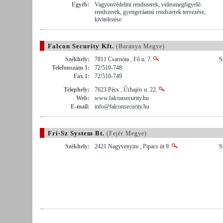
Egyéb:
Vagyonvédelmi rendszerek, videomegfigyelő
rendszerek, gyengeráamú rendszerek tervezése,
kivitelezése.
Falcon Security Kft.
(Baranya Megye)
Székhely:
7811 Csarnóta , Fő u. 7.
S
Telefonszám 1:
72/510-748
Fax 1:
72/510-749
Telephely:
7623 Pécs , Űrhajós u. 22.
Web:
www.falconsecurity.hu
E-mail:
info@falconsecurity.hu
Fri-Sz System Bt.
(Fejér Megye)
Székhely:
2421 Nagyvenyim , Pipacs út 9.
S