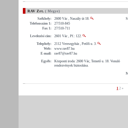
RAV Zrt.
( Megye)
Székhely:
2600 Vác , Naszály út 18.
S
Telefonszám 1:
27/510-845
Fax 1:
27/510-711
Levelezési cím:
2601 Vác , Pf.: 122.
Telephely:
2112 Veresegyház , Petőfi u. 3.
Web:
www.rav87.hu
E-mail:
rav87@rav87.hu
Egyéb:
Központi iroda: 2600 Vác, Temető u. 18. Vonuló
rendezvények biztosítása.
M
1
2
»