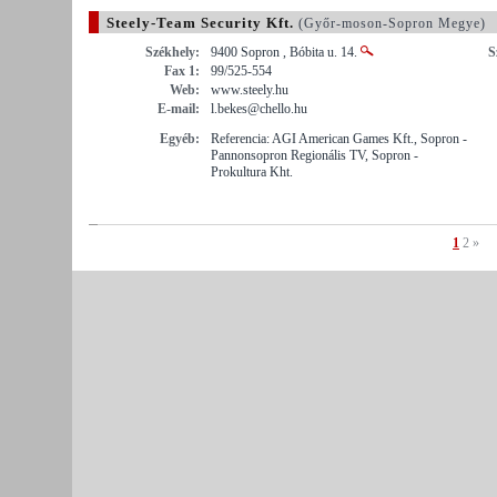
Steely-Team Security Kft.
(Győr-moson-Sopron Megye)
Székhely:
9400 Sopron , Bóbita u. 14.
S
Fax 1:
99/525-554
Web:
www.steely.hu
E-mail:
l.bekes@chello.hu
Egyéb:
Referencia: AGI American Games Kft., Sopron -
Pannonsopron Regionális TV, Sopron -
Prokultura Kht.
1
2
»