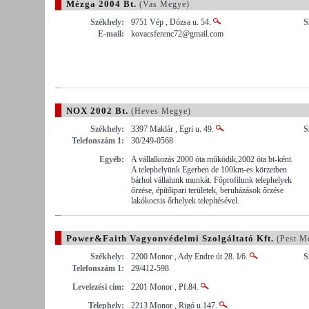
Mézga 2004 Bt.
(Vas Megye)
Székhely:
9751 Vép , Dózsa u. 54.
S
E-mail:
kovacsferenc72@gmail.com
NOX 2002 Bt.
(Heves Megye)
Székhely:
3397 Maklár , Egri u. 49.
S
Telefonszám 1:
30/249-0568
Egyéb:
A vállalkozás 2000 óta működik,2002 óta bt-ként.
A telephelyünk Egerben de 100km-es körzetben
bárhol vállalunk munkát. Főprofilunk telephelyek
őrzése, építőipari területek, beruházások őrzése
lakókocsis őrhelyek telepítésével.
Power&Faith Vagyonvédelmi Szolgáltató Kft.
(Pest M
Székhely:
2200 Monor , Ady Endre út 28. I/6.
S
Telefonszám 1:
29/412-598
Levelezési cím:
2201 Monor , Pf.84.
Telephely:
2213 Monor , Rigó u.147.