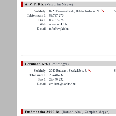
A. V. P. Kft.
(Veszprém Megye)
Székhely:
8220 Balatonalmádi , Balatonfűzfői út 71.
S
Telefonszám 1:
88/787-276
Fax 1:
88/787-276
Web:
www.avpkft.hu
E-mail:
info@avpkft.hu
Cerubián Kft.
(Pest Megye)
Székhely:
2040 Budaörs , Szarkaláb u. 8.
S
Telefonszám 1:
23/440-232
Fax 1:
23/440-232
E-mail:
cerubian@t-online.hu
Futómacska 2000 Bt.
(Borsod-Abaúj-Zemplén Megye)