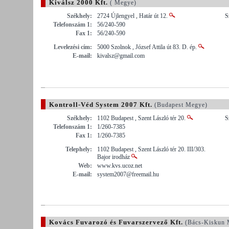
Kiválsz 2000 Kft.
( Megye)
Székhely:
2724 Újlengyel , Határ út 12.
S
Telefonszám 1:
56/240-590
Fax 1:
56/240-590
Levelezési cím:
5000 Szolnok , József Attila út 83. D. ép.
E-mail:
kivalsz@gmail.com
Kontroll-Véd System 2007 Kft.
(Budapest Megye)
Székhely:
1102 Budapest , Szent László tér 20.
S
Telefonszám 1:
1/260-7385
Fax 1:
1/260-7385
Telephely:
1102 Budapest , Szent László tér 20. III/303.
Bajor irodház
Web:
www.kvs.ucoz.net
E-mail:
system2007@freemail.hu
Kovács Fuvarozó és Fuvarszervező Kft.
(Bács-Kiskun 