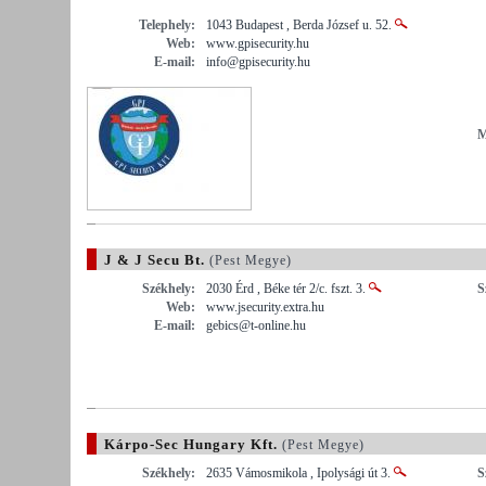
Telephely:
1043 Budapest , Berda József u. 52.
Web:
www.gpisecurity.hu
E-mail:
info@gpisecurity.hu
M
J & J Secu Bt.
(Pest Megye)
Székhely:
2030 Érd , Béke tér 2/c. fszt. 3.
S
Web:
www.jsecurity.extra.hu
E-mail:
gebics@t-online.hu
Kárpo-Sec Hungary Kft.
(Pest Megye)
Székhely:
2635 Vámosmikola , Ipolysági út 3.
S