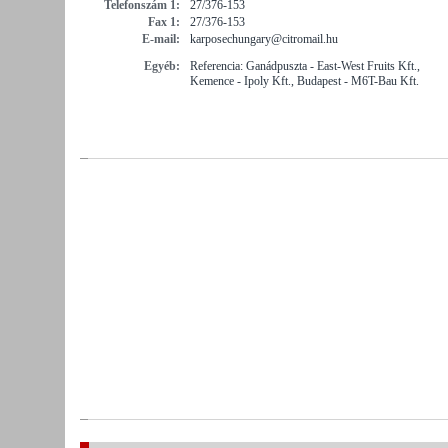
Telefonszám 1:
27/376-153
Fax 1:
27/376-153
E-mail:
karposechungary@citromail.hu
Egyéb:
Referencia: Ganádpuszta - East-West Fruits Kft.,
Kemence - Ipoly Kft., Budapest - M6T-Bau Kft.