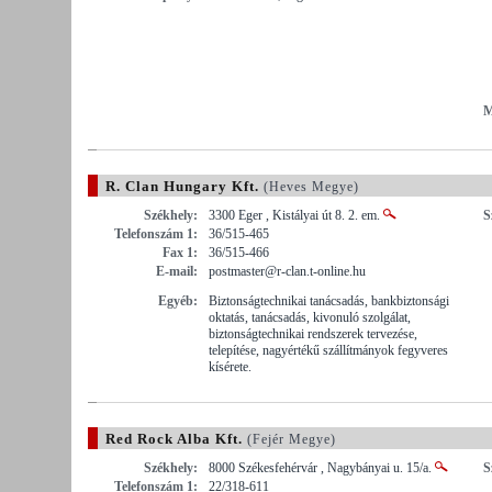
M
R. Clan Hungary Kft.
(Heves Megye)
Székhely:
3300 Eger , Kistályai út 8. 2. em.
S
Telefonszám 1:
36/515-465
Fax 1:
36/515-466
E-mail:
postmaster@r-clan.t-online.hu
Egyéb:
Biztonságtechnikai tanácsadás, bankbiztonsági
oktatás, tanácsadás, kivonuló szolgálat,
biztonságtechnikai rendszerek tervezése,
telepítése, nagyértékű szállítmányok fegyveres
kísérete.
Red Rock Alba Kft.
(Fejér Megye)
Székhely:
8000 Székesfehérvár , Nagybányai u. 15/a.
S
Telefonszám 1:
22/318-611