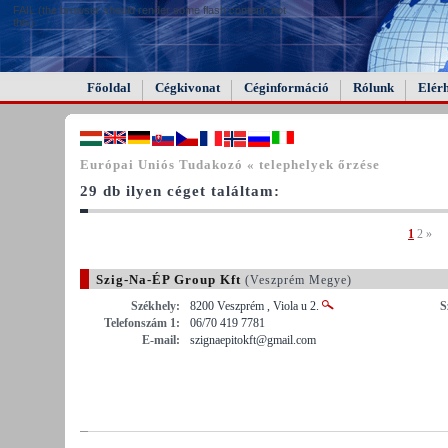
FAIL (the browser should render some flash content, not
this).
Főoldal
Cégkivonat
Céginformáció
Rólunk
Elér
Európai Uniós Tudakozó « telephelyek őrzése
29 db ilyen céget találtam:
1
2
»
Szig-Na-ÉP Group Kft
(Veszprém Megye)
Székhely:
8200 Veszprém , Viola u 2.
S
Telefonszám 1:
06/70 419 7781
E-mail:
szignaepitokft@gmail.com