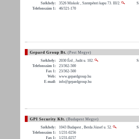
Székhely:
3526 Miskolc , Szentpéteri kapu 73. III/2.
S
Telefonszám 1:
46/321-170
Gepard Group Bt.
(Pest Megye)
Székhely:
2030 Érd , Judit u. 102.
S
Telefonszám 1:
23/362-500
Fax 1:
23/362-500
Web:
www.gepardgroup.hu
E-mail:
info@gepardgroup.hu
GPI Security Kft.
(Budapest Megye)
Székhely:
1043 Budapest , Berda József u. 52.
S
Telefonszám 1:
1/231-0256
Fax 1:
1/231-0257