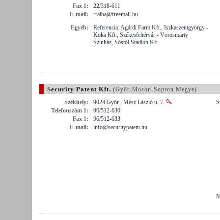
Fax 1:
22/318-611
E-mail:
rralba@freemail.hu
Egyéb:
Referencia: Agárdi Farm Kft., Iszkaszentgyörgy -
Köka Kft., Székesfehérvár - Vörösmarty
Színház, Sóstói Stadion Kft.
Security Patent Kft.
(Győr-Moson-Sopron Megye)
Székhely:
9024 Győr , Mész László u. 7.
S
Telefonszám 1:
96/512-630
Fax 1:
96/512-633
E-mail:
info@securitypatent.hu
M