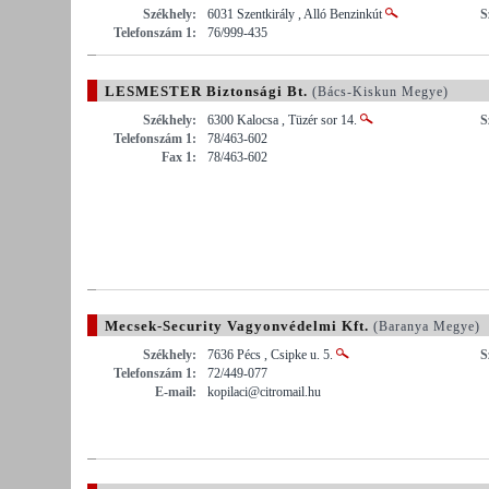
Székhely:
6031 Szentkirály , Alló Benzinkút
S
Telefonszám 1:
76/999-435
LESMESTER Biztonsági Bt.
(Bács-Kiskun Megye)
Székhely:
6300 Kalocsa , Tüzér sor 14.
S
Telefonszám 1:
78/463-602
Fax 1:
78/463-602
Mecsek-Security Vagyonvédelmi Kft.
(Baranya Megye)
Székhely:
7636 Pécs , Csipke u. 5.
S
Telefonszám 1:
72/449-077
E-mail:
kopilaci@citromail.hu