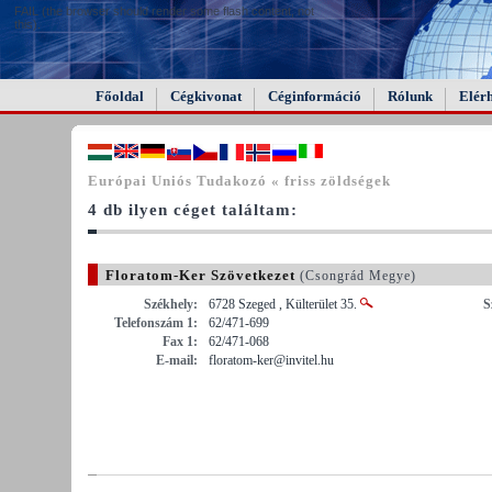
FAIL (the browser should render some flash content, not
this).
Főoldal
Cégkivonat
Céginformáció
Rólunk
Elér
Európai Uniós Tudakozó « friss zöldségek
4 db ilyen céget találtam:
Floratom-Ker Szövetkezet
(Csongrád Megye)
Székhely:
6728 Szeged , Külterület 35.
S
Telefonszám 1:
62/471-699
Fax 1:
62/471-068
E-mail:
floratom-ker@invitel.hu