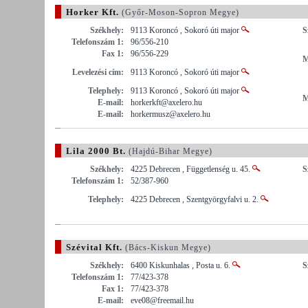
Horker Kft.
(Győr-Moson-Sopron Megye)
Székhely:
9113 Koroncó , Sokoró úti major
S
Telefonszám 1:
96/556-210
Fax 1:
96/556-229
M
Levelezési cím:
9113 Koroncó , Sokoró úti major
Telephely:
9113 Koroncó , Sokoró úti major
M
E-mail:
horkerkft@axelero.hu
E-mail:
horkermusz@axelero.hu
Lila 2000 Bt.
(Hajdú-Bihar Megye)
Székhely:
4225 Debrecen , Függetlenség u. 45.
S
Telefonszám 1:
52/387-960
Telephely:
4225 Debrecen , Szentgyörgyfalvi u. 2.
Szévital Kft.
(Bács-Kiskun Megye)
Székhely:
6400 Kiskunhalas , Posta u. 6.
S
Telefonszám 1:
77/423-378
Fax 1:
77/423-378
E-mail:
eve08@freemail.hu