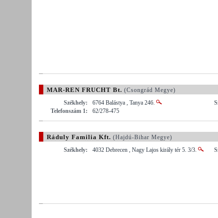
MAR-REN FRUCHT Bt.
(Csongrád Megye)
Székhely:
6764 Balástya , Tanya 246.
S
Telefonszám 1:
62/278-475
Ráduly Familia Kft.
(Hajdú-Bihar Megye)
Székhely:
4032 Debrecen , Nagy Lajos király tér 5. 3/3.
S