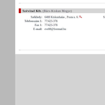
Szévital Kft.
(Bács-Kiskun Megye)
Székhely:
6400 Kiskunhalas , Posta u. 6.
S
Telefonszám 1:
77/423-378
Fax 1:
77/423-378
E-mail:
eve08@freemail.hu