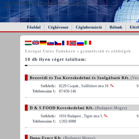
FAIL (the browser should render some flash content, not
this).
Főoldal
Cégkivonat
Céginformáció
Rólunk
Elér
Európai Uniós Tudakozó « gyümölcsök és zöldségek
10 db ilyen céget találtam:
Bezerédi és Tsa Kereskedelmi és Szolgáltató Kft.
(Ves
Székhely:
8229 Csopak , Szőlőskert utca 19.
S
Telefonszám 1:
87/456-146
D & S FOOD Kereskedelmi Kft.
(Budapest Megye)
Székhely:
1016 Budapest , Tigris utca 5.
S
Telefonszám 1:
1/202-6988
Duna-Fruct Kft.
(Budapest Megye)