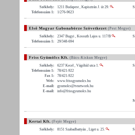
Székhely:
1211 Budapest , Kapisztrán J. út 29.
S
Telefonszám 1:
1/276-9623
Első Magyar Gabonabörze Szövetkezet
(Pest Megye)
Székhely:
2347 Bugyi , Kossuth Lajos u. 117/B
S
Telefonszám 1:
29/348-694
Friss Gyümölcs Kft.
(Bács-Kiskun Megye)
Székhely:
6237 Kecel , Vágóhíd utca 1.
S
Telefonszám 1:
78/421-922
Fax 1:
78/421-922
Web:
www.frissgyumolcs.hu
E-mail:
gyumolcs@tvnetwork.hu
E-mail:
info@frissgyumolcs.hu
M
Kertai Kft.
(Fejér Megye)
Székhely:
8151 Szabadbattyán , Liget u. 25.
S