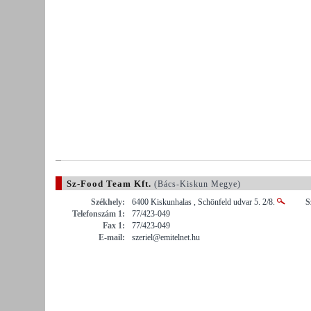
Sz-Food Team Kft.
(Bács-Kiskun Megye)
Székhely:
6400 Kiskunhalas , Schönfeld udvar 5. 2/8.
S
Telefonszám 1:
77/423-049
Fax 1:
77/423-049
E-mail:
szeriel@emitelnet.hu