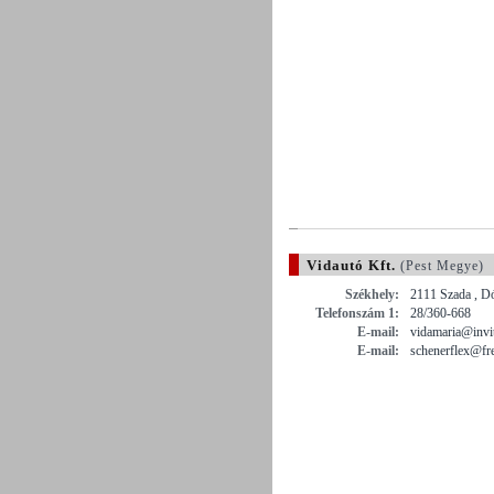
Vidautó Kft.
(Pest Megye)
Székhely:
2111 Szada , D
Telefonszám 1:
28/360-668
E-mail:
vidamaria@invit
E-mail:
schenerflex@fr