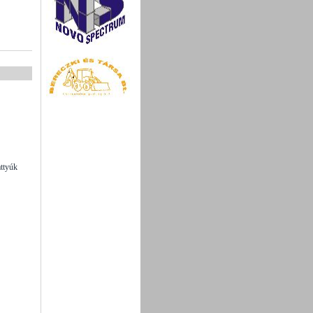
attyúk