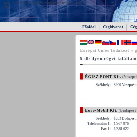
FAIL (the browser should render some flash content, not
this).
Főoldal
Cégkivonat
Cég
Európai Uniós Tudakozó « g
9 db ilyen céget találtam
ÉGISZ PONT Kft.
(Veszpr
Székhely:
8200 Veszprém 
Euro-Mobil Kft.
(Budapest
Székhely:
1033 Budapest 
Telefonszám 1:
1/367-976
Fax 1:
1/388-622