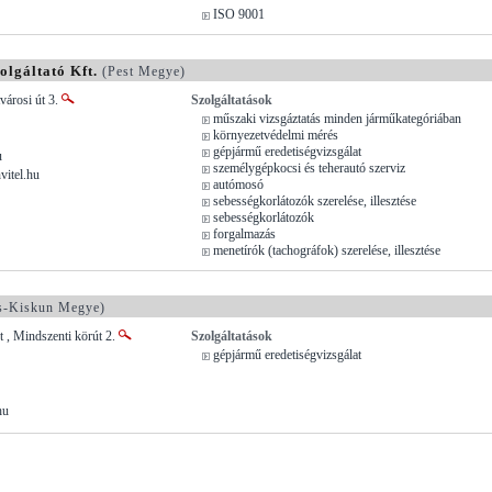
ISO 9001
lgáltató Kft.
(Pest Megye)
városi út 3.
Szolgáltatások
műszaki vizsgáztatás minden járműkategóriában
környezetvédelmi mérés
gépjármű eredetiségvizsgálat
u
személygépkocsi és teherautó szerviz
vitel.hu
autómosó
sebességkorlátozók szerelése, illesztése
sebességkorlátozók
forgalmazás
menetírók (tachográfok) szerelése, illesztése
s-Kiskun Megye)
 , Mindszenti körút 2.
Szolgáltatások
gépjármű eredetiségvizsgálat
hu