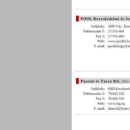
POOL Kereskedelmi és Szo
Székhely:
2600 Vác , Kert
Telefonszám 1:
27/316-404
Fax 1:
27/316-404
Web:
www.poolkft.h
E-mail:
poolkftnagy@in
Pusztai és Társa Kft.
(Bác
Székhely:
6000 Kecskemét
Telefonszám 1:
76/442-536
Fax 1:
76/442-536
Web:
www.thg.hu
E-mail:
takacsd@trans.