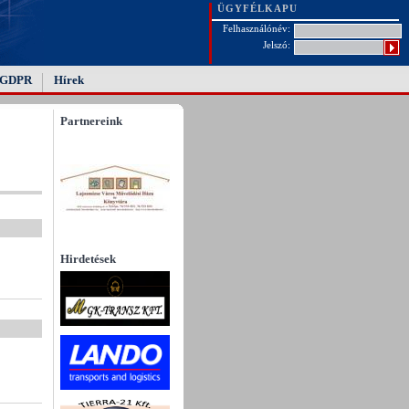
ÜGYFÉLKAPU
Felhasználónév:
Jelszó:
GDPR
Hírek
Partnereink
Hirdetések