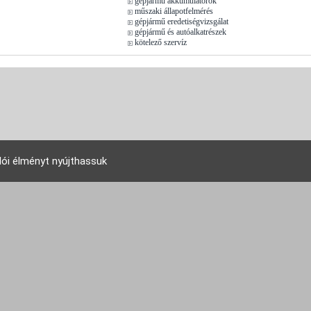
gépjármű akkumulátorok
műszaki állapotfelmérés
gépjármű eredetiségvizsgálat
gépjármű és autóalkatrészek
kötelező szervíz
lói élményt nyújthassuk
EU Tudakozó Kft. 2007 © - All rights reserved!