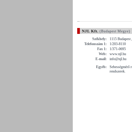
NJL Kft.
(Budapest Megye)
Székhely:
1115 Budapest ,
Telefonszám 1:
1/203-8110
Fax 1:
1/371-0695
Web:
www.njl.hu
E-mail:
info@njl.hu
Egyéb:
Sebességmérő re
rendszerek.