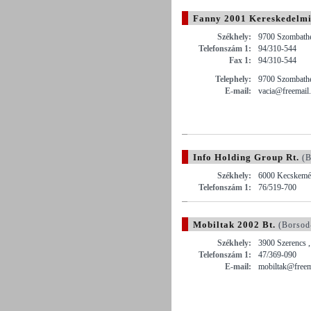
Fanny 2001 Kereskedelmi 
Székhely:
9700 Szombathe
Telefonszám 1:
94/310-544
Fax 1:
94/310-544
Telephely:
9700 Szombathe
E-mail:
vacia@freemail
Info Holding Group Rt.
(B
Székhely:
6000 Kecskemét 
Telefonszám 1:
76/519-700
Mobiltak 2002 Bt.
(Borsod
Székhely:
3900 Szerencs ,
Telefonszám 1:
47/369-090
E-mail:
mobiltak@freem