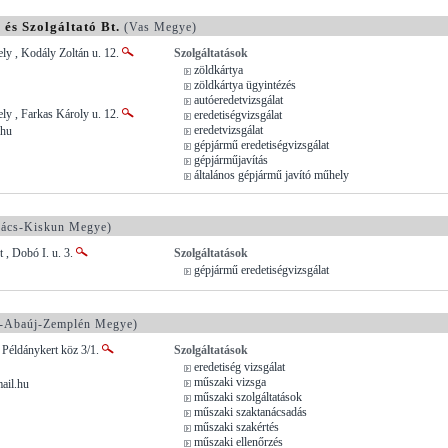
és Szolgáltató Bt.
(Vas Megye)
ly , Kodály Zoltán u. 12.
Szolgáltatások
zöldkártya
zöldkártya ügyintézés
autóeredetvizsgálat
ly , Farkas Károly u. 12.
eredetiségvizsgálat
eredetvizsgálat
.hu
gépjármű eredetiségvizsgálat
gépjárműjavítás
általános gépjármű javító műhely
ács-Kiskun Megye)
, Dobó I. u. 3.
Szolgáltatások
gépjármű eredetiségvizsgálat
-Abaúj-Zemplén Megye)
 Példánykert köz 3/1.
Szolgáltatások
eredetiség vizsgálat
műszaki vizsga
ail.hu
műszaki szolgáltatások
műszaki szaktanácsadás
műszaki szakértés
műszaki ellenőrzés