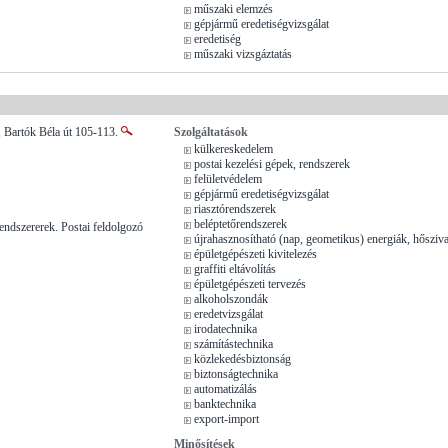
műszaki elemzés
gépjármű eredetiségvizsgálat
eredetiség
műszaki vizsgáztatás
 Bartók Béla út 105-113.
Szolgáltatások
külkereskedelem
postai kezelési gépek, rendszerek
felületvédelem
gépjármű eredetiségvizsgálat
riasztórendszerek
beléptetőrendszerek
ndszererek. Postai feldolgozó
újrahasznosítható (nap, geometikus) energiák, hősziv
épületgépészeti kivitelezés
graffiti eltávolítás
épületgépészeti tervezés
alkoholszondák
eredetvizsgálat
irodatechnika
számítástechnika
közlekedésbiztonság
biztonságtechnika
automatizálás
banktechnika
export-import
Minősítések