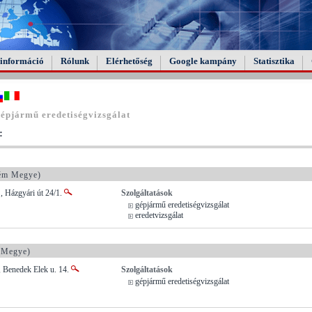
információ
Rólunk
Elérhetőség
Google kampány
Statisztika
épjármű eredetiségvizsgálat
:
ém Megye)
, Házgyári út 24/1.
Szolgáltatások
gépjármű eredetiségvizsgálat
eredetvizsgálat
 Megye)
, Benedek Elek u. 14.
Szolgáltatások
gépjármű eredetiségvizsgálat