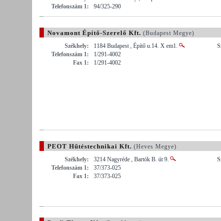
Telefonszám 1:
94/325-290
Novamont Építő-Szerelő Kft.
(Budapest Megye)
Székhely:
1184 Budapest , Építő u.14. X em1.
S
Telefonszám 1:
1/291-4002
Fax 1:
1/291-4002
PEOT Hűtéstechnikai Kft.
(Heves Megye)
Székhely:
3214 Nagyréde , Bartók B. út 9.
S
Telefonszám 1:
37/373-025
Fax 1:
37/373-025