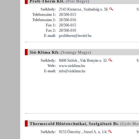
Profi-Therm Kft.
(Pest Megye)
Székhely:
2143 Kistarcsa , Szabadság u. 56.
S
Telefonszám 1:
28/506-015
Telefonszám 2:
28/506-016
Fax 1:
28/506-015
Fax 2:
28/506-016
E-mail:
profitherm@invitel.hu
Sió-Klíma Kft.
(Somogy Megye)
Székhely:
8600 Siófok , Vak Bottyán u. 32.
S
Web:
www.sioklima.hu
E-mail:
info@sioklima.hu
Thermocold Hűtéstechnikai, Szolgáltató Bt.
(Győr-Mos
Székhely:
9153 Öttevény , József A. u. 1/4.
S