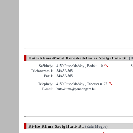
Hűtő-Klíma-Mobil Kereskedelmi és Szolgáltató Bt.
(H
Székhely:
4150 Püspökladány , Bodó u. 10.
S
Telefonszám 1:
54/452-565
Fax 1:
54/452-565
Telephely:
4150 Püspökladány , Táncsics u. 27.
E-mail:
huto-klima@pannongsm.hu
Ki-Ho Klíma Szolgáltató Bt.
(Zala Megye)