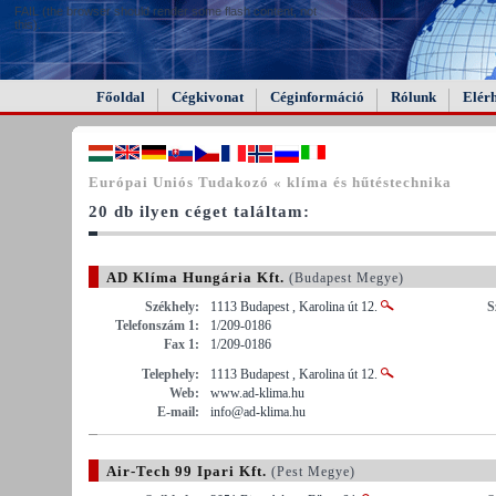
FAIL (the browser should render some flash content, not
this).
Főoldal
Cégkivonat
Céginformáció
Rólunk
Elér
Európai Uniós Tudakozó « klíma és hűtéstechnika
20 db ilyen céget találtam:
AD Klíma Hungária Kft.
(Budapest Megye)
Székhely:
1113 Budapest , Karolina út 12.
S
Telefonszám 1:
1/209-0186
Fax 1:
1/209-0186
Telephely:
1113 Budapest , Karolina út 12.
Web:
www.ad-klima.hu
E-mail:
info@ad-klima.hu
Air-Tech 99 Ipari Kft.
(Pest Megye)