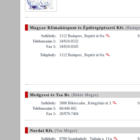
Magyar Klímaközpont és Épületgépészeti Kft.
(Budape
Székhely:
1112 Budapest , Reptéri út 6/a.
S
Telefonszám 1:
34/610-0532
Fax 1:
34/610-0345
Telephely:
1112 Budapest , Reptéri út 6/a.
Medgyesi és Tsa Bt.
(Békés Megye)
Székhely:
5600 Békéscsaba , Kétegyházi út 3.
S
Telefonszám 1:
66/446-602
Fax 1:
20/979-7404
Nardai Kft.
(Vas Megye)
Székhely:
9700 Szombathely , Tulipán u. 11/a.
S