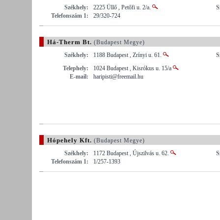
Székhely:
2225 Üllő , Petőfi u. 2/a.
S
Telefonszám 1:
29/320-724
Há-Therm Bt.
(Budapest Megye)
Székhely:
1188 Budapest , Zrínyi u. 61.
S
Telephely:
1024 Budapest , Kisrókus u. 15/a
E-mail:
haripisti@freemail.hu
Hópehely Kft.
(Budapest Megye)
Székhely:
1172 Budapest , Újszilvás u. 62.
S
Telefonszám 1:
1/257-1393