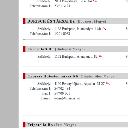
Székhely:
2051 Biatorbágy , Fő u . 64.
S
Telefonszám 1:
23/311-175
DURISCH ÉS TÁRSAI Bt.
(Budapest Megye)
Székhely:
1188 Budapest , Kisfaludy u. 14/b.
S
Telefonszám 1:
1/291-8033
Euro-Flott Bt.
(Budapest Megye)
Székhely:
1172 Budapest , Aranykút u. 82.
S
Express Hűtéstechnikai Kft.
(Hajdú-Bihar Megye)
Székhely:
4100 Berettyóújfalu , Árpád u. 25-27.
S
Telefonszám 1:
54/402-434
Fax 1:
54/400-601
E-mail:
totem@hu.inter.net
Frigotella Bt.
(Pest Megye)