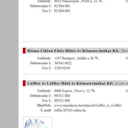
Székhely:
8932 Pókaszepetk , Petőfi u. 21.
S
Telefonszám 1:
92/384-085
Fax 1:
92/384-085
Klíma-Ciklon Fűtés-Hűtés és Klímatechnikai Kft.
(Bud
Székhely:
1107 Budapest , Szállás u.38.
S
Telefonszám 1:
30/942-0622
Fax 1:
1/263-0244
Löffler és Löffler Hűtő és Klímatechnikai Kft.
(Győr-m
Székhely:
9400 Sopron , Pócsi u. 12.
S
Telefonszám 1:
99/311-806
Fax 1:
99/311-806
MiniWeb:
www.eutudakozo.hu/miniweb/Loffler_es_Loffler/
E-mail:
loffler.507@t-online.hu