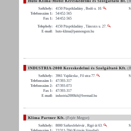
Hűtő-Klíma-Mobil Kereskedelmi és Szolgáltató Bt.
(H
Székhely:
4150 Püspökladány , Bodó u. 10.
S
Telefonszám 1:
54/452-565
Fax 1:
54/452-565
Telephely:
4150 Püspökladány , Táncsics u. 27.
E-mail:
huto-klima@pannongsm.hu
INDUSTRIA-2000 Kereskedelmi és Szolgáltató Kft.
(B
Székhely:
3961 Vajdácska , Fő utca 77.
S
Telefonszám 1:
47/393-317
Telefonszám 2:
47/393-073
Fax 1:
47/393-317
E-mail:
industria2000kft@freemail.hu
Klíma Partner Kft.
(Fejér Megye)
Székhely:
8000 Székesfehérvár , Rigó út 63.
S
Telefonszám 1:
22/311-704 (Krizsán Józsefné)