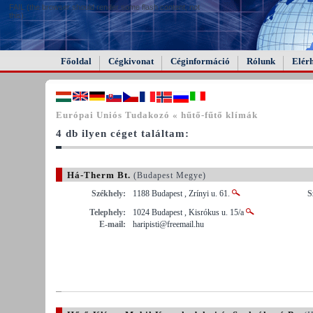
FAIL (the browser should render some flash content, not
this).
Főoldal
Cégkivonat
Céginformáció
Rólunk
Elér
Európai Uniós Tudakozó « hűtő-fűtő klímák
4 db ilyen céget találtam:
Há-Therm Bt.
(Budapest Megye)
Székhely:
1188 Budapest , Zrínyi u. 61.
S
Telephely:
1024 Budapest , Kisrókus u. 15/a
E-mail:
haripisti@freemail.hu