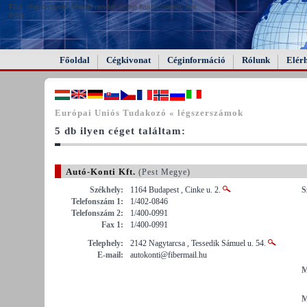
FAIL (the browser should render some flash content, not
this).
Főoldal
Cégkivonat
Céginformáció
Rólunk
Elér
Európai Uniós Tudakozó « légszerszámok
5 db ilyen céget találtam:
Autó-Konti Kft.
(Pest Megye)
Székhely:
1164 Budapest , Cinke u. 2.
S
Telefonszám 1:
1/402-0846
Telefonszám 2:
1/400-0991
Fax 1:
1/400-0991
Telephely:
2142 Nagytarcsa , Tessedik Sámuel u. 54.
E-mail:
autokonti@fibermail.hu
M
M