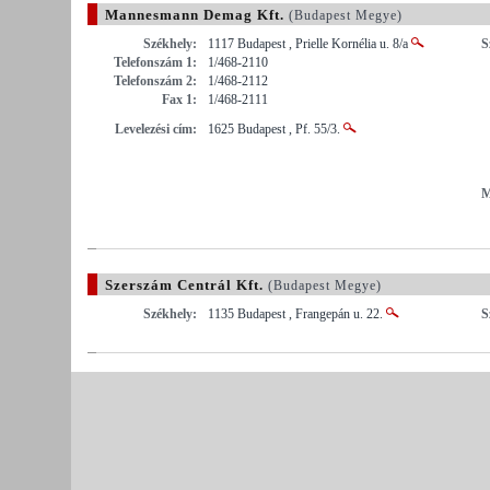
Mannesmann Demag Kft.
(Budapest Megye)
Székhely:
1117 Budapest , Prielle Kornélia u. 8/a
S
Telefonszám 1:
1/468-2110
Telefonszám 2:
1/468-2112
Fax 1:
1/468-2111
Levelezési cím:
1625 Budapest , Pf. 55/3.
M
Szerszám Centrál Kft.
(Budapest Megye)
Székhely:
1135 Budapest , Frangepán u. 22.
S