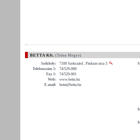
BETTA Kft.
(Tolna Megye)
Székhely:
7100 Szekszárd , Páskum utca 3.
S
Telefonszám 1:
74/529-000
Fax 1:
74/529-001
Web:
www.betta.hu
E-mail:
betta@betta.hu
M
M