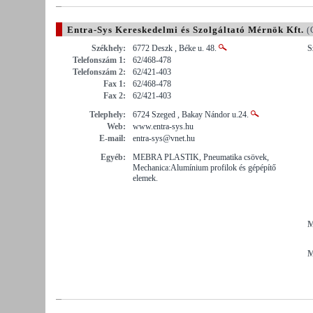
Entra-Sys Kereskedelmi és Szolgáltató Mérnök Kft.
(
Székhely:
6772 Deszk , Béke u. 48.
S
Telefonszám 1:
62/468-478
Telefonszám 2:
62/421-403
Fax 1:
62/468-478
Fax 2:
62/421-403
Telephely:
6724 Szeged , Bakay Nándor u.24.
Web:
www.entra-sys.hu
E-mail:
entra-sys@vnet.hu
Egyéb:
MEBRA PLASTIK, Pneumatika csövek,
Mechanica:Alumínium profilok és gépépítő
elemek.
M
M