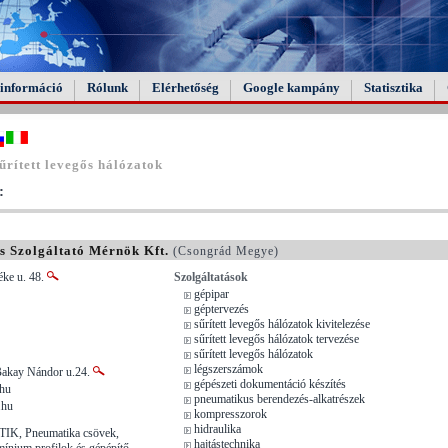
információ
Rólunk
Elérhetőség
Google kampány
Statisztika
rített levegős hálózatok
:
s Szolgáltató Mérnök Kft.
(Csongrád Megye)
éke u. 48.
Szolgáltatások
gépipar
géptervezés
sűrített levegős hálózatok kivitelezése
sűrített levegős hálózatok tervezése
sűrített levegős hálózatok
légszerszámok
Bakay Nándor u.24.
gépészeti dokumentáció készítés
.hu
pneumatikus berendezés-alkatrészek
.hu
kompresszorok
hidraulika
K, Pneumatika csövek,
hajtástechnika
ínium profilok és gépépítő