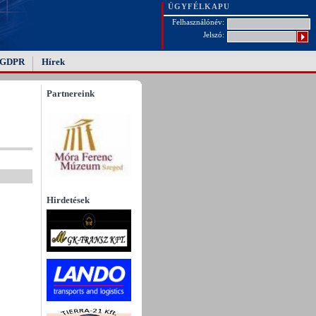
ÜGYFÉLKAPU
Felhasználónév:
Jelszó:
GDPR
Hírek
Partnereink
Hirdetések