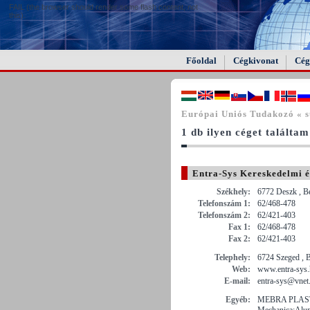
FAIL (the browser should render some flash content, not
this).
Főoldal
Cégkivonat
Cég
Európai Uniós Tudakozó « sű
1 db ilyen céget találtam
Entra-Sys Kereskedelmi é
Székhely:
6772 Deszk , B
Telefonszám 1:
62/468-478
Telefonszám 2:
62/421-403
Fax 1:
62/468-478
Fax 2:
62/421-403
Telephely:
6724 Szeged , 
Web:
www.entra-sys
E-mail:
entra-sys@vnet
Egyéb:
MEBRA PLASTI
Mechanica:Alum