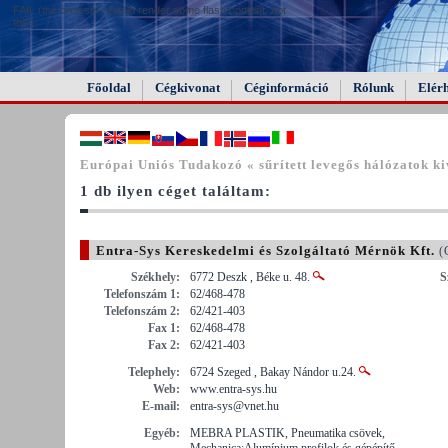
FAIL (the browser should render some flash content, not
this).
Főoldal
Cégkivonat
Céginformáció
Rólunk
Elér
Európai Uniós Tudakozó « sűrített levegős hálózatok ki
1 db ilyen céget találtam:
Entra-Sys Kereskedelmi és Szolgáltató Mérnök Kft.
(
Székhely:
6772 Deszk , Béke u. 48.
S
Telefonszám 1:
62/468-478
Telefonszám 2:
62/421-403
Fax 1:
62/468-478
Fax 2:
62/421-403
Telephely:
6724 Szeged , Bakay Nándor u.24.
Web:
www.entra-sys.hu
E-mail:
entra-sys@vnet.hu
Egyéb:
MEBRA PLASTIK, Pneumatika csövek,
Mechanica:Alumínium profilok és gépépítő