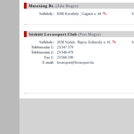
Musztáng Bt.
(Zala Megye)
Székhely:
8360 Keszthely , Gagarin u. 44.
S
Sóskúti Lovassport Club
(Pest Megye)
Székhely:
2038 Sóskút , Bajcsy Zsilinszky u. 61.
S
Telefonszám 1:
23/347-579
Telefonszám 2:
23/348-479
Fax 1:
23/560-190
E-mail:
lovassport@lovassport.hu