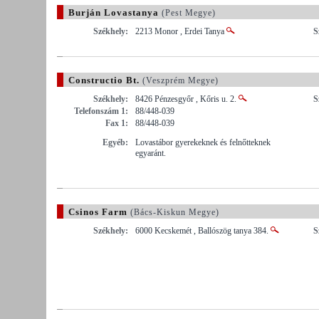
Burján Lovastanya
(Pest Megye)
Székhely:
2213 Monor , Erdei Tanya
S
Constructio Bt.
(Veszprém Megye)
Székhely:
8426 Pénzesgyőr , Kőris u. 2.
S
Telefonszám 1:
88/448-039
Fax 1:
88/448-039
Egyéb:
Lovastábor gyerekeknek és felnőtteknek
egyaránt.
Csinos Farm
(Bács-Kiskun Megye)
Székhely:
6000 Kecskemét , Ballószög tanya 384.
S