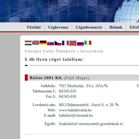
FAIL (the browser should render some flash content, not
this).
Főoldal
Cégkivonat
Céginformáció
Rólunk
Elér
Európai Uniós Tudakozó « lovasiskola
6 db ilyen céget találtam:
Bálint-2001 Kft.
(Fejér Megye)
Székhely:
7017 Mezőszilas , Fő u. 105/a
S
Telefonszám 1:
84/345-610
Fax 1:
84/345-610
Levelezési cím:
8613 Balatonendréd , József A. u. 29.
Web:
www.balintlovarda.hu
E-mail:
balintlaci@citromail.hu
Egyéb:
Szakedzővel versenyeztetés gyerekeknek is!