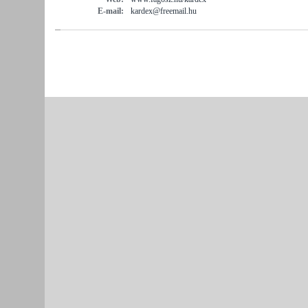
E-mail:
kardex@freemail.hu