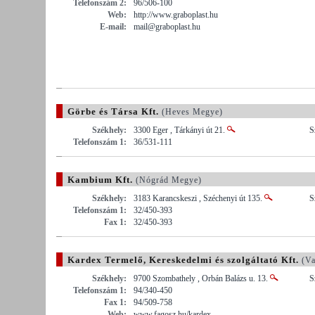
Telefonszám 2:
96/506-100
Web:
http://www.graboplast.hu
E-mail:
mail@graboplast.hu
Görbe és Társa Kft.
(Heves Megye)
Székhely:
3300 Eger , Tárkányi út 21.
S
Telefonszám 1:
36/531-111
Kambium Kft.
(Nógrád Megye)
Székhely:
3183 Karancskeszi , Széchenyi út 135.
S
Telefonszám 1:
32/450-393
Fax 1:
32/450-393
Kardex Termelő, Kereskedelmi és szolgáltató Kft.
(Va
Székhely:
9700 Szombathely , Orbán Balázs u. 13.
S
Telefonszám 1:
94/340-450
Fax 1:
94/509-758
Web:
www.fagosz.hu/kardex