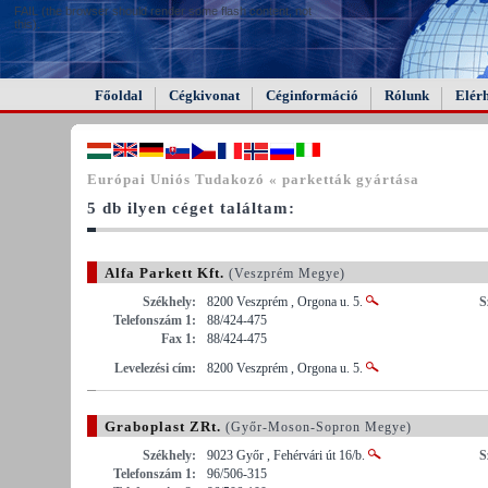
FAIL (the browser should render some flash content, not
this).
Főoldal
Cégkivonat
Céginformáció
Rólunk
Elér
Európai Uniós Tudakozó « parketták gyártása
5 db ilyen céget találtam:
Alfa Parkett Kft.
(Veszprém Megye)
Székhely:
8200 Veszprém , Orgona u. 5.
S
Telefonszám 1:
88/424-475
Fax 1:
88/424-475
Levelezési cím:
8200 Veszprém , Orgona u. 5.
Graboplast ZRt.
(Győr-Moson-Sopron Megye)
Székhely:
9023 Győr , Fehérvári út 16/b.
S
Telefonszám 1:
96/506-315