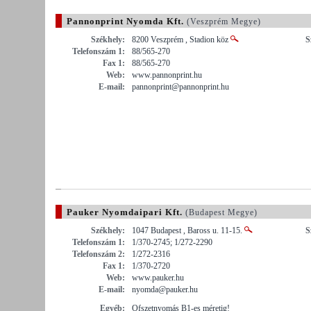
Pannonprint Nyomda Kft.
(Veszprém Megye)
Székhely:
8200 Veszprém , Stadion köz
S
Telefonszám 1:
88/565-270
Fax 1:
88/565-270
Web:
www.pannonprint.hu
E-mail:
pannonprint@pannonprint.hu
Pauker Nyomdaipari Kft.
(Budapest Megye)
Székhely:
1047 Budapest , Baross u. 11-15.
S
Telefonszám 1:
1/370-2745; 1/272-2290
Telefonszám 2:
1/272-2316
Fax 1:
1/370-2720
Web:
www.pauker.hu
E-mail:
nyomda@pauker.hu
Egyéb:
Ofszetnyomás B1-es méretig!