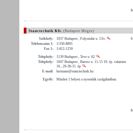
M
Stanctechnik Kft.
(Budapest Megye)
Székhely:
1037 Budapest , Folyondár u. 13/c.
S
Telefonszám 1:
1/350-8891
Fax 1:
1/412-1259
Telephely:
1139 Budapest , Teve u. 62.
Telephely:
1047 Budapest , Baross u. 11-15 10. ép. valamint
16., 29-30-31. ép.
E-mail:
hermann@stanctechnik.hu
Egyéb:
Minden 1 helyen a nyomdák szolgálatában.
M