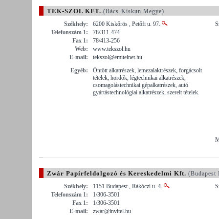
TEK-SZOL KFT.
(Bács-Kiskun Megye)
Székhely:
6200 Kiskőrös , Petőfi u. 97.
S
Telefonszám 1:
78/311-474
Fax 1:
78/413-256
Web:
www.tekszol.hu
E-mail:
tekszol@emitelnet.hu
Egyéb:
Öntött alkatrészek, lemezalaktrészek, forgácsolt
tételek, hordók, légtechnikai alkatrészek,
csomagolástechnikai gépalkatrészek, autó
gyártástechnológiai alkatrészek, szerelt tételek.
M
Zwár Papírfeldolgozó és Kereskedelmi Kft.
(Budapest
Székhely:
1151 Budapest , Rákóczi u. 4.
S
Telefonszám 1:
1/306-3501
Fax 1:
1/306-3501
E-mail:
zwar@invitel.hu