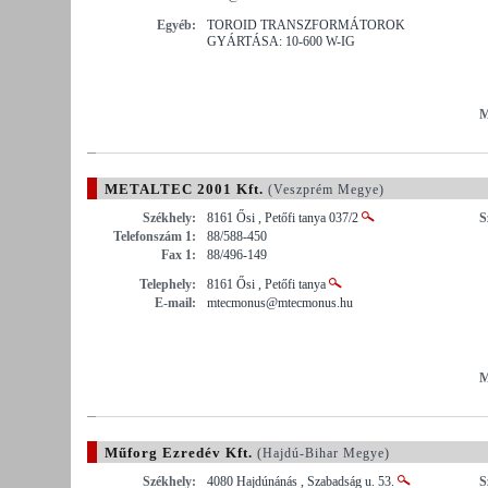
Egyéb:
TOROID TRANSZFORMÁTOROK
GYÁRTÁSA: 10-600 W-IG
M
METALTEC 2001 Kft.
(Veszprém Megye)
Székhely:
8161 Ősi , Petőfi tanya 037/2
S
Telefonszám 1:
88/588-450
Fax 1:
88/496-149
Telephely:
8161 Ősi , Petőfi tanya
E-mail:
mtecmonus@mtecmonus.hu
M
Műforg Ezredév Kft.
(Hajdú-Bihar Megye)
Székhely:
4080 Hajdúnánás , Szabadság u. 53.
S