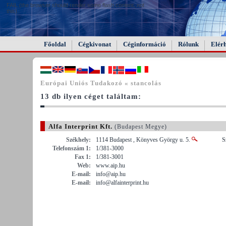
FAIL (the browser should render some flash content, not
this).
Főoldal
Cégkivonat
Céginformáció
Rólunk
Elér
Európai Uniós Tudakozó « stancolás
13 db ilyen céget találtam:
Alfa Interprint Kft.
(Budapest Megye)
Székhely:
1114 Budapest , Könyves György u. 5.
S
Telefonszám 1:
1/381-3000
Fax 1:
1/381-3001
Web:
www.aip.hu
E-mail:
info@aip.hu
E-mail:
info@alfainterprint.hu