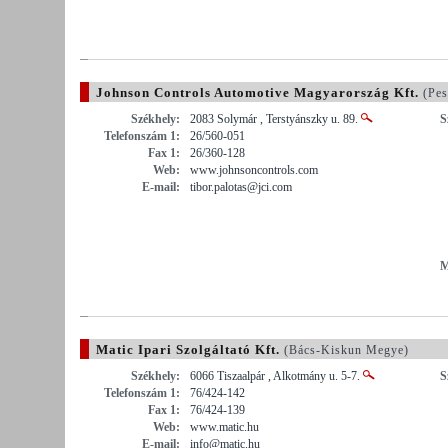
Johnson Controls Automotive Magyarország Kft.
(Pes
Székhely:
2083 Solymár , Terstyánszky u. 89.
S
Telefonszám 1:
26/560-051
Fax 1:
26/360-128
Web:
www.johnsoncontrols.com
E-mail:
tibor.palotas@jci.com
M
Matic Ipari Szolgáltató Kft.
(Bács-Kiskun Megye)
Székhely:
6066 Tiszaalpár , Alkotmány u. 5-7.
S
Telefonszám 1:
76/424-142
Fax 1:
76/424-139
Web:
www.matic.hu
E-mail:
info@matic.hu