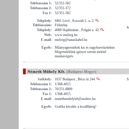
Telefonszám 1:
52/351-582
Telefonszám 2:
52/351-372
Fax 1:
52/351-582
Telephely:
9461 Lövő , Kossuth L. u. 2.
Telefonszám:
Fióktelep
M
Telephely:
4080 Hajdúnánás , Polgári u. 42.
Web:
www.muforg.hu
E-mail:
muforg@nanaskabel.hu
Egyéb:
Műanyagtermékek kis és nagykereskedelme.
Megrendelőink igényei szerint történő
munkavégzés.
Németh Műhely Kft.
(Budapest Megye)
Székhely:
1037 Budapest , Bécsi út 244.
S
Telefonszám 1:
1/368-4015
Telefonszám 2:
70/251-8809
Fax 1:
1/368-4015
E-mail:
nemethmuhelykft@axelero.hu
Egyéb:
Grafika készítés a leszállításig!