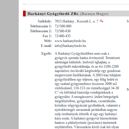
Harkányi Gyógyfürdő ZRt.
(Baranya Megye)
Székhely:
7815 Harkány , Kossuth L. u. 7.
S
Telefonszám 1:
72//580-880
Telefonszám 2:
72/580-830
Fax 1:
72/480-435
Web:
www.harkanyfurdo.hu
E-mail:
info@harkanyfurdo.hu
Egyéb:
A Harkányi Gyógyfürdőben nem csak a
gyógyvíz spontán hatása érvényesül. Természeti
adottságai kitűnőek: kedvező éghajlata, a
gyógyfürdő mikroklímája, és az évi 2100-2200
napsütéses óra kiváló kiegészítője egy gondosan
megtervezett fürdőkúrának. A 2003-ban felújított
gyógyfürdőben egy teljesen, egy félig fedett és
egy szabad gyógymedence összesen 2098 m2
vízfelszínnel, 110-153 cm vízmélységgel 34-38
M
C° víz hőfokkal biztosítja vendégeinknek a
gyógyulást. A mozgásszervi, ízületi betegségek
megelőzésében, gyógyításában, csontritkulás,
krónikus nőgyógyászati gyulladások, valamint a
nyirokkeringés zavarainak javításában nagyon
szép eredmények érhetők el egy-egy harkányi
kúra során. A harkányi gyógyvíz bizonyítottan
hatásos a pikkelysömör (psoriasis) tüneteinek
enyhítésében. Városunkon kívül csak két olyan