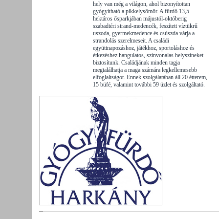
hely van még a világon, ahol bizonyítottan
gyógyítható a pikkelysömör. A fürdő 13,5
hektáros ősparkjában májustól-októberig
szabadtéri strand-medencék, feszített víztükrű
uszoda, gyermekmedence és csúszda várja a
strandolás szerelmeseit. A családi
együttnapozáshoz, játékhoz, sportoláshoz és
étkezéshez hangulatos, színvonalas helyszíneket
biztosítunk. Családjának minden tagja
megtalálhatja a maga számára legkellemesebb
elfoglaltságot. Ennek szolgálatában áll 20 étterem,
15 büfé, valamint további 59 üzlet és szolgáltató.