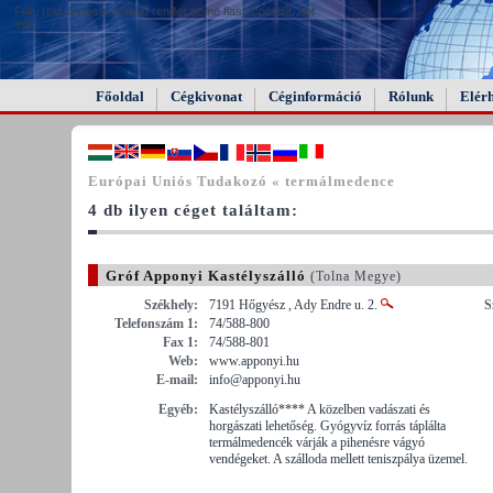
FAIL (the browser should render some flash content, not
this).
Főoldal
Cégkivonat
Céginformáció
Rólunk
Elér
Európai Uniós Tudakozó « termálmedence
4 db ilyen céget találtam:
Gróf Apponyi Kastélyszálló
(Tolna Megye)
Székhely:
7191 Hőgyész , Ady Endre u. 2.
S
Telefonszám 1:
74/588-800
Fax 1:
74/588-801
Web:
www.apponyi.hu
E-mail:
info@apponyi.hu
Egyéb:
Kastélyszálló**** A közelben vadászati és
horgászati lehetőség. Gyógyvíz forrás táplálta
termálmedencék várják a pihenésre vágyó
vendégeket. A szálloda mellett teniszpálya üzemel.