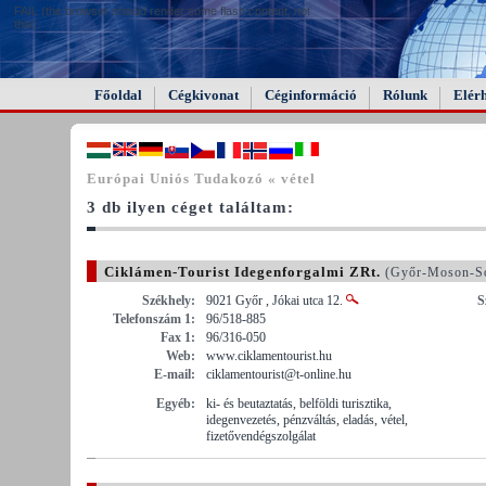
FAIL (the browser should render some flash content, not
this).
Főoldal
Cégkivonat
Céginformáció
Rólunk
Elér
Európai Uniós Tudakozó « vétel
3 db ilyen céget találtam:
Ciklámen-Tourist Idegenforgalmi ZRt.
(Győr-Moson-S
Székhely:
9021 Győr , Jókai utca 12.
S
Telefonszám 1:
96/518-885
Fax 1:
96/316-050
Web:
www.ciklamentourist.hu
E-mail:
ciklamentourist@t-online.hu
Egyéb:
ki- és beutaztatás, belföldi turisztika,
idegenvezetés, pénzváltás, eladás, vétel,
fizetővendégszolgálat