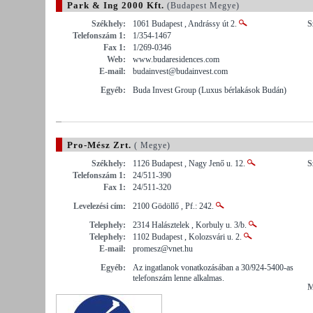
Park & Ing 2000 Kft.
(Budapest Megye)
Székhely:
1061 Budapest , Andrássy út 2.
S
Telefonszám 1:
1/354-1467
Fax 1:
1/269-0346
Web:
www.budaresidences.com
E-mail:
budainvest@budainvest.com
Egyéb:
Buda Invest Group (Luxus bérlakások Budán)
Pro-Mész Zrt.
( Megye)
Székhely:
1126 Budapest , Nagy Jenő u. 12.
S
Telefonszám 1:
24/511-390
Fax 1:
24/511-320
Levelezési cím:
2100 Gödöllő , Pf.: 242.
Telephely:
2314 Halásztelek , Korbuly u. 3/b.
Telephely:
1102 Budapest , Kolozsvári u. 2.
E-mail:
promesz@vnet.hu
Egyéb:
Az ingatlanok vonatkozásában a 30/924-5400-as
telefonszám lenne alkalmas.
M