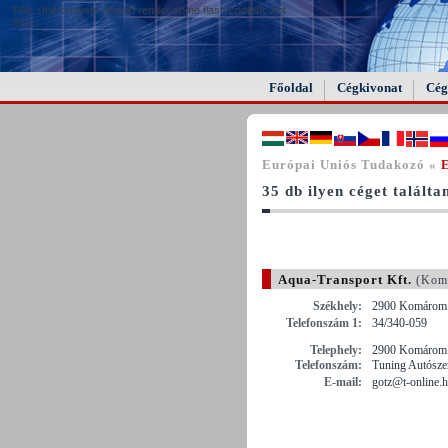
FAIL (the browser should render some flash content, not
this).
Főoldal
Cégkivonat
Cég
Európai Uniós Tudakozó «
E
35 db ilyen céget találta
Aqua-Transport Kft.
(Komá
Székhely:
2900 Komárom ,
Telefonszám 1:
34/340-059
Telephely:
2900 Komárom ,
Telefonszám:
Tuning Autósze
E-mail:
gotz@t-online.