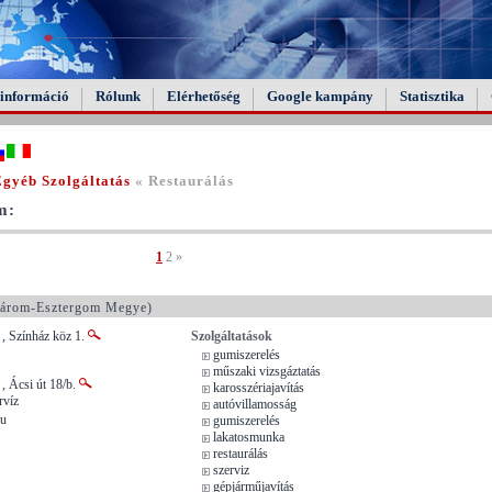
információ
Rólunk
Elérhetőség
Google kampány
Statisztika
gyéb Szolgáltatás
« Restaurálás
m:
1
2
»
rom-Esztergom Megye)
 Színház köz 1.
Szolgáltatások
gumiszerelés
műszaki vizsgáztatás
 Ácsi út 18/b.
karosszériajavítás
rvíz
autóvillamosság
hu
gumiszerelés
lakatosmunka
restaurálás
szerviz
gépjárműjavítás