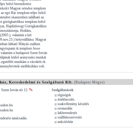
ljes belső berendezése
miskolci Magyar ortodox templom
 az egri Rác templom teljes belső
ntendrei skanzenben található az
bi görögkatolikus templom belső
gyai, Hajdúdorogi Görögkatolikus
nosztázionja, főoltára,
 (2005.), valamint a két
9.nov.23.) helyreállítása. Magyar
ban látható Mátyás-stallum
ngyöspatai rk.templom Jesse
 valamint a budapesti Szent István
olájának külső aranyozási munkái
 Legutóbbi munkám a vácrátóti rk.
ennybevitele mellékoltára volt.
ház, Kereskedelmi és Szolgáltató Kft.
(Budapest Megye)
 Szent István tér 12.
Szolgáltatások
régiségek
értékbecslés
szakvélemény készítés
zalon.hu
restaurálás
szalon.hu
lakberendezés
szállításszervezés
endezési tanácsadás.
aukciósház