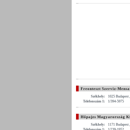
Freonteszt Szerviz-Mensa
Székhely:
1025 Budapest ,
Telefonszám 1:
1/394-5975
Hőpajzs Magyarország Kf
Székhely:
1171 Budapest 
Telefonszám 1:
1/239-1952