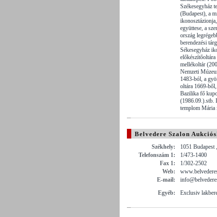
Székesegyház te
(Budapest), a 
ikonosztázionja,
együttese, a sze
ország legrégeb
berendezési tár
Sékesegyház iko
előkészítőoltára
mellékoltár (200
Nemzeti Múzeum
1483-ból, a gyö
oltára 1669-ből,
Bazilika fő kup
(1986.09.).stb.
templom Mária m
Belvedere Szalon Aukciós
Székhely:
1051 Budapest ,
Telefonszám 1:
1/473-1400
Fax 1:
1/302-2502
Web:
www.belvederes
E-mail:
info@belvedere
Egyéb:
Exclusiv lakber