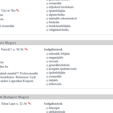
restaurálás
teljeskörű kivitelezés
 Váci út 78/a
épületfelújítás
alpintechnika
com
műemlék rekonstrukció
com
burkolás
 restaurálás
homlokzatfelújítás
világítástechnika
est Megye)
 Petzvál J. u. 50-56.
Szolgáltatások
műemlék felújítás
magasépítés
tervezés
.hu
generálkivitelezés
line.hu
komplett épülettervezés
épületfelújítás
alunk munkát!!! Professzionális
restaurálás
kivitelezése. Referencia: Gyál
útépítés
utoker Logiszitkai Központ.
térkövezés
et
(Budapest Megye)
 Tolnai Lajos u. 32-34.
Szolgáltatások
bútoripar
ajtókárpitozás