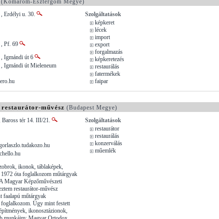
(Komárom-Esztergom Megye)
 Erdélyi u. 30.
Szolgáltatások
képkeret
lécek
import
, Pf. 69
export
forgalmazás
, Igmándi út 6
képkeretezés
, Igmándi út Mieleneum
restaurálás
fatermékek
ero.hu
faipar
 restaurátor-művész
(Budapest Megye)
 Baross tér 14. III/21.
Szolgáltatások
restaurátor
restaurálás
konzerválás
rlaszlo.tudakozo.hu
műemlék
hello.hu
zobrok, ikonok, táblaképek,
k 1972 óta foglalkozom műtárgyak
l. A Magyar Képzőművészeti
eztem restaurátor-művész
t faalapú műtárgyak
l foglalkozom. Úgy mint festett
répítmények, ikonosztázionok,
bb munkáim: Magyar Ortodox