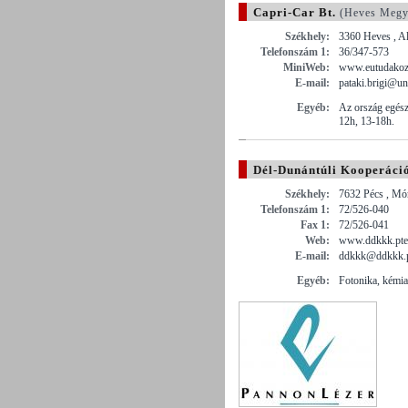
Capri-Car Bt.
(Heves Megy
Székhely:
3360 Heves , A
Telefonszám 1:
36/347-573
MiniWeb:
www.eutudakozo
E-mail:
pataki.brigi@u
Egyéb:
Az ország egész 
12h, 13-18h.
Dél-Dunántúli Kooperáci
Székhely:
7632 Pécs , Mór
Telefonszám 1:
72/526-040
Fax 1:
72/526-041
Web:
www.ddkkk.pte
E-mail:
ddkkk@ddkkk.p
Egyéb:
Fotonika, kémia