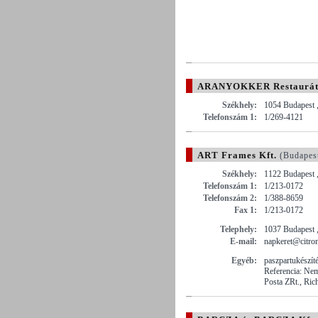
ARANYOKKER Restauráto
Székhely:
1054 Budapest 
Telefonszám 1:
1/269-4121
ART Frames Kft.
(Budapes
Székhely:
1122 Budapest 
Telefonszám 1:
1/213-0172
Telefonszám 2:
1/388-8659
Fax 1:
1/213-0172
Telephely:
1037 Budapest ,
E-mail:
napkeret@citro
Egyéb:
paszpartukészít
Referencia: Ne
Posta ZRt., Ric