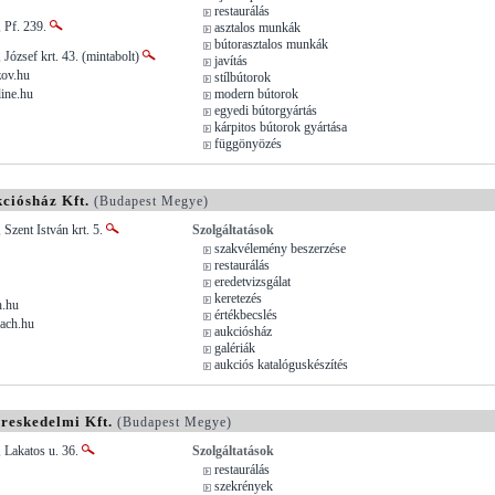
restaurálás
 Pf. 239.
asztalos munkák
bútorasztalos munkák
 József krt. 43. (mintabolt)
javítás
ov.hu
stílbútorok
ine.hu
modern bútorok
egyedi bútorgyártás
kárpitos bútorok gyártása
függönyözés
ciósház Kft.
(Budapest Megye)
 Szent István krt. 5.
Szolgáltatások
szakvélemény beszerzése
restaurálás
eredetvizsgálat
keretezés
h.hu
értékbecslés
bach.hu
aukciósház
galériák
aukciós katalóguskészítés
reskedelmi Kft.
(Budapest Megye)
 Lakatos u. 36.
Szolgáltatások
restaurálás
szekrények