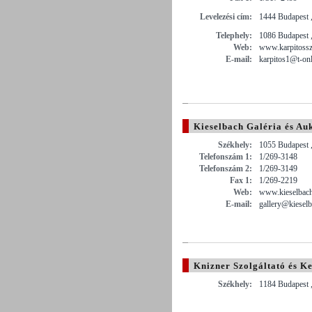
Levelezési cím:
1444 Budapest ,
Telephely:
1086 Budapest ,
Web:
www.karpitossz
E-mail:
karpitos1@t-onl
Kieselbach Galéria és Auk
Székhely:
1055 Budapest ,
Telefonszám 1:
1/269-3148
Telefonszám 2:
1/269-3149
Fax 1:
1/269-2219
Web:
www.kieselbac
E-mail:
gallery@kiesel
Knizner Szolgáltató és Ke
Székhely:
1184 Budapest ,