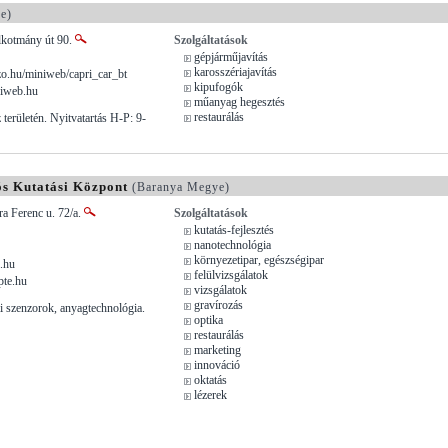
e)
lkotmány út 90.
Szolgáltatások
gépjárműjavítás
karosszériajavítás
.hu/miniweb/capri_car_bt
kipufogók
niweb.hu
műanyag hegesztés
restaurálás
területén. Nyitvatartás H-P: 9-
ós Kutatási Központ
(Baranya Megye)
a Ferenc u. 72/a.
Szolgáltatások
kutatás-fejlesztés
nanotechnológia
környezetipar, egészségipar
.hu
felülvizsgálatok
te.hu
vizsgálatok
gravírozás
i szenzorok, anyagtechnológia.
optika
restaurálás
marketing
innováció
oktatás
lézerek