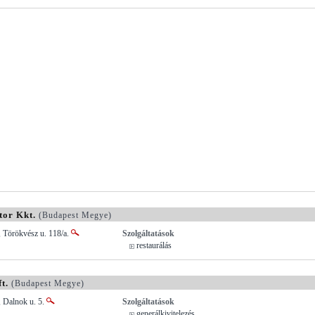
tor Kkt.
(Budapest Megye)
 Törökvész u. 118/a.
Szolgáltatások
restaurálás
t.
(Budapest Megye)
, Dalnok u. 5.
Szolgáltatások
generálkivitelezés