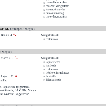
motordiagnosztika
műszaki vizsgáztatás
karosszériajavítás
autóvillamosság
motordiagnosztika
r Bt.
(Budapest Megye)
, Bank u. 4.
Szolgáltatások
restaurálás
t Megye)
, Maros u. 9.
Szolgáltatások
képkeretezés
kasírozás
restaurálás
képkeret forgalmazás
laminálás
 Lajos u. 42.
fóliakasírozás
mail.hu
és, képkeretléc forgalmazás
mzeti Galéria, BÁV ZRt., Magyar
hter Gedeon Gyógyszertár