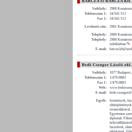
BARCZA és BARCZA Kft.
Székhely:
2900 Komárom ,
Telefonszám 1:
34/342-513
Fax 1:
34/342-513
Levelezési cím:
2901 Komárom 
Telephely:
2900 Komárom 
Telephely:
2900 Komárom 
üzletházban
E-mail:
barcza.kft@axel
Bedő Csongor László okl.
Székhely:
1077 Budapest ,
Telefonszám 1:
1/479-0883
Fax 1:
1/479-0883
Web:
www.bedocsongo
E-mail:
bedo.csongor@c
Egyéb:
festmények, fas
oltárépítménye
restaurálásáva
Egyetemen szer
diplomát. Főkén
helyreállításáva
faszobrok, oltá
táblaképek. Fő