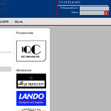
ÜGYFÉLKAPU
Felhasználónév:
Jelszó:
GDPR
Hírek
Partnereink
Hirdetések