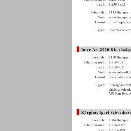
Fax 1:
1/239-1952
Telephely:
1133 Budapest ,
Web:
www.hopajzs.
E-mail:
info@hopajzs.
Egyéb:
műemlékvédelmi
Inter-Art 2000 Kft.
(Budap
Székhely:
1119 Budapest ,
Telefonszám 1:
1/319-4311
Fax 1:
1/319-4311
Web:
www.interartkft
E-mail:
interartkft@t-on
Egyéb:
Országosan váll
térkőburkolatok 
M5 Ipari Park A
Kárpitos Ipari Szövetkez
Székhely:
1084 Budapest ,
Telefonszám 1:
1/318-0807
Fax 1:
1/317-2499